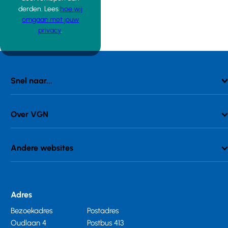
derden. Lees
hoe wij
omgaan met jouw
privacy
.
Snel naar...
Over VGN
Andere websites
Adres
Bezoekadres
Postadres
Oudlaan 4
Postbus 413