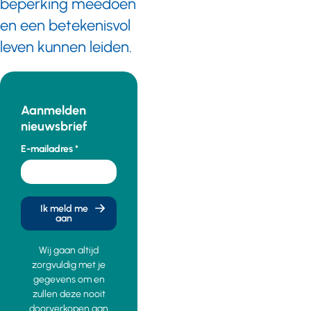
beperking meedoen
en een betekenisvol
leven kunnen leiden.
Aanmelden
nieuwsbrief
E-mailadres
Ik meld me
aan
Wij gaan altijd
zorgvuldig met je
gegevens om en
zullen deze nooit
doorverkopen aan