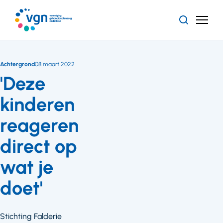
Ga
naar
Zoeken
Menu
hoofdinhoud
Vereniging
Gehandicaptenzorg
Nederland
Achtergrond
08 maart 2022
'Deze
kinderen
reageren
direct op
wat je
doet'
Stichting Falderie