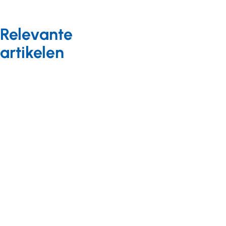
Relevante
artikelen
Kennis en onderzoek
Blog
08 maart 2022
‘Muziektherapie
helpt bij het
reguleren van
stress’