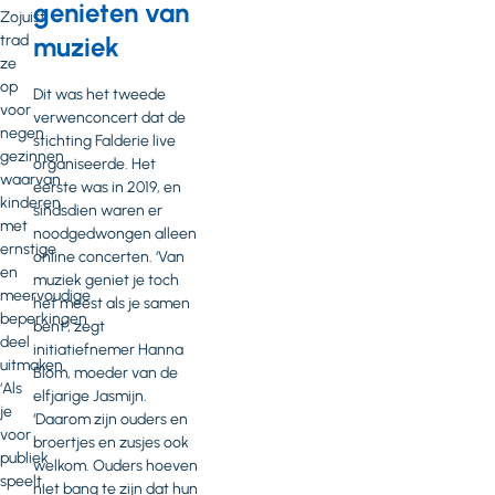
genieten van
Zojuist
muziek
trad
ze
op
Dit was het tweede
voor
verwenconcert dat de
negen
stichting Falderie live
gezinnen
organiseerde. Het
waarvan
eerste was in 2019, en
kinderen
sindsdien waren er
met
noodgedwongen alleen
ernstige
online concerten. ‘Van
en
muziek geniet je toch
meervoudige
het meest als je samen
beperkingen
bent’, zegt
deel
initiatiefnemer Hanna
uitmaken.
Blom, moeder van de
‘Als
elfjarige Jasmijn.
je
‘Daarom zijn ouders en
voor
broertjes en zusjes ook
publiek
welkom. Ouders hoeven
speelt,
niet bang te zijn dat hun