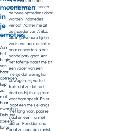
Er is taart, er staan
meenemen
goodiebags, en tussen
de twee optredens door
in
worden linosnedes
je
verloot. Achter me zit
de moeder van Anika,
emoties
die in gewonere tijden
vaak met haar dochter
Aan
naar concerten in het
het
Vondelpark gaat. Aan
begin
het tafeltje naast me zit
van
een vader van een
haar
meisje dat weinig kan
optreden
bewegen. Hij vertelt
liep
trots dat ze dat toch
ze,
doet als hij thuis gitaar
met
voor haar speelt. En er
haar
loopt een meisje langs
dwarsfluit
met lang haar, paarse
Debussy
sjaal en een trui met
spelend,
dieren. Ronddarrend
langs
gaat ze naar de pianist,