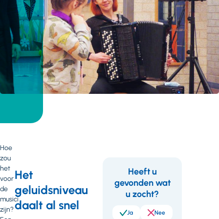
Hoe
zou
het
Heeft u
Het
voor
gevonden wat
Feedback
geluidsniveau
de
u zocht?
musici
daalt al snel
zijn?
Ja
Nee