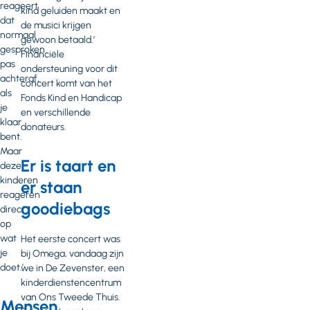
reageert
kind geluiden maakt en
dat
de musici krijgen
normaal
gewoon betaald.’
gesproken
Financiële
pas
ondersteuning voor dit
achteraf,
concert komt van het
als
Fonds Kind en Handicap
je
en verschillende
klaar
donateurs.
bent.
Maar
Er is taart en
deze
kinderen
er staan
reageren
goodiebags
direct
op
wat
Het eerste concert was
je
bij Omega, vandaag zijn
doet.’
we in De Zevenster, een
kinderdienstencentrum
van Ons Tweede Thuis.
Mensen