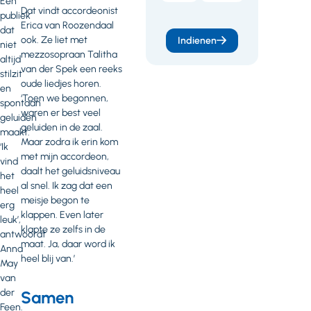
Een
Dat vindt accordeonist
publiek
Erica van Roozendaal
dat
ook. Ze liet met
Indienen
niet
mezzosopraan Talitha
altijd
van der Spek een reeks
stilzit
oude liedjes horen.
en
‘Toen we begonnen,
spontaan
waren er best veel
geluiden
geluiden in de zaal.
maakt.
Maar zodra ik erin kom
‘Ik
met mijn accordeon,
vind
daalt het geluidsniveau
het
al snel. Ik zag dat een
heel
meisje begon te
erg
klappen. Even later
leuk’,
klapte ze zelfs in de
antwoordt
maat. Ja, daar word ik
Anna
heel blij van.’
May
van
der
Samen
Feen.