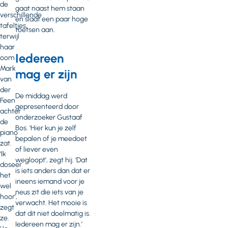
de
gaat naast hem staan
verschillende
en slaat een paar hoge
tafeltjes,
toetsen aan.
terwijl
haar
Iedereen
oom
Mark
mag er zijn
van
der
De middag werd
Feen
gepresenteerd door
achter
onderzoeker Gustaaf
de
Bos. ‘Hier kun je zelf
piano
bepalen of je meedoet
zat.
of liever even
‘Ik
wegloopt’, zegt hij. ‘Dat
doseer
is iets anders dan dat er
het
ineens iemand voor je
wel
neus zit die iets van je
hoor’,
verwacht. Het mooie is
zegt
dat dit niet doelmatig is.
ze.
Iedereen mag er zijn.’