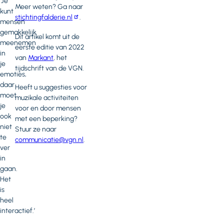
‘Je
Meer weten? Ga naar
kunt
stichtingfalderie.nl
.
mensen
gemakkelijk
Dit artikel komt uit de
meenemen
eerste editie van 2022
in
van
Markant
, het
je
tijdschrift van de VGN.
emoties,
daar
Heeft u suggesties voor
moet
muzikale activiteiten
je
voor en door mensen
ook
met een beperking?
niet
Stuur ze naar
te
communicatie@vgn.nl
.
ver
in
gaan.
Het
is
heel
interactief.’