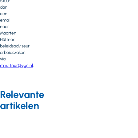
Stuur
dan
een
email
naar
Maarten
Hüttner,
beleidsadviseur
arbeidszaken,
via
mhuttner@vgn.nl
.
Relevante
artikelen