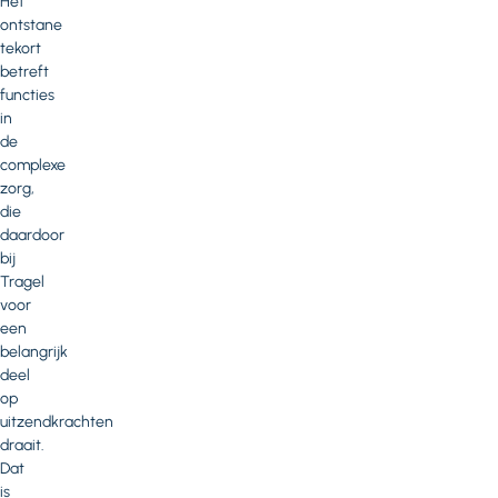
Het
ontstane
tekort
betreft
functies
in
de
complexe
zorg,
die
daardoor
bij
Tragel
voor
een
belangrijk
deel
op
uitzendkrachten
draait.
Dat
is