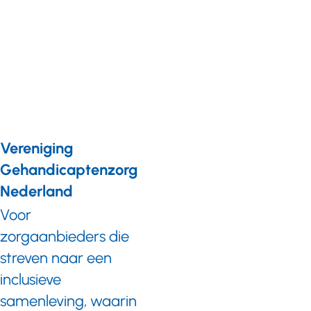
cliënten
bij Tragel:
successen
maar ook
dilemma's
Vereniging
Gehandicaptenzorg
Nederland
Voor
zorgaanbieders die
streven naar een
inclusieve
samenleving, waarin