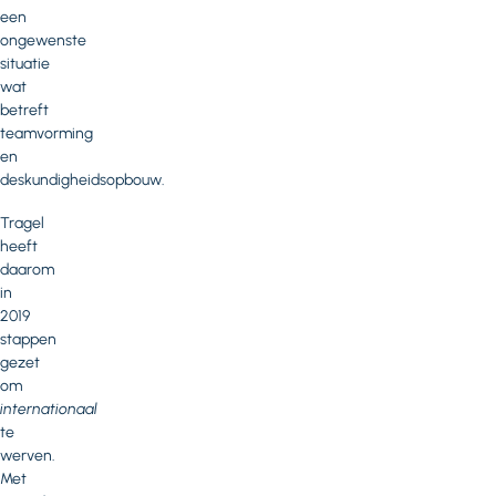
een
ongewenste
situatie
wat
betreft
teamvorming
en
deskundigheidsopbouw.
Tragel
heeft
daarom
in
2019
stappen
gezet
om
internationaal
te
werven.
Met