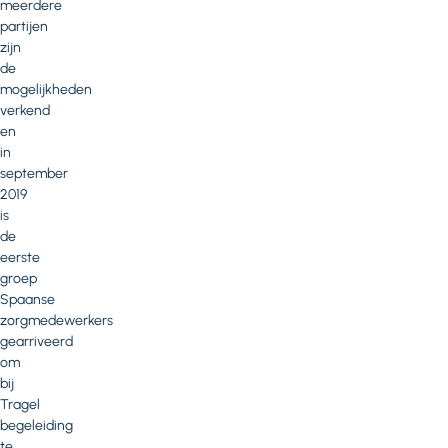
meerdere
partijen
zijn
de
mogelijkheden
verkend
en
in
september
2019
is
de
eerste
groep
Spaanse
zorgmedewerkers
gearriveerd
om
bij
Tragel
begeleiding
te