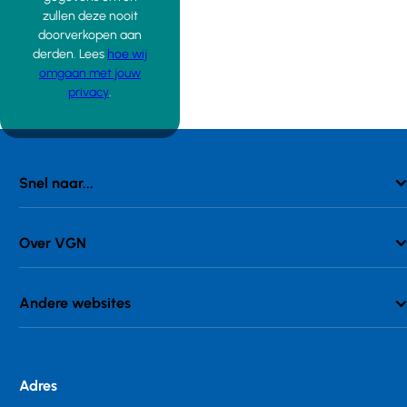
zullen deze nooit
doorverkopen aan
derden. Lees
hoe wij
omgaan met jouw
privacy
.
Snel naar...
Over VGN
Andere websites
Adres