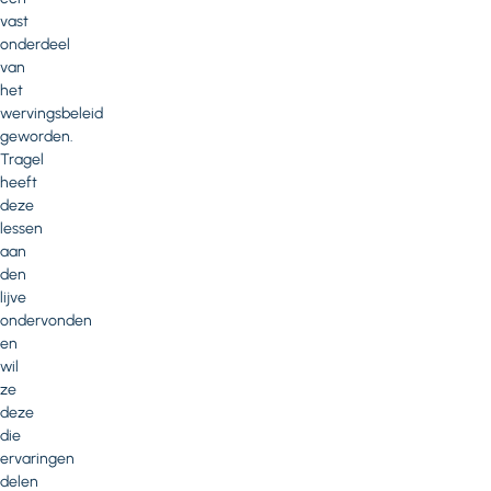
vast
onderdeel
van
het
wervingsbeleid
geworden.
Tragel
heeft
deze
lessen
aan
den
lijve
ondervonden
en
wil
ze
deze
die
ervaringen
delen