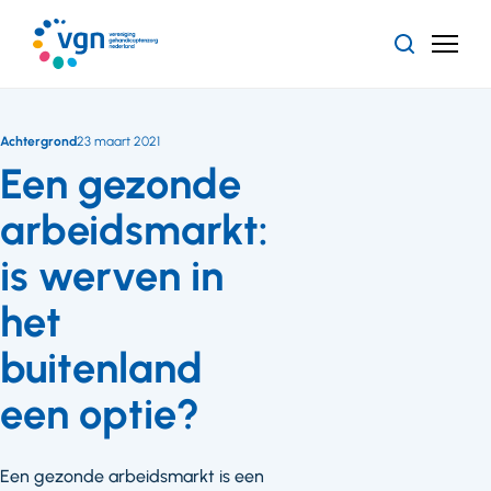
Ga
naar
Zoeken
Menu
hoofdinhoud
Vereniging
Gehandicaptenzorg
Nederland
Achtergrond
23 maart 2021
Een gezonde
arbeidsmarkt:
is werven in
het
buitenland
een optie?
Een gezonde arbeidsmarkt is een