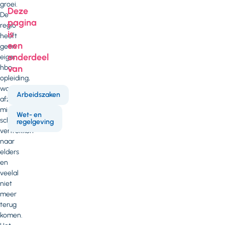
groei.
Deze
De
pagina
regio
is
heeft
een
geen
onderdeel
eigen
van
hbo-
opleiding,
waardoor
Arbeidszaken
afzwaaiende
middelbare
Wet- en
scholieren
regelgeving
vertrekken
naar
elders
en
veelal
niet
meer
terug
komen.