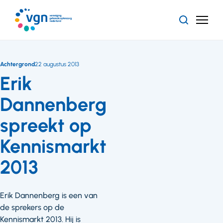
Ga
naar
Zoeken
Menu
hoofdinhoud
Vereniging
Gehandicaptenzorg
Nederland
Achtergrond
22 augustus 2013
Erik
Dannenberg
spreekt op
Kennismarkt
2013
Erik Dannenberg is een van
de sprekers op de
Kennismarkt 2013. Hij is