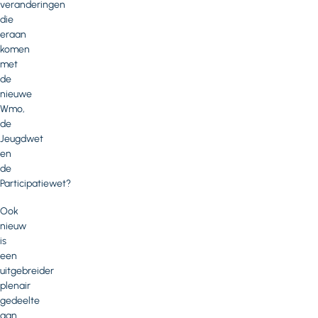
veranderingen
die
eraan
komen
met
de
nieuwe
Wmo,
de
Jeugdwet
en
de
Participatiewet?
Ook
nieuw
is
een
uitgebreider
plenair
gedeelte
aan