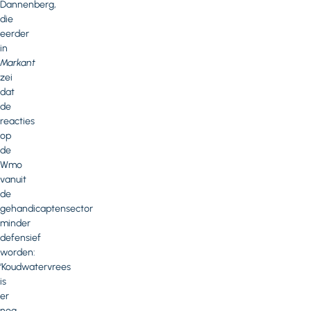
Dannenberg,
die
eerder
in
Markant
zei
dat
de
reacties
op
de
Wmo
vanuit
de
gehandicaptensector
minder
defensief
worden:
‘Koudwatervrees
is
er
nog