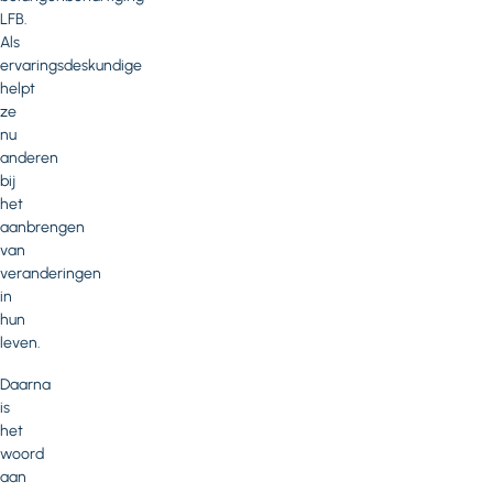
LFB.
Als
ervaringsdeskundige
helpt
ze
nu
anderen
bij
het
aanbrengen
van
veranderingen
in
hun
leven.
Daarna
is
het
woord
aan