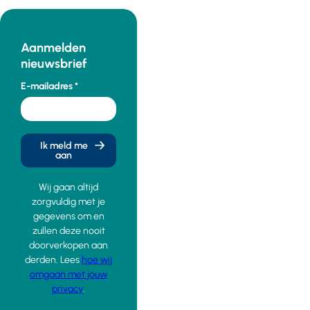
Aanmelden
nieuwsbrief
E-mailadres
Ik meld me
aan
Wij gaan altijd
zorgvuldig met je
gegevens om en
zullen deze nooit
doorverkopen aan
derden. Lees
hoe wij
omgaan met jouw
privacy
.