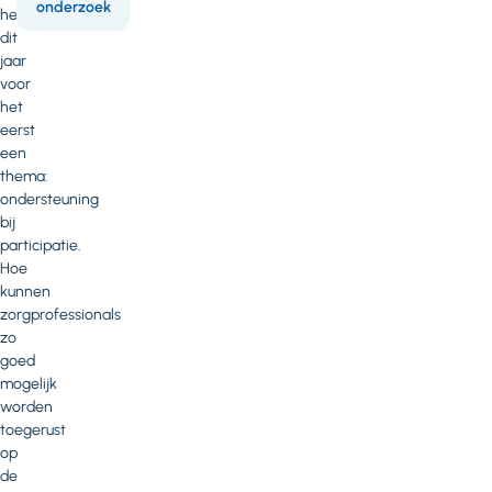
onderzoek
heeft
dit
jaar
voor
het
eerst
een
thema:
ondersteuning
bij
participatie.
Hoe
kunnen
zorgprofessionals
zo
goed
mogelijk
worden
toegerust
op
de