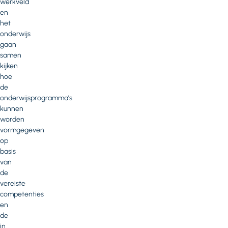
werkveld
en
het
onderwijs
gaan
samen
kijken
hoe
de
onderwijsprogramma’s
kunnen
worden
vormgegeven
op
basis
van
de
vereiste
competenties
en
de
in