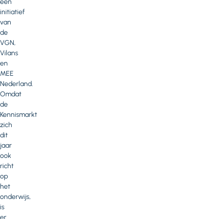
een
initiatief
van
de
VGN,
Vilans
en
MEE
Nederland.
Omdat
de
Kennismarkt
zich
dit
jaar
ook
richt
op
het
onderwijs,
is
er