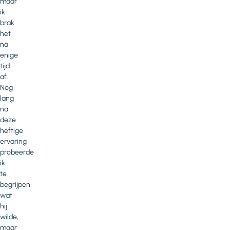
maar
ik
brak
het
na
enige
tijd
af.
Nog
lang
na
deze
heftige
ervaring
probeerde
ik
te
begrijpen
wat
hij
wilde,
maar