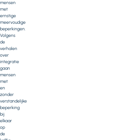
mensen
met
ernstige
meervoudige
beperkingen.
Volgens
de
verhalen
over
integratie
gaan
mensen
met
en
zonder
verstandelijke
beperking
bij
elkaar
op
de