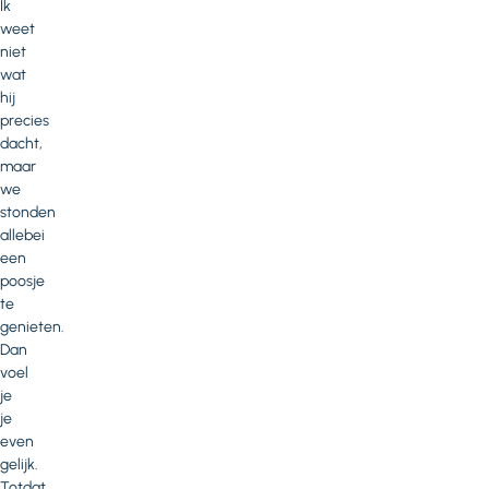
Ik
weet
niet
wat
hij
precies
dacht,
maar
we
stonden
allebei
een
poosje
te
genieten.
Dan
voel
je
je
even
gelijk.
Totdat