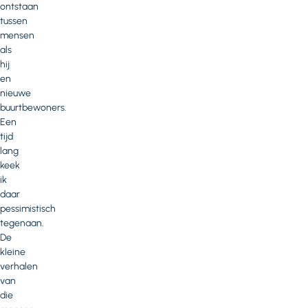
ontstaan
tussen
mensen
als
hij
en
nieuwe
buurtbewoners.
Een
tijd
lang
keek
ik
daar
pessimistisch
tegenaan.
De
kleine
verhalen
van
die