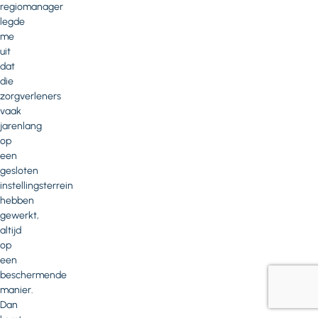
regiomanager
legde
me
uit
dat
die
zorgverleners
vaak
jarenlang
op
een
gesloten
instellingsterrein
hebben
gewerkt,
altijd
op
een
beschermende
manier.
Dan