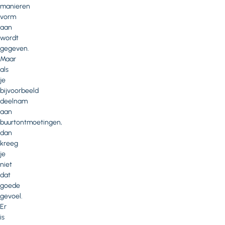
manieren
vorm
aan
wordt
gegeven.
Maar
als
je
bijvoorbeeld
deelnam
aan
buurtontmoetingen,
dan
kreeg
je
niet
dat
goede
gevoel.
Er
is