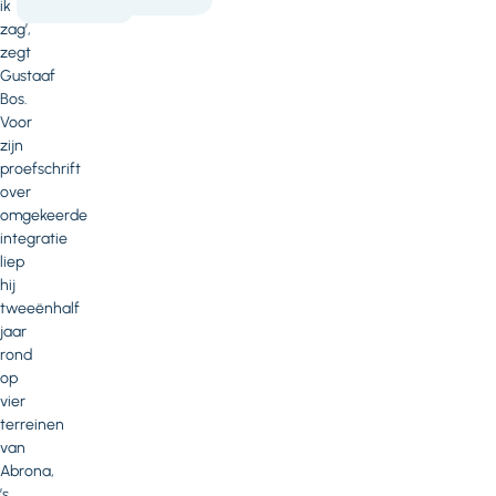
zorg
ik
zag’,
zegt
Gustaaf
Bos.
Voor
zijn
proefschrift
over
omgekeerde
integratie
liep
hij
tweeënhalf
jaar
rond
op
vier
terreinen
van
Abrona,
’s