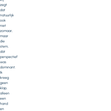
zegt
dat
natuurlijk
ook
niet
zomaar,
maar
dìe
stem,
dàt
perspectief
was
dominant.
Ik
kreeg
geen
klap,
alleen
een
hand
en