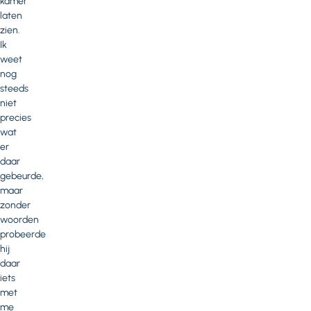
kamer
laten
zien.
Ik
weet
nog
steeds
niet
precies
wat
er
daar
gebeurde,
maar
zonder
woorden
probeerde
hij
daar
iets
met
me