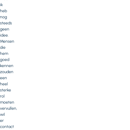
ik
heb
nog
steeds
geen
idee.
Mensen
die
hem
goed
kennen
zouden
een
heel
sterke
rol
moeten
vervullen,
wil
er
contact