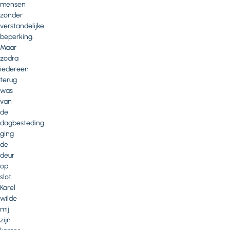
mensen
zonder
verstandelijke
beperking.
Maar
zodra
iedereen
terug
was
van
de
dagbesteding
ging
de
deur
op
slot.
Karel
wilde
mij
zijn