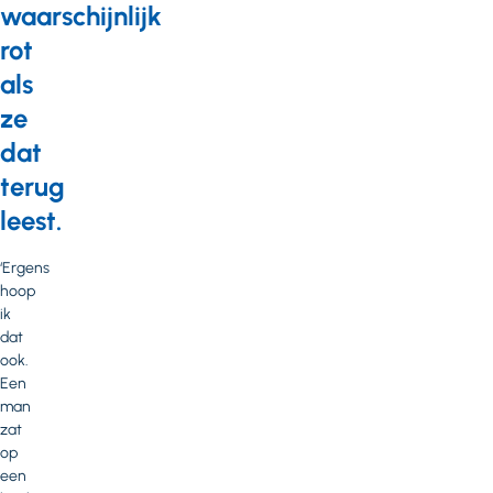
waarschijnlijk
rot
als
ze
dat
terug
leest.
‘Ergens
hoop
ik
dat
ook.
Een
man
zat
op
een