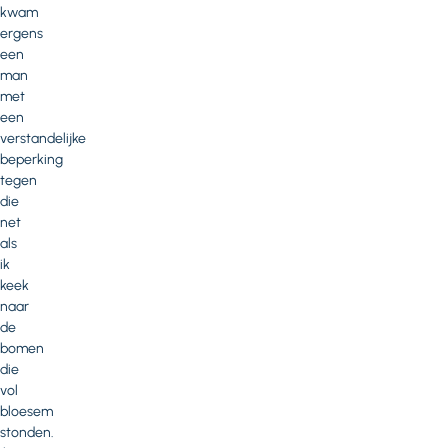
kwam
ergens
een
man
met
een
verstandelijke
beperking
tegen
die
net
als
ik
keek
naar
de
bomen
die
vol
bloesem
stonden.