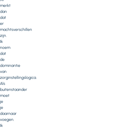
merkt
dan
dat
er
machtsverschillen
zijn.
Ik
noem
dat
de
dominantie
van
zorginstellingslogica.
Als
buitenstaander
moet
je
je
daarnaar
voegen.
Ik