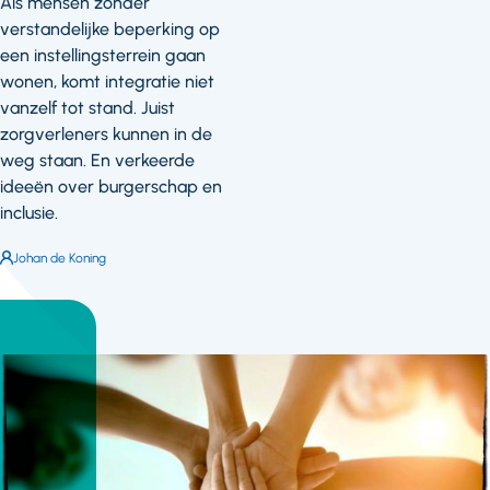
Als mensen zonder
verstandelijke beperking op
een instellingsterrein gaan
wonen, komt integratie niet
vanzelf tot stand. Juist
zorgverleners kunnen in de
weg staan. En verkeerde
ideeën over burgerschap en
inclusie.
Auteur:
Johan de Koning