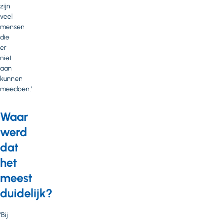
zijn
veel
mensen
die
er
niet
aan
kunnen
meedoen.’
Waar
werd
dat
het
meest
duidelijk?
‘Bij