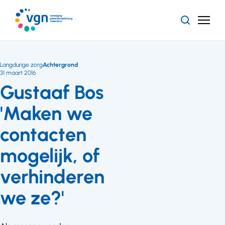
Ga
naar
Zoeken
Menu
hoofdinhoud
Vereniging
Gehandicaptenzorg
Nederland
Langdurige zorg
Achtergrond
31 maart 2016
Gustaaf Bos
'Maken we
contacten
mogelijk, of
verhinderen
we ze?'