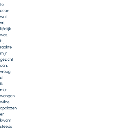
te
doen
wat
vrij
lijfelijk
was.
Hij
raakte
mijn
gezicht
aan,
vroeg
of
ik
mijn
wangen
wilde
opblazen
en
kwam
steeds