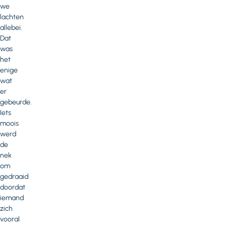
we
lachten
allebei.
Dat
was
het
enige
wat
er
gebeurde.
Iets
moois
werd
de
nek
om
gedraaid
doordat
iemand
zich
vooral