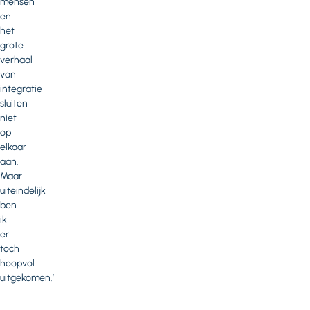
mensen
en
het
grote
verhaal
van
integratie
sluiten
niet
op
elkaar
aan.
Maar
uiteindelijk
ben
ik
er
toch
hoopvol
uitgekomen.’