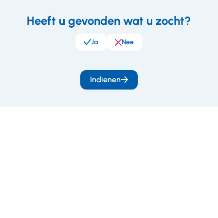
Heeft u gevonden wat u zocht?
eedback
Ja
Nee
Indienen