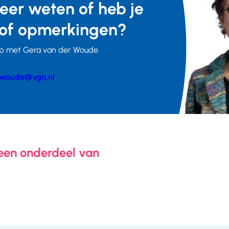
meer weten of heb je
of opmerkingen?
p met Gera van der Woude
woude@vgn.nl
er
 een onderdeel van