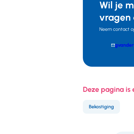
Wil je 
vragen 
Neem contact o
E-
gvander
mail
Telefoonnumm
Deze pagina is
Bekostiging