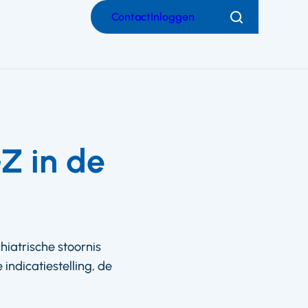
Contact
Inloggen
Zoeken
Z in de
iatrische stoornis
 indicatiestelling, de