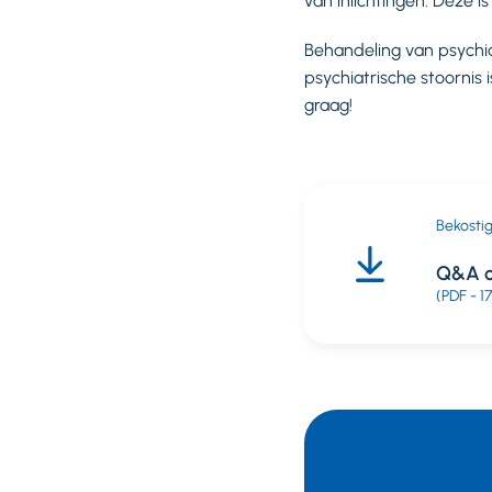
van inlichtingen. Deze i
Behandeling van psychi
psychiatrische stoornis 
graag!
Bekosti
Q&A o
(PDF - 1