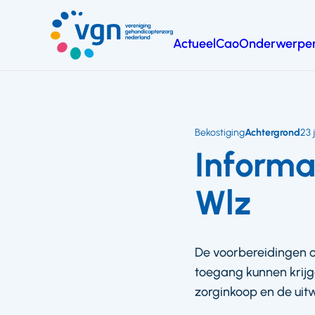
Ga
naar
Actueel
Cao
Onderwerpe
hoofdinhoud
Vereniging
Gehandicaptenzorg
Nederland
Bekostiging
Achtergrond
23 
Informa
Wlz
De voorbereidingen o
toegang kunnen krijgen
zorginkoop en de uit