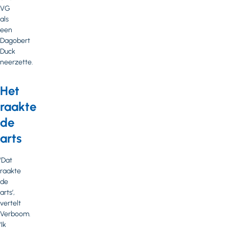
VG
als
een
Dagobert
Duck
neerzette.
Het
raakte
de
arts
'Dat
raakte
de
arts’,
vertelt
Verboom.
'Ik