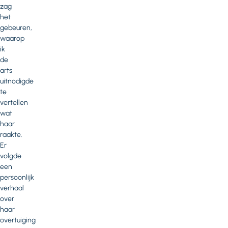
zag
het
gebeuren,
waarop
ik
de
arts
uitnodigde
te
vertellen
wat
haar
raakte.
Er
volgde
een
persoonlijk
verhaal
over
haar
overtuiging