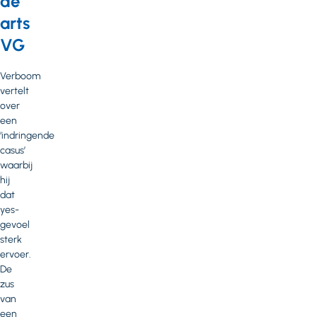
de
arts
VG
Verboom
vertelt
over
een
‘indringende
casus’
waarbij
hij
dat
yes-
gevoel
sterk
ervoer.
De
zus
van
een