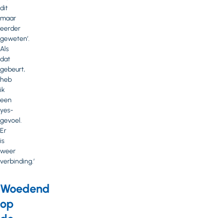
dit
maar
eerder
geweten’.
Als
dat
gebeurt,
heb
ik
een
yes-
gevoel.
Er
is
weer
verbinding.’
Woedend
op