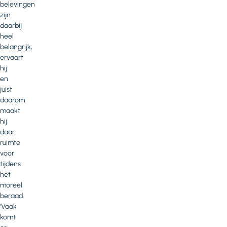
belevingen
zijn
daarbij
heel
belangrijk,
ervaart
hij
en
juist
daarom
maakt
hij
daar
ruimte
voor
tijdens
het
moreel
beraad.
'Vaak
komt