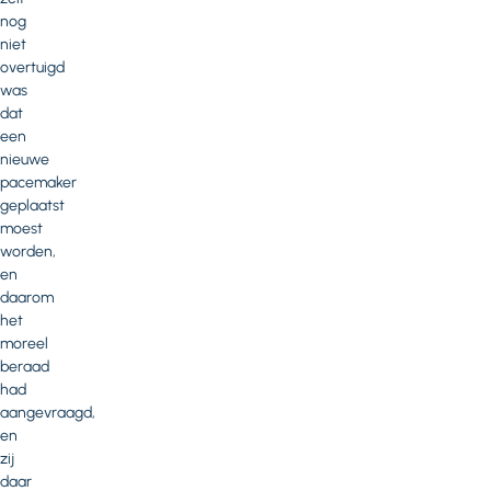
nog
niet
overtuigd
was
dat
een
nieuwe
pacemaker
geplaatst
moest
worden,
en
daarom
het
moreel
beraad
had
aangevraagd,
en
zij
daar