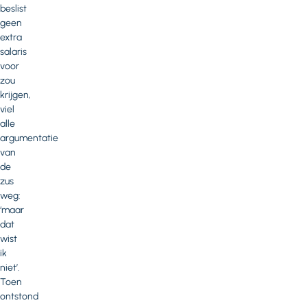
beslist
geen
extra
salaris
voor
zou
krijgen,
viel
alle
argumentatie
van
de
zus
weg:
‘maar
dat
wist
ik
niet’.
Toen
ontstond