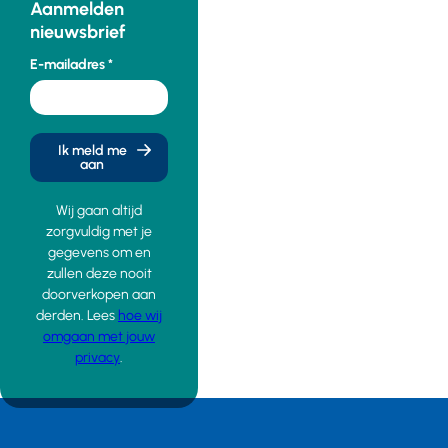
Aanmelden
nieuwsbrief
E-mailadres
Ik meld me
aan
Wij gaan altijd
zorgvuldig met je
gegevens om en
zullen deze nooit
doorverkopen aan
derden. Lees
hoe wij
omgaan met jouw
privacy
.