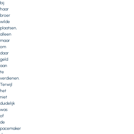
bij
haar
broer
wilde
plaatsen,
alleen
maar
om
daar
geld
aan
te
verdienen.
Terwijl
het
niet
duidelijk
was
of
de
pacemaker