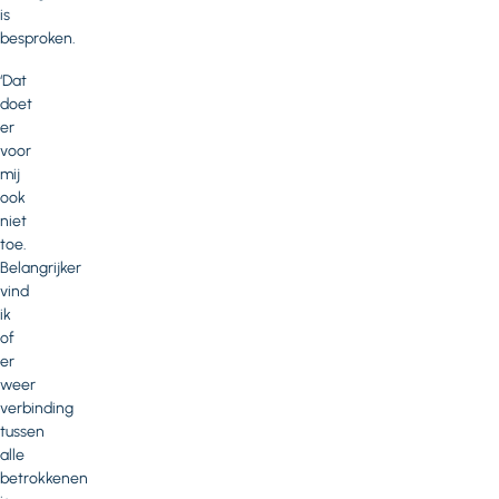
is
besproken.
‘Dat
doet
er
voor
mij
ook
niet
toe.
Belangrijker
vind
ik
of
er
weer
verbinding
tussen
alle
betrokkenen