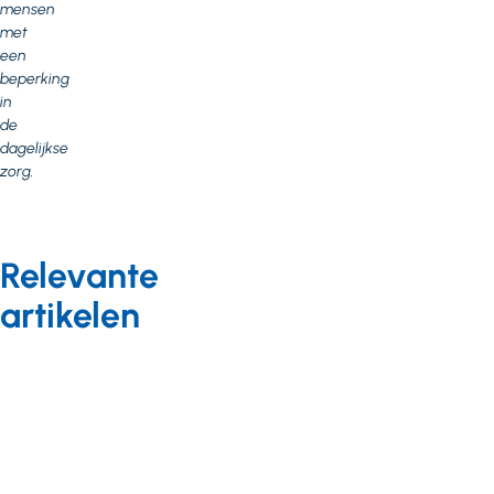
mensen
met
een
beperking
in
de
dagelijkse
zorg.
Relevante
artikelen
Achtergrond
20 februari