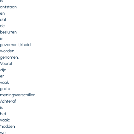
is
ontstaan
en
dat
de
besluiten
in
gezamenlijkheid
worden
genomen.
Vooraf
zijn
er
vaak
grote
meningsverschillen.
Achteraf
is
het
vaak:
‘hadden
we