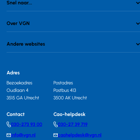
Snel naar...
Over VGN
Andere websites
Adres
Bezoekadres
Postadres
Oudlaan 4
Postbus 413
3515 GA Utrecht
3500 AK Utrecht
Contact
Cao-helpdesk
030-273 93 00
030-27 39 719
Telephonenumber
Telephonenumber
info@vgn.nl
caohelpdesk@vgn.nl
E-
E-