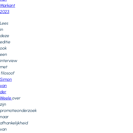
Markant
2023
.
Lees
in
deze
editie
ook
een
interview
met
filosoof
Simon
van
der
Weele
over
zijn
promotieonderzoek
naar
afhankelijkheid
van