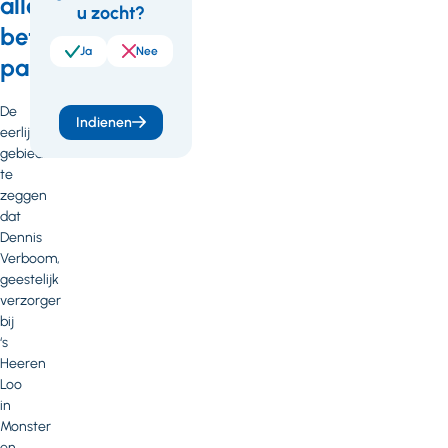
Feedback
alle
u zocht?
betrokken
Ja
Nee
partijen
De
Indienen
eerlijkheid
gebiedt
te
zeggen
dat
Dennis
Verboom,
geestelijk
verzorger
bij
‘s
Heeren
Loo
in
Monster
en