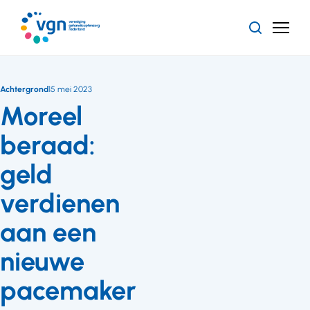
Ga
naar
Zoeken
Menu
hoofdinhoud
Vereniging
Gehandicaptenzorg
Nederland
Achtergrond
15 mei 2023
Moreel
beraad:
geld
verdienen
aan een
nieuwe
pacemaker