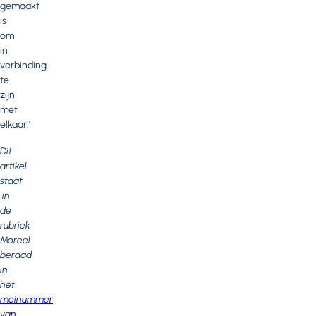
gemaakt
is
om
in
verbinding
te
zijn
met
elkaar.’
Dit
artikel
staat
in
de
rubriek
Moreel
beraad
in
het
meinummer
van