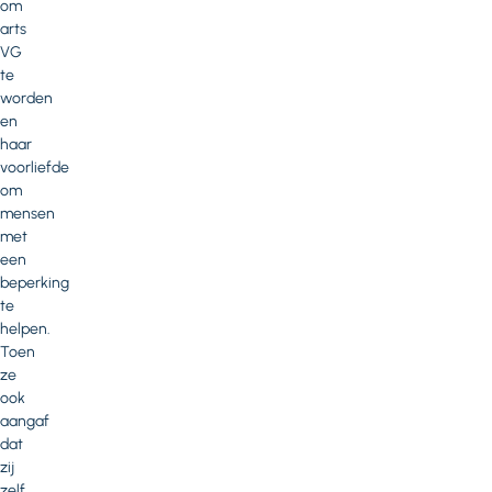
om
arts
VG
te
worden
en
haar
voorliefde
om
mensen
met
een
beperking
te
helpen.
Toen
ze
ook
aangaf
dat
zij
zelf