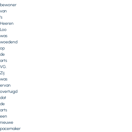
bewoner
van
‘s
Heeren
Loo
was
woedend
op
de
arts
VG.
Zij
was
ervan
overtuigd
dat
de
arts
een
nieuwe
pacemaker