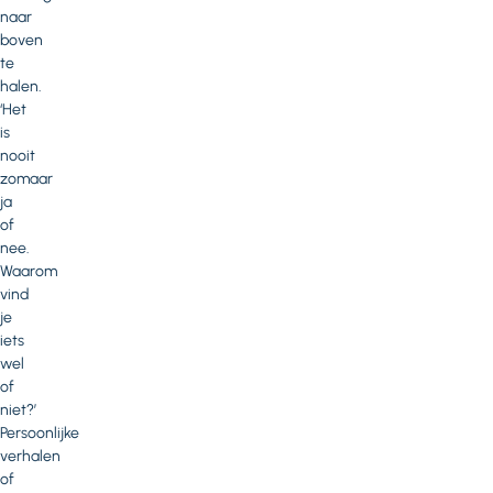
naar
boven
te
halen.
‘Het
is
nooit
zomaar
ja
of
nee.
Waarom
vind
je
iets
wel
of
niet?’
Persoonlijke
verhalen
of