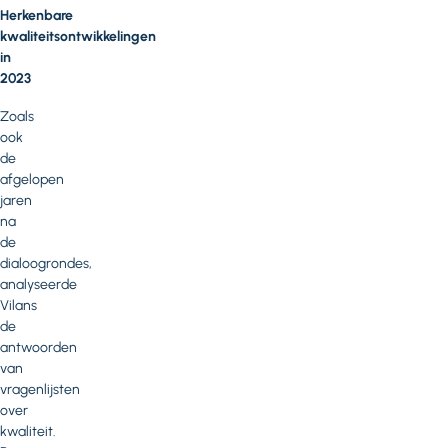
Herkenbare
kwaliteitsontwikkelingen
in
2023
Zoals
ook
de
afgelopen
jaren
na
de
dialoogrondes,
analyseerde
Vilans
de
antwoorden
van
vragenlijsten
over
kwaliteit.