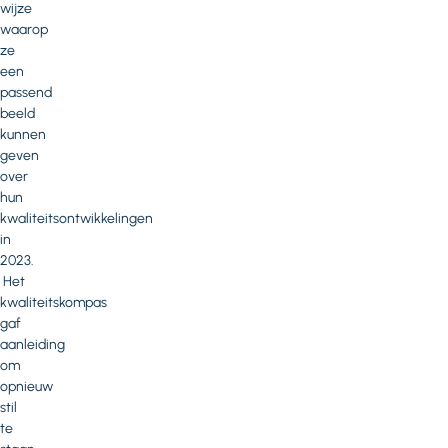
wijze
waarop
ze
een
passend
beeld
kunnen
geven
over
hun
kwaliteitsontwikkelingen
in
2023.
Het
kwaliteitskompas
gaf
aanleiding
om
opnieuw
stil
te