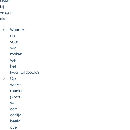
staan
bij
vragen
als:
Waarom
en
voor
wie
maken
we
het
kwaliteitsbeeld?
Op
welke
manier
geven
we
een
eerlijk
beeld
over