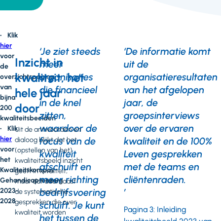
• Klik
hier
‘Je ziet steeds
‘De informatie komt
voor
Inzicht in
meer
uit de
de
kwaliteit, het
organisaties
organisatieresultaten
overzichtspagina
van
die financieel
van het afgelopen
hele jaar
bijna
in de knel
jaar, de
door
200
zitten,
groepsinterviews
kwaliteitsbeelden
waardoor de
over de ervaren
• Klik
Uit de antwoorden en
hier
focus van de
kwaliteit en de 100%
dialoog blijkt dat het
voor
(opstellen van het)
kwaliteit
Leven gesprekken
het
kwaliteitsbeeld inzicht
afschuift en
met de teams en
Kwaliteitskompas
geeft in kwaliteit,
meer richting
cliëntenraden.
Gehandicaptenzorg
maar dat daarnaast
2023-
bedrijfsvoering
’
de systematische
2028
gesprekken die over
schuift. Je kunt
Pagina 3: Inleiding
kwaliteit worden
het tussen de