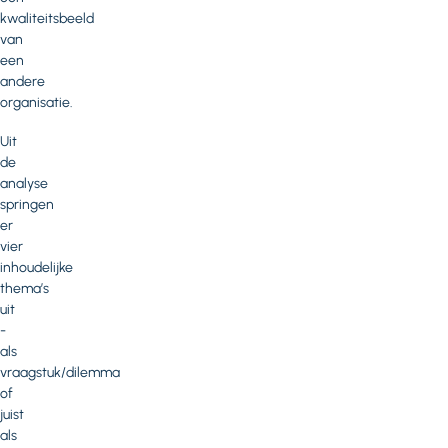
kwaliteitsbeeld
van
een
andere
organisatie.
Uit
de
analyse
springen
er
vier
inhoudelijke
thema’s
uit
-
als
vraagstuk/dilemma
of
juist
als