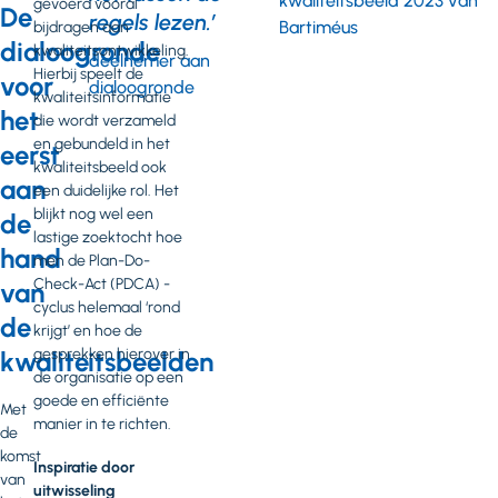
kwaliteitsbeeld 2023 van
gevoerd vooral
De
regels lezen.’
Bartiméus
bijdragen aan
dialoogronde
kwaliteitsontwikkeling.
deelnemer aan
Hierbij speelt de
voor
dialoogronde
kwaliteitsinformatie
het
die wordt verzameld
en gebundeld in het
eerst
kwaliteitsbeeld ook
aan
een duidelijke rol. Het
blijkt nog wel een
de
lastige zoektocht hoe
hand
men de Plan-Do-
Check-Act (PDCA) -
van
cyclus helemaal ‘rond
de
krijgt’ en hoe de
gesprekken hierover in
kwaliteitsbeelden
de organisatie op een
goede en efficiënte
Met
manier in te richten.
de
komst
Inspiratie door
van
uitwisseling