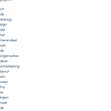
Uit
de
dialoog
blijkt
dat
het
merendeel
van
de
organisaties
deze
ontwikkeling
benut
om
weer
fris
te
kijken
naar
de