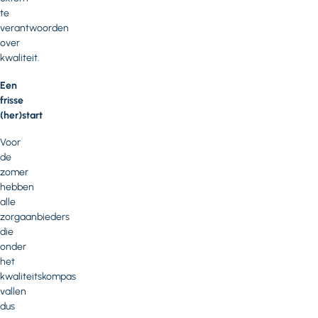
te
verantwoorden
over
kwaliteit.
Een
frisse
(her)start
Voor
de
zomer
hebben
alle
zorgaanbieders
die
onder
het
kwaliteitskompas
vallen
dus