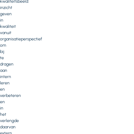
kwaliteitsbeeld:
inzicht
geven
in
kwaliteit
vanuit
organisatieperspectief
om
bij
te
dragen
aan
intern
leren
en
verbeteren
en
in
het
verlengde
daarvan
extern