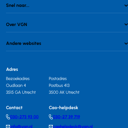
Snel naar...
Over VGN
Andere websites
Adres
Bezoekadres
Postadres
Oudlaan 4
Postbus 413
3515 GA Utrecht
3500 AK Utrecht
Contact
Cao-helpdesk
030-273 93 00
030-27 39 719
Telephonenumber
Telephonenumber
info@vgn.nl
caohelpdesk@vgn.nl