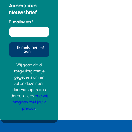
Aanmelden
nieuwsbrief
E-mailadres
Ik meld me
aan
Wij gaan altijd
zorgvuldig met je
gegevens om en
zullen deze nooit
doorverkopen aan
derden. Lees
hoe wij
omgaan met jouw
privacy
.