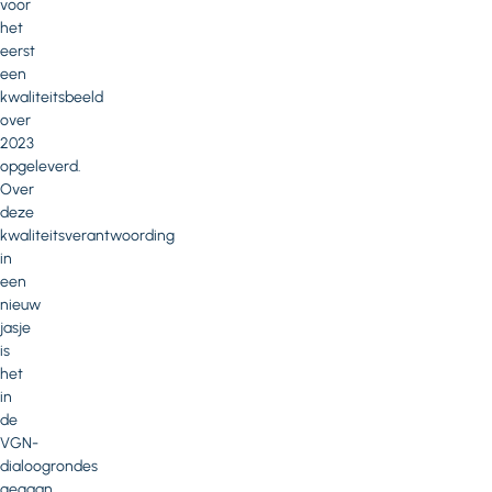
voor
het
eerst
een
kwaliteitsbeeld
over
2023
opgeleverd.
Over
deze
kwaliteitsverantwoording
in
een
nieuw
jasje
is
het
in
de
VGN-
dialoogrondes
gegaan.