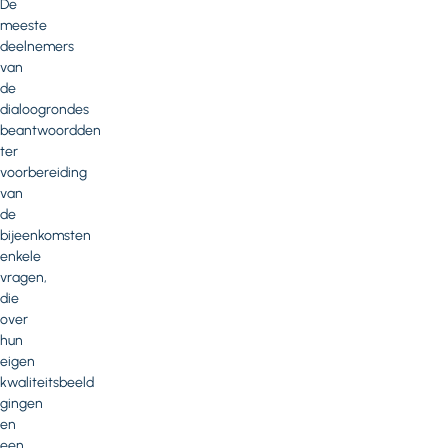
De
meeste
deelnemers
van
de
dialoogrondes
beantwoordden
ter
voorbereiding
van
de
bijeenkomsten
enkele
vragen,
die
over
hun
eigen
kwaliteitsbeeld
gingen
en
een