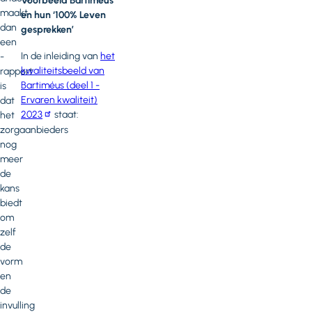
Voorbeeld Bartiméus
maakt
en hun ‘100% Leven
dan
gesprekken’
een
In de inleiding van
het
-
kwaliteitsbeeld van
rapport
Bartiméus (deel 1 -
is
Ervaren kwaliteit)
dat
2023
staat:
het
zorgaanbieders
nog
meer
de
kans
biedt
om
zelf
de
vorm
en
de
invulling