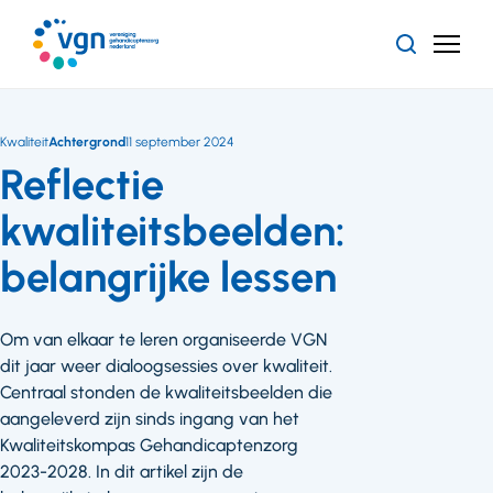
Ga
naar
Zoeken
Menu
hoofdinhoud
Vereniging
Gehandicaptenzorg
Nederland
Kwaliteit
Achtergrond
11 september 2024
Reflectie
kwaliteitsbeelden:
belangrijke lessen
Om van elkaar te leren organiseerde VGN
dit jaar weer dialoogsessies over kwaliteit.
Centraal stonden de kwaliteitsbeelden die
aangeleverd zijn sinds ingang van het
Kwaliteitskompas Gehandicaptenzorg
2023-2028. In dit artikel zijn de