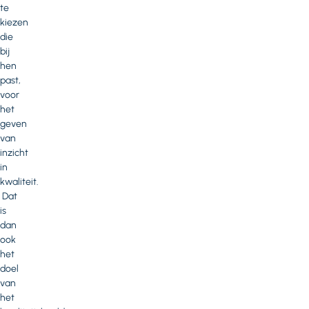
te
kiezen
die
bij
hen
past,
voor
het
geven
van
inzicht
in
kwaliteit.
Dat
is
dan
ook
het
doel
van
het