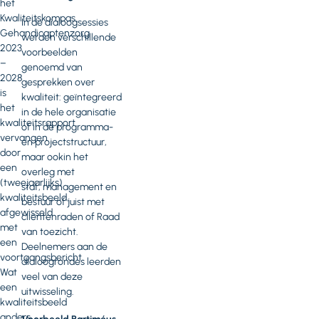
het
Kwaliteitskompas
In de dialoogsessies
Gehandicaptenzorg
werden verschillende
2023
voorbeelden
–
genoemd van
2028
gesprekken over
is
kwaliteit: geïntegreerd
het
in de hele organisatie
kwaliteitsrapport
of in de programma-
vervangen
en projectstructuur,
door
maar ookin het
een
overleg met
(tweejaarlijks)
staf, management en
kwaliteitsbeeld,
bestuur of juist met
afgewisseld
cliëntenraden of Raad
met
van toezicht.
een
Deelnemers aan de
voortgangsbericht.
dialoogrondes leerden
Wat
veel van deze
een
uitwisseling.
kwaliteitsbeeld
anders