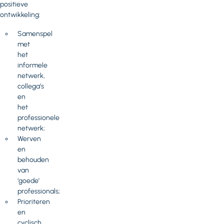
positieve
ontwikkeling:
Samenspel
met
het
informele
netwerk,
collega’s
en
het
professionele
netwerk;
Werven
en
behouden
van
‘goede’
professionals;
Prioriteren
en
cyclisch