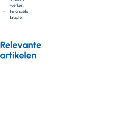
werken;
Financiële
krapte.
Relevante
artikelen
Kwaliteit
Nieuws
22 augustus 2023
Kwaliteitsverantwoording