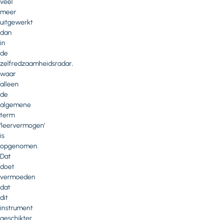
veel
meer
uitgewerkt
dan
in
de
zelfredzaamheidsradar,
waar
alleen
de
algemene
term
‘leervermogen’
is
opgenomen.
Dat
doet
vermoeden
dat
dit
instrument
geschikter