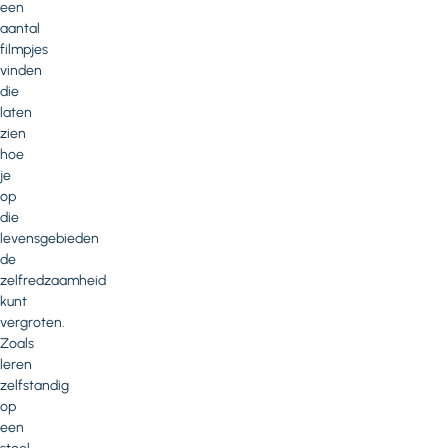
een
aantal
filmpjes
vinden
die
laten
zien
hoe
je
op
die
levensgebieden
de
zelfredzaamheid
kunt
vergroten.
Zoals
leren
zelfstandig
op
een