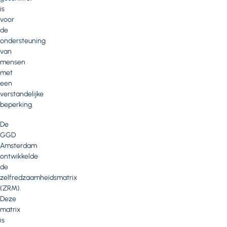
is
voor
de
ondersteuning
van
mensen
met
een
verstandelijke
beperking.
De
GGD
Amsterdam
ontwikkelde
de
zelfredzaamheidsmatrix
(ZRM).
Deze
matrix
is