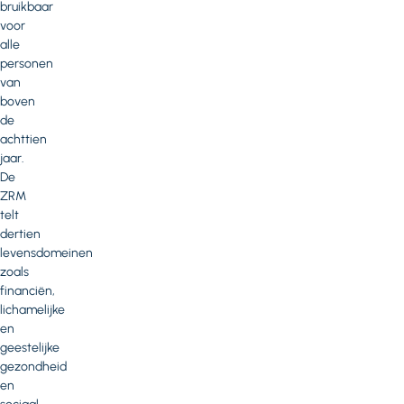
bruikbaar
voor
alle
personen
van
boven
de
achttien
jaar.
De
ZRM
telt
dertien
levensdomeinen
zoals
financiën,
lichamelijke
en
geestelijke
gezondheid
en