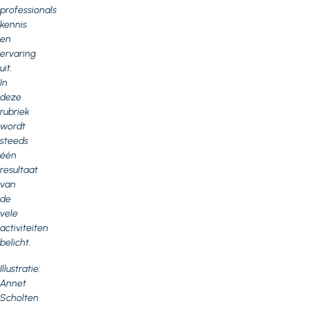
professionals
kennis
en
ervaring
uit.
In
deze
rubriek
wordt
steeds
één
resultaat
van
de
vele
activiteiten
belicht.
Illustratie:
Annet
Scholten