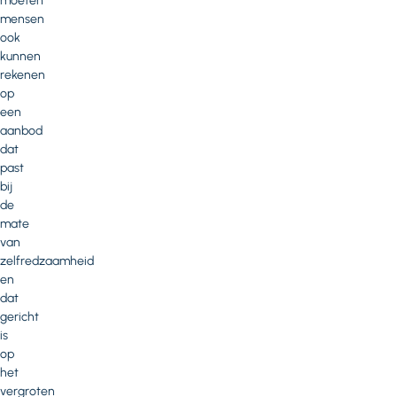
moeten
mensen
ook
kunnen
rekenen
op
een
aanbod
dat
past
bij
de
mate
van
zelfredzaamheid
en
dat
gericht
is
op
het
vergroten