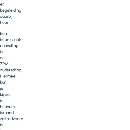
en
begeleiding
daarbij
hoort.
Een
interessante
aanvulling
is
de
ZRM-
ouderschap.
Hiermee
kun
je
kijken
in
hoeverre
iemand
zelfredzaam
is