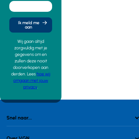
Ik meld me
aan
Wij gaan altijd
zorgvuldig met je
gegevens om en
zullen deze nooit
doorverkopen aan
derden. Lees
hoe wij
omgaan met jouw
privacy
.
Snel naar...
Over VGN