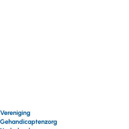
Kwaliteit
Nieuws
15 februari 2024
Meld je aan voor het
netwerk
kwaliteitsverpleegkundigen
gehandicaptenzorg
Vereniging
Gehandicaptenzorg