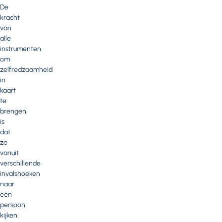
De
kracht
van
alle
instrumenten
om
zelfredzaamheid
in
kaart
te
brengen,
is
dat
ze
vanuit
verschillende
invalshoeken
naar
een
persoon
kijken.