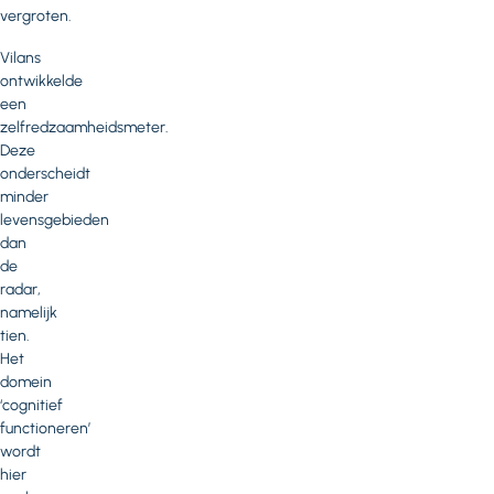
vergroten.
Vilans
ontwikkelde
een
zelfredzaamheidsmeter.
Deze
onderscheidt
minder
levensgebieden
dan
de
radar,
namelijk
tien.
Het
domein
‘cognitief
functioneren’
wordt
hier