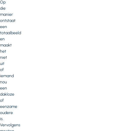
Op
die
manier
ontstaat
een
totaalbeeld
en
maakt
het
niet
uit
of
iemand
nou
een
dakloze
of
eenzame
oudere
is.
Vervolgens