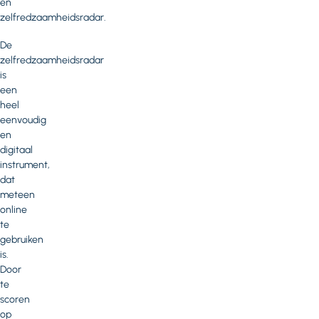
en
zelfredzaamheidsradar.
De
zelfredzaamheidsradar
is
een
heel
eenvoudig
en
digitaal
instrument,
dat
meteen
online
te
gebruiken
is.
Door
te
scoren
op