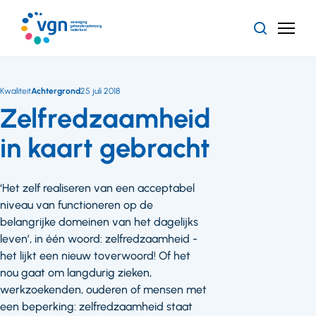
Ga
naar
Zoeken
Menu
hoofdinhoud
Vereniging
Gehandicaptenzorg
Nederland
Kwaliteit
Achtergrond
25 juli 2018
Zelfredzaamheid
in kaart gebracht
‘Het zelf realiseren van een acceptabel
niveau van functioneren op de
belangrijke domeinen van het dagelijks
leven’, in één woord: zelfredzaamheid -
het lijkt een nieuw toverwoord! Of het
nou gaat om langdurig zieken,
werkzoekenden, ouderen of mensen met
een beperking: zelfredzaamheid staat