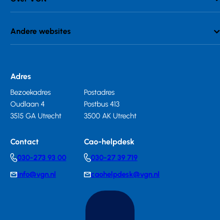
Andere websites
Adres
Bezoekadres
Postadres
Oudlaan 4
Postbus 413
3515 GA Utrecht
3500 AK Utrecht
Contact
Cao-helpdesk
030-273 93 00
030-27 39 719
Telephonenumber
Telephonenumber
info@vgn.nl
caohelpdesk@vgn.nl
E-
E-
mail
mail