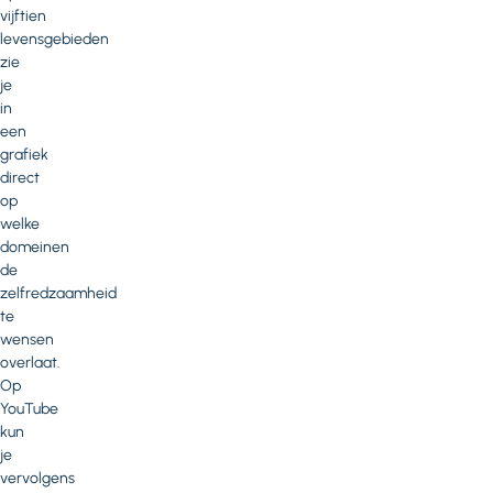
vijftien
levensgebieden
zie
je
in
een
grafiek
direct
op
welke
domeinen
de
zelfredzaamheid
te
wensen
overlaat.
Op
YouTube
kun
je
vervolgens