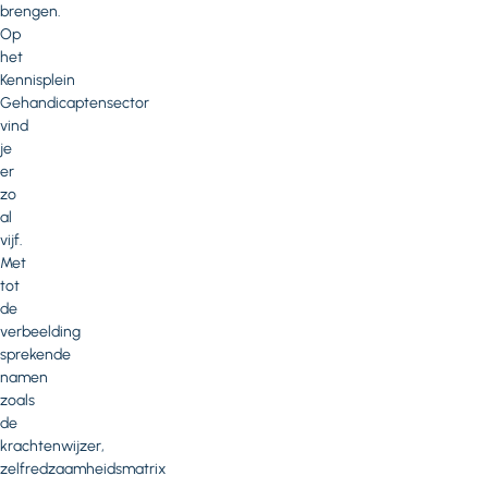
brengen.
Op
het
Kennisplein
Gehandicaptensector
vind
je
er
zo
al
vijf.
Met
tot
de
verbeelding
sprekende
namen
zoals
de
krachtenwijzer,
zelfredzaamheidsmatrix