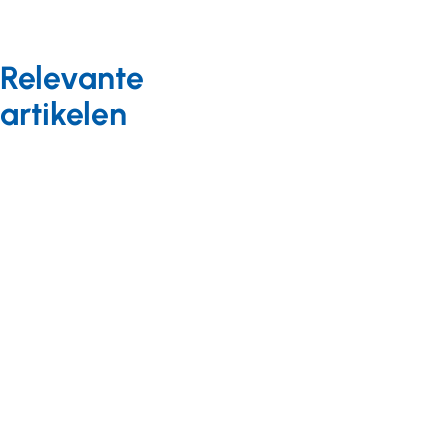
Relevante
artikelen
Nieuws
22 februari 2024
Regiobijeenkomsten
kwaliteit en
opleiden: deel je
praktijkvoorbeelden