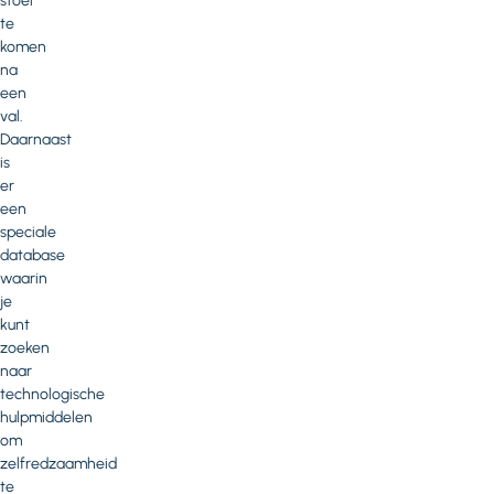
stoel
te
komen
na
een
val.
Daarnaast
is
er
een
speciale
database
waarin
je
kunt
zoeken
naar
technologische
hulpmiddelen
om
zelfredzaamheid
te