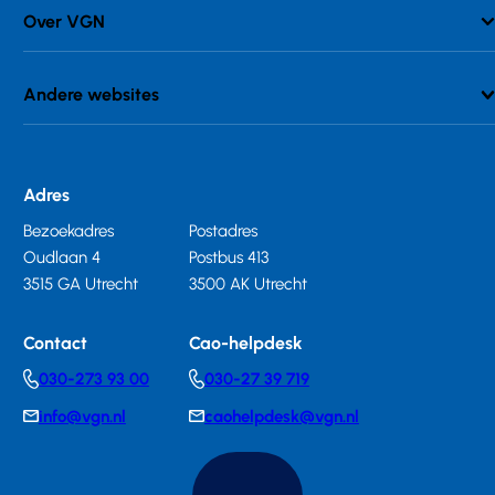
Over VGN
Andere websites
Adres
Bezoekadres
Postadres
Oudlaan 4
Postbus 413
3515 GA Utrecht
3500 AK Utrecht
Contact
Cao-helpdesk
030-273 93 00
030-27 39 719
Telephonenumber
Telephonenumber
info@vgn.nl
caohelpdesk@vgn.nl
E-
E-
mail
mail