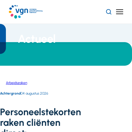
Ga
naar
Zoeken
Menu
hoofdinhoud
Vereniging
Gehandicaptenzorg
Nederland
Actueel
Arbeidszaken
Alle
Achtergrond
04 augustus 2026
artikelen
Personeelstekorten
raken cliënten