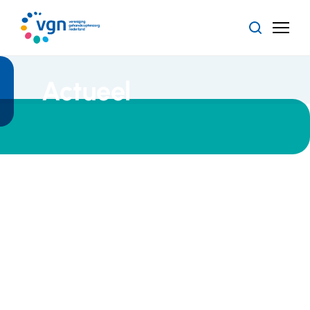
Ga
naar
Zoeken
Menu
hoofdinhoud
Vereniging
Gehandicaptenzorg
Nederland
Actueel
Meedoen in de
Alle
samenleving
artikelen
Nieuws
16 juli 2026
Tweede
Kamer