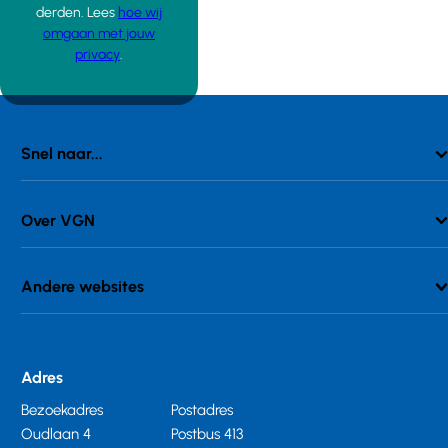
derden. Lees
hoe wij
omgaan met jouw
privacy
.
Snel naar...
Over VGN
Andere websites
Adres
Bezoekadres
Postadres
Oudlaan 4
Postbus 413