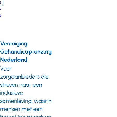
5
pagina
Volgende
pagina
Laatste
pagina
Vereniging
Gehandicaptenzorg
Nederland
Voor
zorgaanbieders die
streven naar een
inclusieve
samenleving, waarin
mensen met een