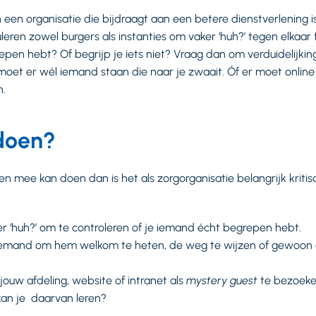
een organisatie die bijdraagt aan een betere dienstverlening 
uleren zowel burgers als instanties om vaker ‘huh?’ tegen elkaar
epen hebt? Of begrijp je iets niet? Vraag dan om verduidelijking.
et er wél iemand staan die naar je zwaait. Óf er moet online 
n.
 doen?
en mee kan doen dan is het als zorgorganisatie belangrijk kritisc
r ‘huh?’ om te controleren of je iemand écht begrepen hebt.
iemand om hem welkom te heten, de weg te wijzen of gewoon 
ouw afdeling, website of intranet als
mystery guest
te bezoeke
an je daarvan leren?