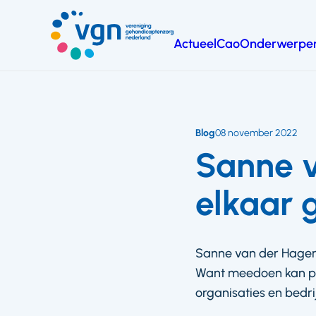
Ga
naar
Actueel
Cao
Onderwerpe
hoofdinhoud
Vereniging
Gehandicaptenzorg
Nederland
Blog
08 november 2022
Sanne v
elkaar 
Sanne van der Hagen s
Want meedoen kan pas
organisaties en bedri