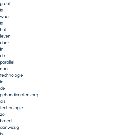
groot
is,
waar
is
het
leven
dan?
In
de
parallel
naar
technologie
in
de
gehandicaptenzorg:
als
technologie
zo
breed
aanwezig
is,