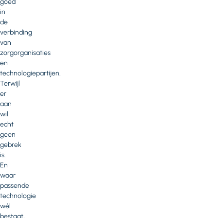
goed
in
de
verbinding
van
zorgorganisaties
en
technologiepartijen.
Terwijl
er
aan
wil
echt
geen
gebrek
is.
En
waar
passende
technologie
wél
bestaat,