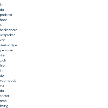
In
de
podcast
hoor
ik
herkenbare
uitspraken
van
deskundige
personen
die
zich
hier
in
de
voorhoede
van
de
sector
mee
bezig