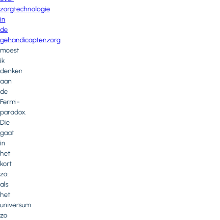
zorgtechnologie
in
de
gehandicaptenzorg
moest
ik
denken
aan
de
Fermi-
paradox.
Die
gaat
in
het
kort
zo:
als
het
universum
zo