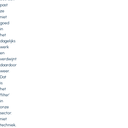
past
ze
niet
goed
in
het
dagelijks
werk
en
verdwijnt
daardoor
weer.
Dat
is
het
‘filter’
in
onze
sector:
niet
techniek,