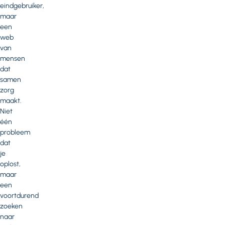
eindgebruiker,
maar
een
web
van
mensen
dat
samen
zorg
maakt.
Niet
één
probleem
dat
je
oplost,
maar
een
voortdurend
zoeken
naar