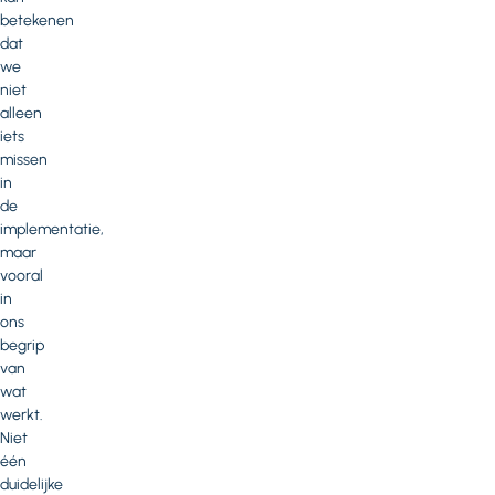
betekenen
dat
we
niet
alleen
iets
missen
in
de
implementatie,
maar
vooral
in
ons
begrip
van
wat
werkt.
Niet
één
duidelijke