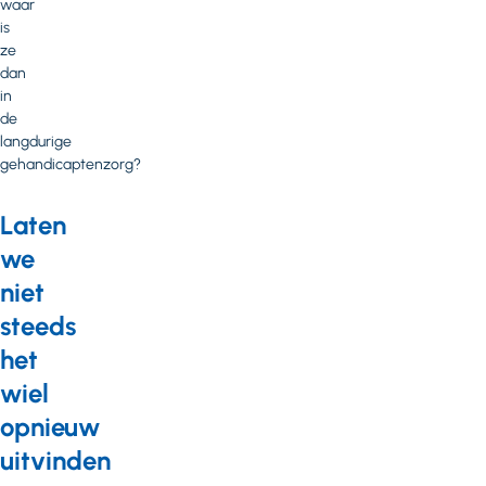
waar
is
ze
dan
in
de
langdurige
gehandicaptenzorg?
Laten
we
niet
steeds
het
wiel
opnieuw
uitvinden