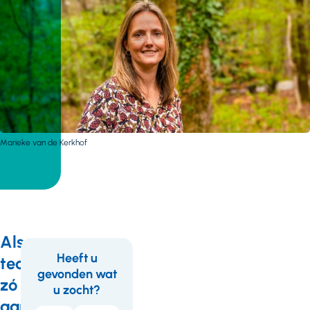
Marieke van de Kerkhof
Als
Heeft u
technologie
gevonden wat
Feedback
Wil
zó
u zocht?
je
aanwezig