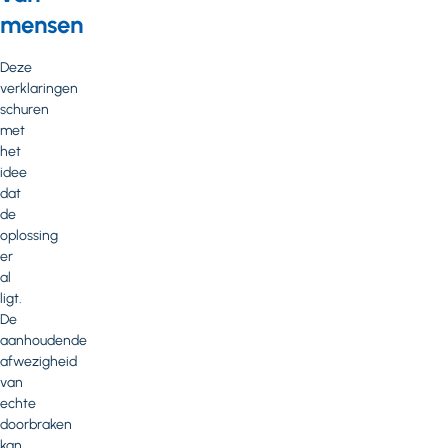
mensen
Deze
verklaringen
schuren
met
het
idee
dat
de
oplossing
er
al
ligt.
De
aanhoudende
afwezigheid
van
echte
doorbraken
kan