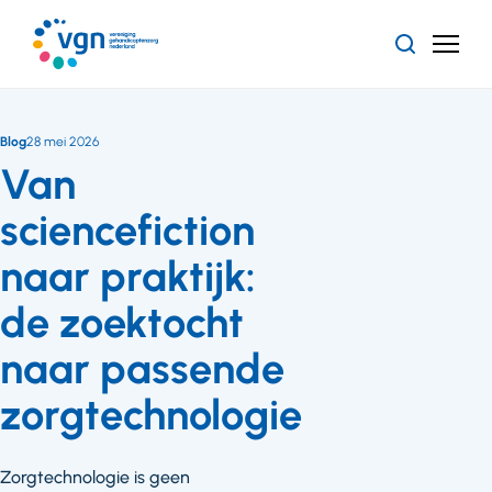
Ga
naar
Zoeken
Menu
hoofdinhoud
Vereniging
Gehandicaptenzorg
Nederland
Blog
28 mei 2026
Van
sciencefiction
naar praktijk:
de zoektocht
naar passende
zorgtechnologie
Zorgtechnologie is geen