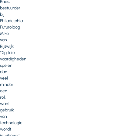
Baas,
bestuurder
bij
Philadelphia.
Futuroloog
Mike
van
Rijswijk:
‘Digitale
vaardigheden
spelen
dan
veel
minder
een
rol,
want
gebruik
van
technologie
wordt
intuïtiever’.