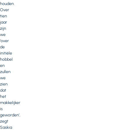
houden.
Over
tien
jaar
zijn
we
‘over
de
initiële
hobbel
en
zullen
we
zien
dat
het
makkelijker
is
geworden’,
zegt
Saskia