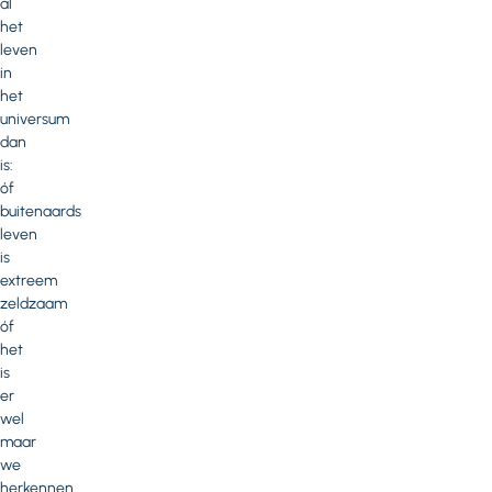
al
het
leven
in
het
universum
dan
is:
óf
buitenaards
leven
is
extreem
zeldzaam
óf
het
is
er
wel
maar
we
herkennen