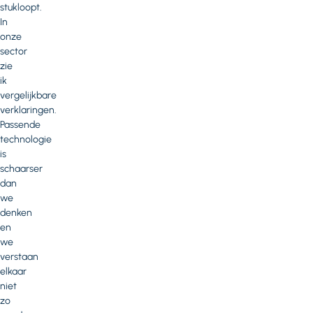
stukloopt.
In
onze
sector
zie
ik
vergelijkbare
verklaringen.
Passende
technologie
is
schaarser
dan
we
denken
en
we
verstaan
elkaar
niet
zo