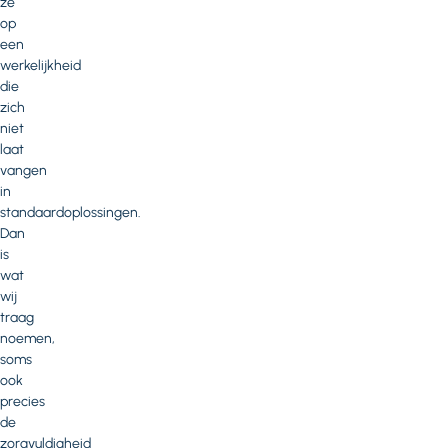
ze
op
een
werkelijkheid
die
zich
niet
laat
vangen
in
standaardoplossingen.
Dan
is
wat
wij
traag
noemen,
soms
ook
precies
de
zorgvuldigheid