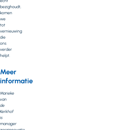
écht
bezighoudt,
komen
we
tot
vernieuwing
die
ons
verder
helpt.
Meer
informatie
Marieke
van
de
Kerkhof
is
manager
zorginnovatie