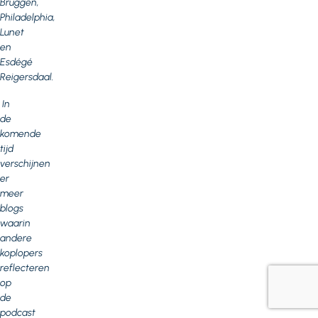
Bruggen,
Philadelphia,
Lunet
en
Esdégé
Reigersdaal.
In
de
komende
tijd
verschijnen
er
meer
blogs
waarin
andere
koplopers
reflecteren
op
de
podcast