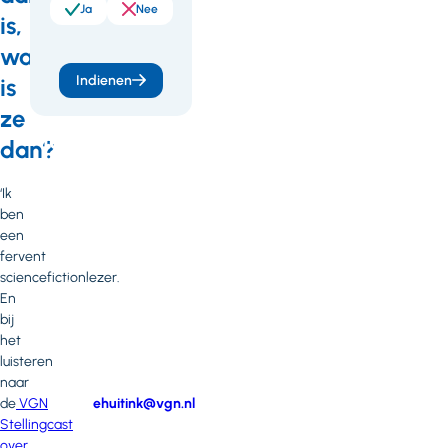
meer
Ja
Nee
is,
weten
waar
of
Indienen
is
heb
ze
je
dan?
vragen
‘Ik
of
ben
opmerkingen?
een
fervent
Neem
sciencefictionlezer.
contact
En
op
bij
met
het
Eva
luisteren
Huitink
naar
de
VGN
E-
ehuitink@vgn.nl
mail
Stellingcast
Telefoonnummer
over