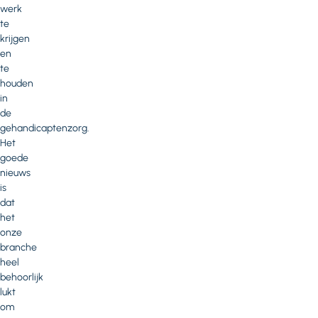
werk
te
krijgen
en
te
houden
in
de
gehandicaptenzorg.
Het
goede
nieuws
is
dat
het
onze
branche
heel
behoorlijk
lukt
om