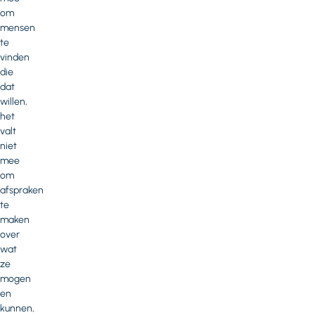
om
mensen
te
vinden
die
dat
willen,
het
valt
niet
mee
om
afspraken
te
maken
over
wat
ze
mogen
en
kunnen,