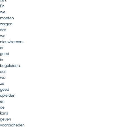
zijn.
Én
we
moeten
zorgen
dat
we
nieuwkomers
er
goed
in
begeleiden,
dat
we
ze
goed
opleiden
en
de
kans
geven
vaardigheden