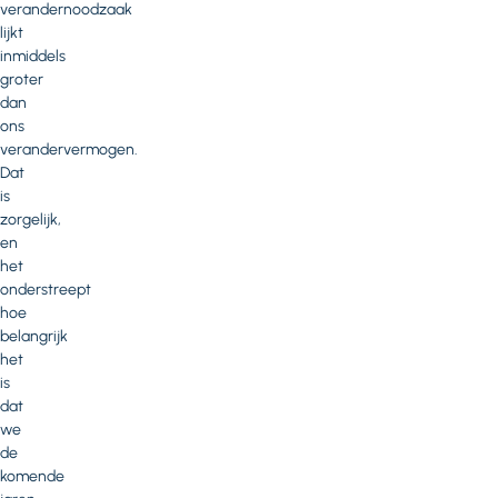
verandernoodzaak
lijkt
inmiddels
groter
dan
ons
verandervermogen.
Dat
is
zorgelijk,
en
het
onderstreept
hoe
belangrijk
het
is
dat
we
de
komende