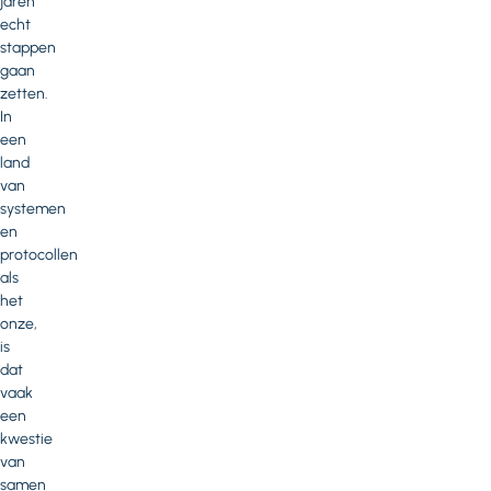
jaren
echt
stappen
gaan
zetten.
In
een
land
van
systemen
en
protocollen
als
het
onze,
is
dat
vaak
een
kwestie
van
samen