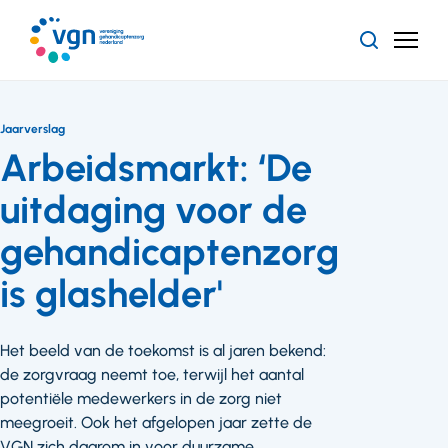
Ga
naar
Zoeken
Menu
hoofdinhoud
Vereniging
Gehandicaptenzorg
Nederland
Jaarverslag
Arbeidsmarkt: ‘De
uitdaging voor de
gehandicaptenzorg
is glashelder'
Het beeld van de toekomst is al jaren bekend:
de zorgvraag neemt toe, terwijl het aantal
potentiële medewerkers in de zorg niet
meegroeit. Ook het afgelopen jaar zette de
VGN zich daarom in voor duurzame