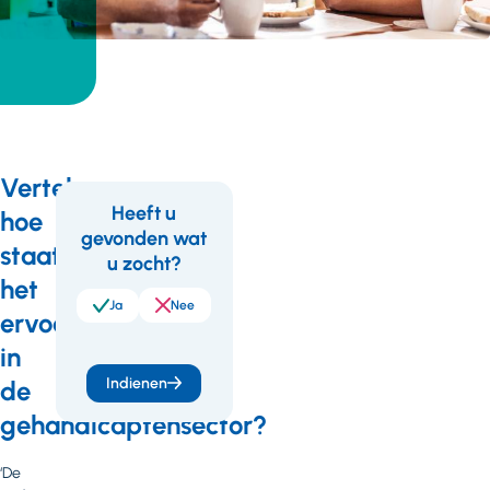
Vertel,
Links
Heeft u
Terug naar
hoe
gevonden wat
het
Feedback
staat
u zocht?
jaarverslag
het
2025
Ja
Nee
ervoor
in
Indienen
de
gehandicaptensector?
‘De