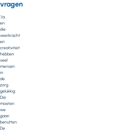
vragen
‘Ja,
en
die
veerkracht
en
creativiteit
hébben
veel
mensen
in
de
zorg
gelukkig.
Die
moeten
we
gaan
benutten.
De