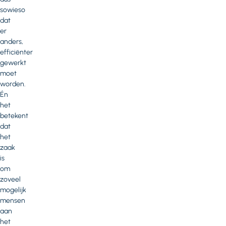
sowieso
dat
er
anders,
efficiënter
gewerkt
moet
worden.
Én
het
betekent
dat
het
zaak
is
om
zoveel
mogelijk
mensen
aan
het