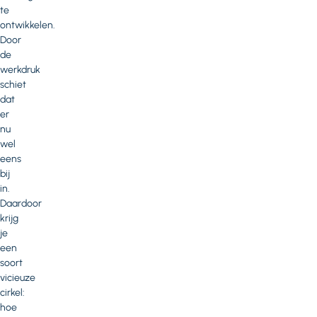
te
ontwikkelen.
Door
de
werkdruk
schiet
dat
er
nu
wel
eens
bij
in.
Daardoor
krijg
je
een
soort
vicieuze
cirkel:
hoe