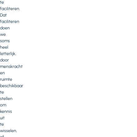
te
faciliteren.
Dat
faciliteren
doen
we
soms
heel
letterlijk,
door
menskracht
en
ruimte
beschikbaar
te
stellen
om
kennis
uit
te
wisselen,