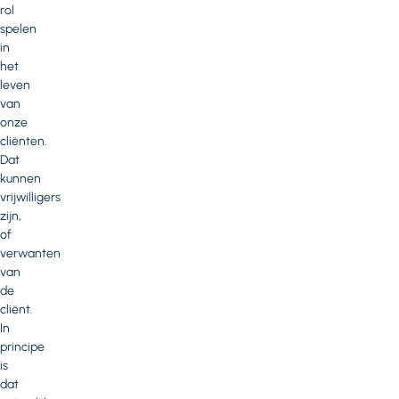
rol
spelen
in
het
leven
van
onze
cliënten.
Dat
kunnen
vrijwilligers
zijn,
of
verwanten
van
de
cliënt.
In
principe
is
dat