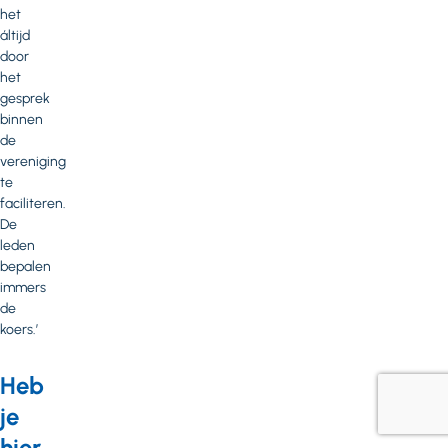
het
áltijd
door
het
gesprek
binnen
de
vereniging
te
faciliteren.
De
leden
bepalen
immers
de
koers.’
Heb
je
hier