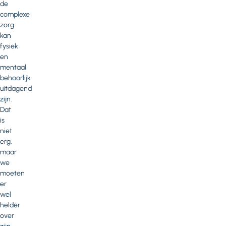
de
complexe
zorg
kan
fysiek
en
mentaal
behoorlijk
uitdagend
zijn.
Dat
is
niet
erg,
maar
we
moeten
er
wel
helder
over