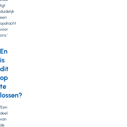
ligt
duidelijk
een
opdracht
voor
ons.’
En
is
dit
op
te
lossen?
‘Een
deel
van
de