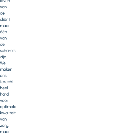
leven
van
de
cliënt
maar
één
van
de
schakels
zijn.
We
maken
ons
terecht
heel
hard
voor
optimale
kwaliteit
van
zorg,
maar