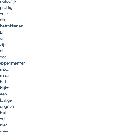
natuurlijk
prettig
voor
alle
betrokkenen.
En
er
zijn
al
veel
experimenten
mee,
maar
het
blijkt
een
lastige
opgave.
Het
valt
niet
mee