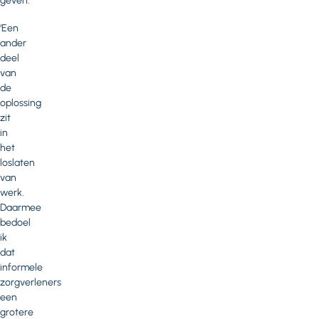
geven.’
‘Een
ander
deel
van
de
oplossing
zit
in
het
loslaten
van
werk.
Daarmee
bedoel
ik
dat
informele
zorgverleners
een
grotere