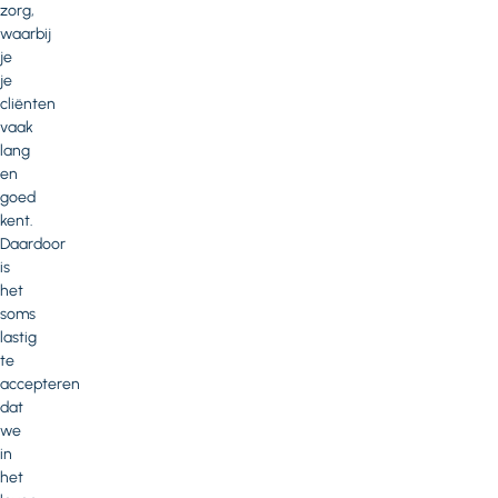
zorg,
waarbij
je
je
cliënten
vaak
lang
en
goed
kent.
Daardoor
is
het
soms
lastig
te
accepteren
dat
we
in
het