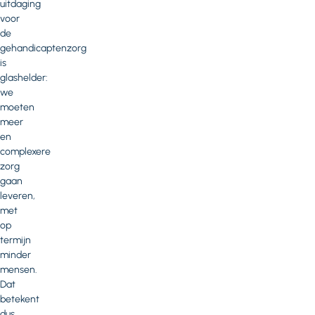
uitdaging
voor
de
gehandicaptenzorg
is
glashelder:
we
moeten
meer
en
complexere
zorg
gaan
leveren,
met
op
termijn
minder
mensen.
Dat
betekent
dus