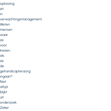
oplossing
zit
in
verwachtingsmanagement.
Weten
mensen
waar
ze
voor
kiezen,
als
ze
de
gehandicaptenzorg
ingaan?
Niet
altijd,
blijkt
uit
onderzoek.
Zeker