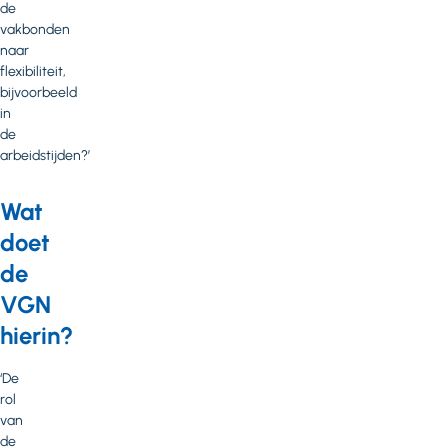
de
vakbonden
naar
flexibiliteit,
bijvoorbeeld
in
de
arbeidstijden?’
Wat
doet
de
VGN
hierin?
‘De
rol
van
de