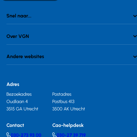
Snel naar...
Over VGN
Andere websites
Adres
Bezoekadres
Postadres
Oudlaan 4
Postbus 413
3515 GA Utrecht
3500 AK Utrecht
Contact
Cao-helpdesk
030-273 93 00
030-27 39 719
Telephonenumber
Telephonenumber