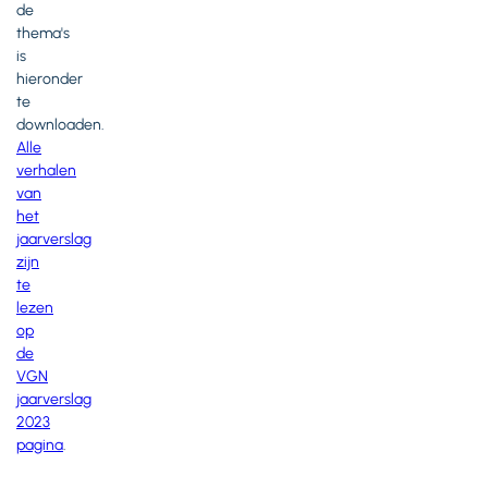
de
thema's
is
hieronder
te
downloaden.
Alle
verhalen
van
het
jaarverslag
zijn
te
lezen
op
de
VGN
jaarverslag
2023
pagina
.