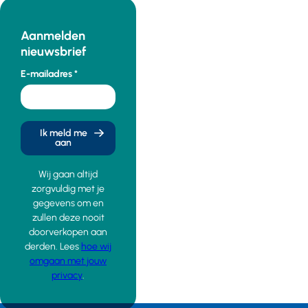
Aanmelden
nieuwsbrief
E-mailadres
Ik meld me
aan
Wij gaan altijd
zorgvuldig met je
gegevens om en
zullen deze nooit
doorverkopen aan
derden. Lees
hoe wij
omgaan met jouw
privacy
.