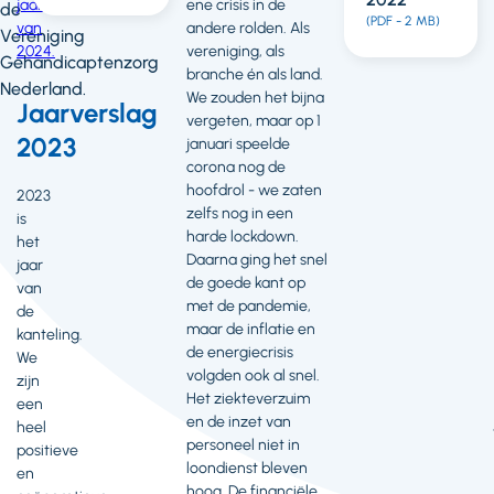
jaarverslag
ene crisis in de
de
(PDF - 2 MB)
van
andere rolden. Als
Vereniging
2024.
vereniging, als
Gehandicaptenzorg
branche én als land.
Nederland.
We zouden het bijna
Jaarverslag
vergeten, maar op 1
2023
januari speelde
corona nog de
hoofdrol - we zaten
2023
zelfs nog in een
is
harde lockdown.
het
Daarna ging het snel
jaar
de goede kant op
van
met de pandemie,
de
maar de inflatie en
kanteling.
de energiecrisis
We
volgden ook al snel.
zijn
Het ziekteverzuim
een
en de inzet van
heel
personeel niet in
positieve
loondienst bleven
en
hoog. De financiële