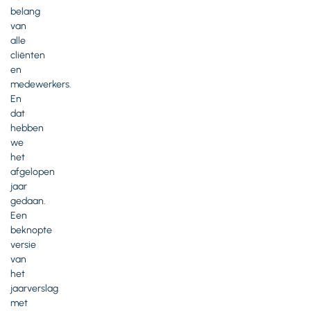
belang
van
alle
cliënten
en
medewerkers.
En
dat
hebben
we
het
afgelopen
jaar
gedaan.
Een
beknopte
versie
van
het
jaarverslag
met