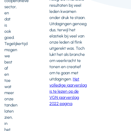
coöperatieve
resultaten bij veel
sector,
leden kwamen
en
onder druk te staan.
dat
Uitdagingen genoeg
is
dus, terwijl het
ook
elastiek bij veel van
goed.
onze leden al flink
Tegelijkertijd
uitgerekt was. Toch
mogen
lukt het als branche
we
om veerkracht te
best
tonen en creatief
af
om te gaan met
en
uitdagingen.
Het
toe
volledige jaarverslag
wat
is te lezen op de
meer
VGN jaarverslag
onze
2022 pagina
.
tanden
laten
zien,
in
het