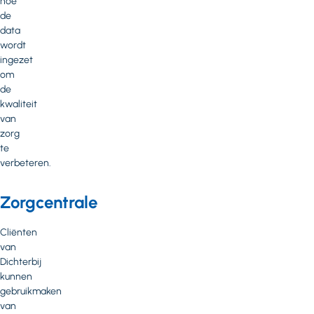
hoe
de
data
wordt
ingezet
om
de
kwaliteit
van
zorg
te
verbeteren.
Zorgcentrale
Cliënten
van
Dichterbij
kunnen
gebruikmaken
van