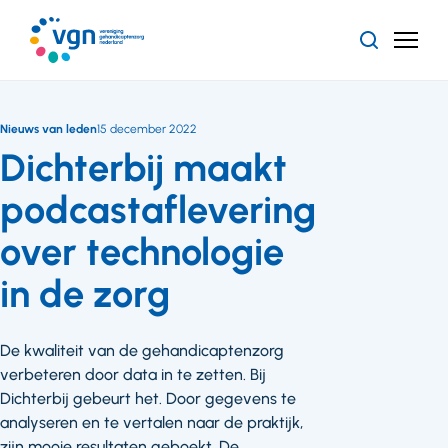
Ga
naar
Zoeken
Menu
hoofdinhoud
Vereniging
Gehandicaptenzorg
Nederland
Nieuws van leden
15 december 2022
Dichterbij maakt
podcastaflevering
over technologie
in de zorg
De kwaliteit van de gehandicaptenzorg
verbeteren door data in te zetten. Bij
Dichterbij gebeurt het. Door gegevens te
analyseren en te vertalen naar de praktijk,
zijn mooie resultaten geboekt. De