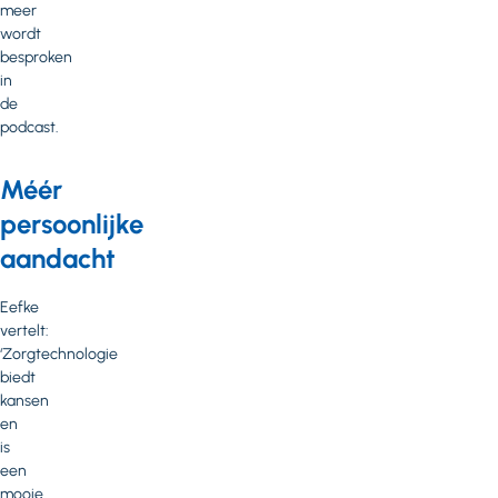
meer
wordt
besproken
in
de
podcast.
Méér
persoonlijke
aandacht
Eefke
vertelt:
‘Zorgtechnologie
biedt
kansen
en
is
een
mooie