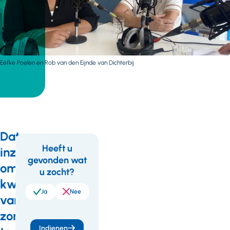
Eefke Poelen en Rob van den Eijnde van Dichterbij
Data
Heeft u
inzetten
gevonden wat
Feedback
om
u zocht?
kwaliteit
Ja
Nee
van
zorg
Indienen