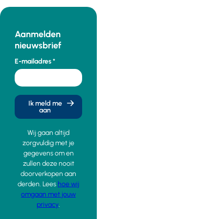
Aanmelden
nieuwsbrief
E-mailadres
Ik meld me
aan
Wij gaan altijd
zorgvuldig met je
gegevens om en
zullen deze nooit
doorverkopen aan
derden. Lees
hoe wij
omgaan met jouw
privacy
.