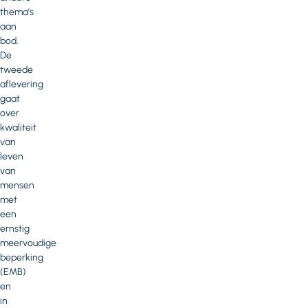
thema’s
aan
bod.
De
tweede
aflevering
gaat
over
kwaliteit
van
leven
van
mensen
met
een
ernstig
meervoudige
beperking
(EMB)
en
in