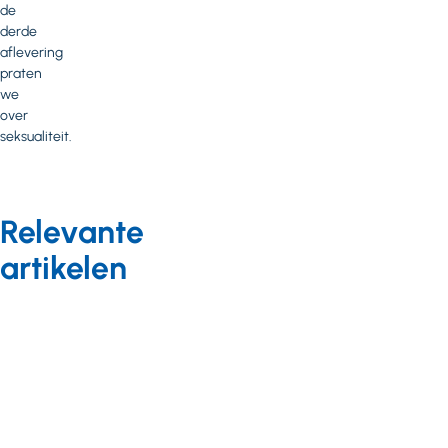
de
derde
aflevering
praten
we
over
seksualiteit.
Relevante
artikelen
Wet- en
regelgeving
Nieuws
26 oktober 2022