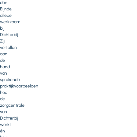
den
Eijnde,
allebei
werkzaam
bij
Dichterbij.
Zij
vertellen
aan
de
hand
van
sprekende
praktijkvoorbeelden
hoe
de
zorgcentrale
van
Dichterbij
werkt
én