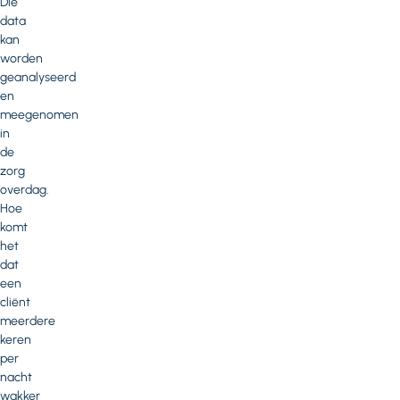
Die
data
kan
worden
geanalyseerd
en
meegenomen
in
de
zorg
overdag.
Hoe
komt
het
dat
een
cliënt
meerdere
keren
per
nacht
wakker