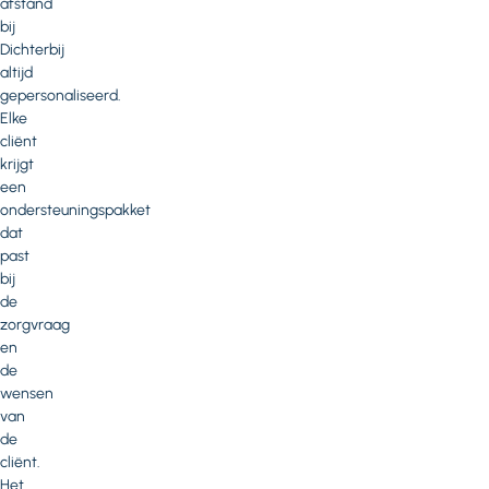
afstand
bij
Dichterbij
altijd
gepersonaliseerd.
Elke
cliënt
krijgt
een
ondersteuningspakket
dat
past
bij
de
zorgvraag
en
de
wensen
van
de
cliënt.
Het