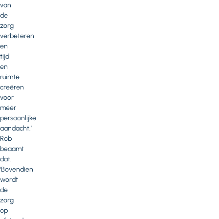
van
de
zorg
verbeteren
en
tijd
en
ruimte
creëren
voor
méér
persoonlijke
aandacht.’
Rob
beaamt
dat.
‘Bovendien
wordt
de
zorg
op