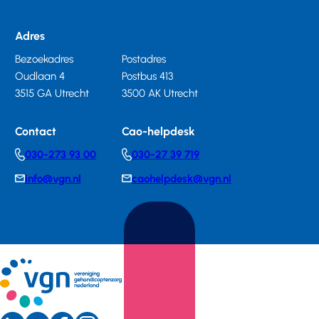
Adres
Bezoekadres
Postadres
Oudlaan 4
Postbus 413
3515 GA Utrecht
3500 AK Utrecht
Contact
Cao-helpdesk
030-273 93 00
030-27 39 719
Telephonenumber
Telephonenumber
info@vgn.nl
caohelpdesk@vgn.nl
E-
E-
mail
mail