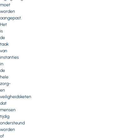
moet
worden
aangepast.
Het
is
de
taak
van
instanties
in
de
hele
zorg-
en
veiligheidsketen
dat
mensen
tijdig
ondersteund
worden
of