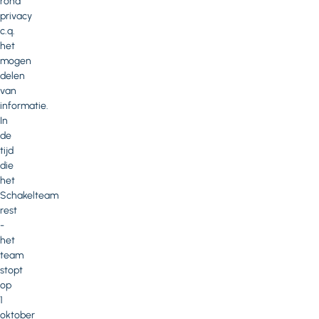
rond
privacy
c.q.
het
mogen
delen
van
informatie.
In
de
tijd
die
het
Schakelteam
rest
-
het
team
stopt
op
1
oktober