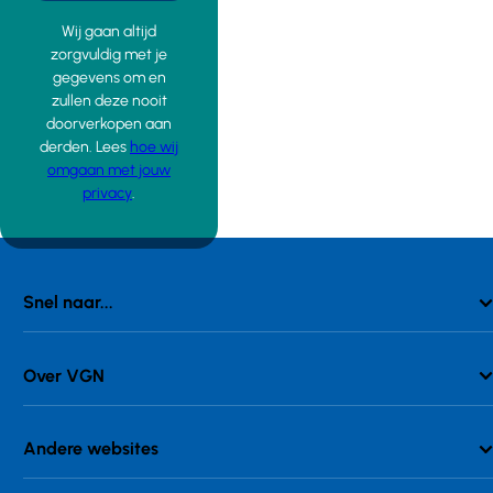
Wij gaan altijd
zorgvuldig met je
gegevens om en
zullen deze nooit
doorverkopen aan
derden. Lees
hoe wij
omgaan met jouw
privacy
.
Snel naar...
Over VGN
Andere websites