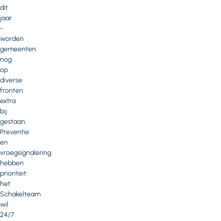
dit
jaar
-
worden
gemeenten
nog
op
diverse
fronten
extra
bij
gestaan.
Preventie
en
vroegsignalering
hebben
prioriteit:
het
Schakelteam
wil
24/7