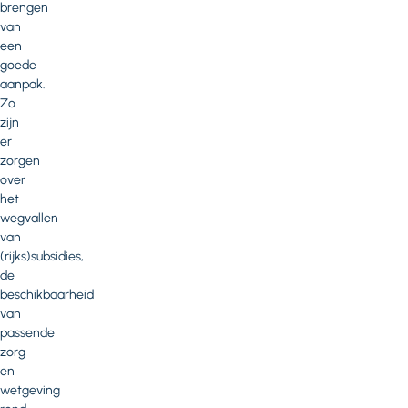
brengen
van
een
goede
aanpak.
Zo
zijn
er
zorgen
over
het
wegvallen
van
(rijks)subsidies,
de
beschikbaarheid
van
passende
zorg
en
wetgeving