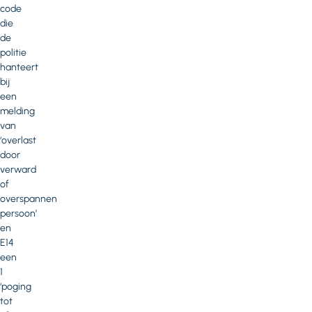
code
die
de
politie
hanteert
bij
een
melding
van
‘overlast
door
verward
of
overspannen
persoon’
en
E14
een
1
‘poging
tot