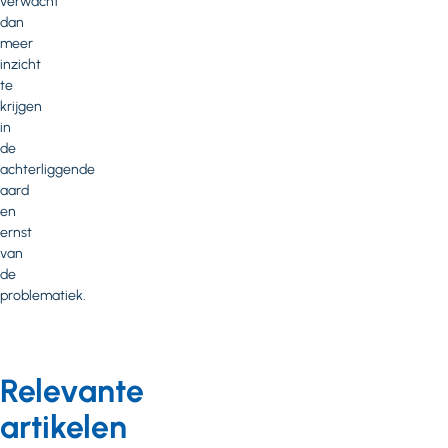
verwacht
dan
meer
inzicht
te
krijgen
in
de
achterliggende
aard
en
ernst
van
de
problematiek.
Relevante
artikelen