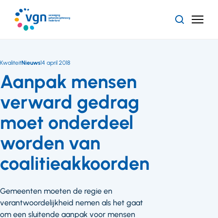
Ga
naar
Zoeken
Menu
hoofdinhoud
Vereniging
Gehandicaptenzorg
Nederland
Kwaliteit
Nieuws
14 april 2018
Aanpak mensen
verward gedrag
moet onderdeel
worden van
coalitieakkoorden
Gemeenten moeten de regie en
verantwoordelijkheid nemen als het gaat
om een sluitende aanpak voor mensen