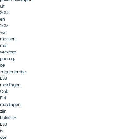
uit
2015
en
2016
van
mensen
met
verward
gedrag,
de
zogenoemde
E33
meldingen.
Ook
E14
meldingen
zijn
bekeken.
E33
is
een