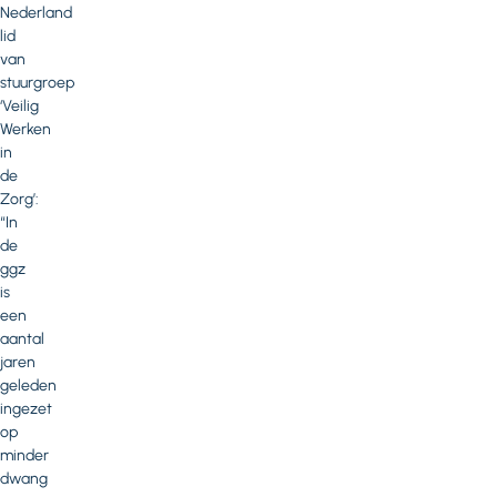
Nederland
lid
van
stuurgroep
‘Veilig
Werken
in
de
Zorg’:
“In
de
ggz
is
een
aantal
jaren
geleden
ingezet
op
minder
dwang