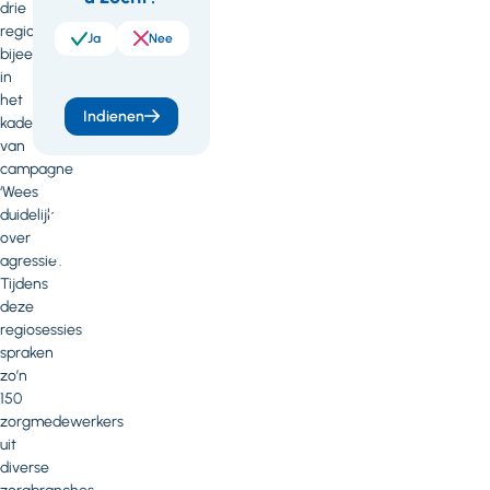
je
drie
regionale
meer
Ja
Nee
bijeenkomsten
weten
in
het
of
Indienen
kader
heb
van
campagne
je
‘Wees
vragen
duidelijk
over
of
agressie’.
opmerkingen?
Tijdens
deze
Neem
regiosessies
contact
spraken
op
zo’n
met
150
Dianne
zorgmedewerkers
van
uit
der
diverse
Veen