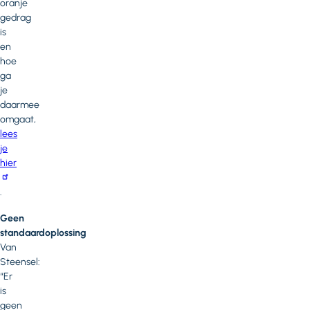
oranje
gedrag
is
en
hoe
ga
je
daarmee
omgaat,
lees
je
hier
.
Geen
standaardoplossing
Van
Steensel:
“Er
is
geen