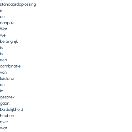
standaardoplossing
in
de
aanpak.
Wat
wel
belangrijk
is,
is
een
combinatie
van
luisteren
en
in
gesprek
gaan.
Duidelijkheid
hebben
over
wat