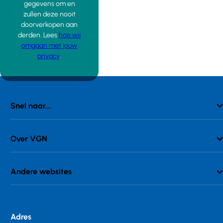
gegevens om en
zullen deze nooit
doorverkopen aan
derden. Lees
hoe wij
omgaan met jouw
privacy
.
Snel naar...
Over VGN
Andere websites
Adres