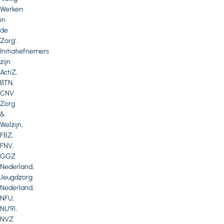
Werken
in
de
Zorg'.
Initiatiefnemers
zijn
ActiZ,
BTN,
CNV
Zorg
&
Welzijn,
FBZ,
FNV,
GGZ
Nederland,
Jeugdzorg
Nederland,
NFU,
NU'91,
NVZ