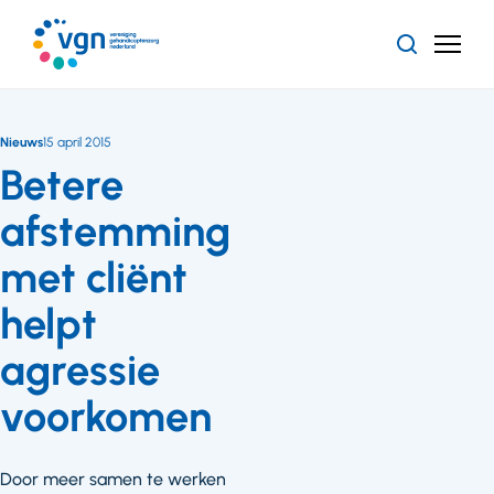
Ga
naar
Zoeken
Menu
hoofdinhoud
Vereniging
Gehandicaptenzorg
Nederland
Nieuws
15 april 2015
Betere
afstemming
met cliënt
helpt
agressie
voorkomen
Door meer samen te werken