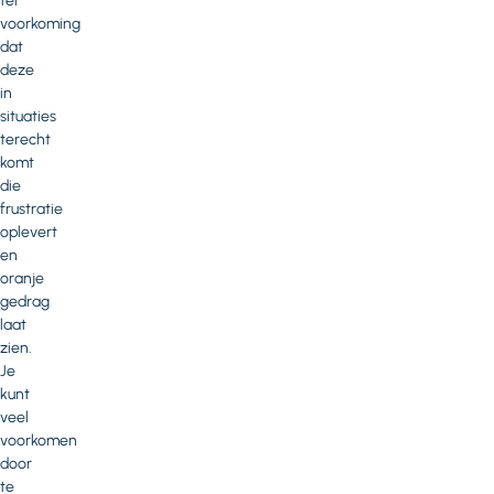
ter
voorkoming
dat
deze
in
situaties
terecht
komt
die
frustratie
oplevert
en
oranje
gedrag
laat
zien.
Je
kunt
veel
voorkomen
door
te