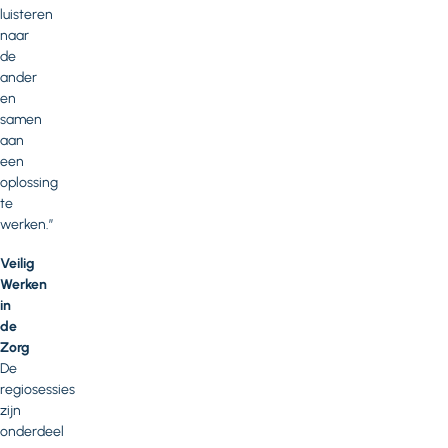
luisteren
naar
de
ander
en
samen
aan
een
oplossing
te
werken.”
Veilig
Werken
in
de
Zorg
De
regiosessies
zijn
onderdeel