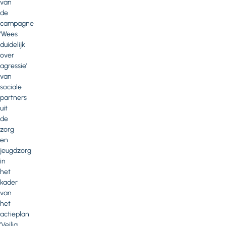
van
de
campagne
‘Wees
duidelijk
over
agressie'
van
sociale
partners
uit
de
zorg
en
jeugdzorg
in
het
kader
van
het
actieplan
'Veilig