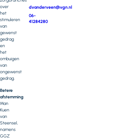
zorgbranches
over
E-
dvanderveen@vgn.nl
het
mail
Telefoonnummer
06-
stimuleren
41284280
van
gewenst
gedrag
en
het
ombuigen
van
ongewenst
gedrag.
Betere
afstemming
Man
Kuen
van
Steensel,
namens
GGZ