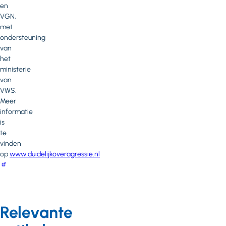
en
VGN,
met
ondersteuning
van
het
ministerie
van
VWS.
Meer
informatie
is
te
vinden
op
www.duidelijkoveragressie.nl
Relevante