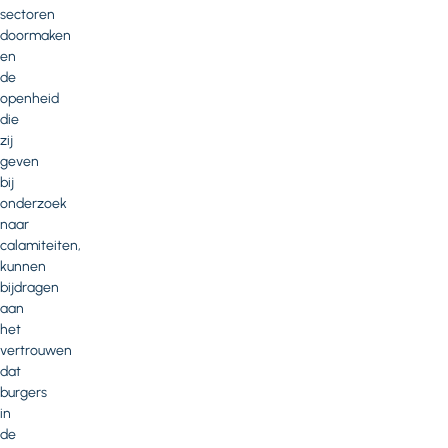
sectoren
doormaken
en
de
openheid
die
zij
geven
bij
onderzoek
naar
calamiteiten,
kunnen
bijdragen
aan
het
vertrouwen
dat
burgers
in
de