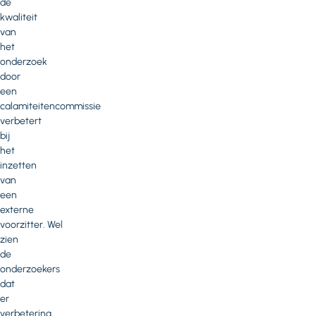
de
kwaliteit
van
het
onderzoek
door
een
calamiteitencommissie
verbetert
bij
het
inzetten
van
een
externe
voorzitter. Wel
zien
de
onderzoekers
dat
er
verbetering