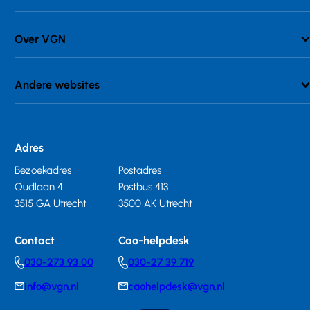
Over VGN
Andere websites
Adres
Bezoekadres
Postadres
Oudlaan 4
Postbus 413
3515 GA Utrecht
3500 AK Utrecht
Contact
Cao-helpdesk
030-273 93 00
030-27 39 719
Telephonenumber
Telephonenumber
info@vgn.nl
caohelpdesk@vgn.nl
E-
E-
mail
mail