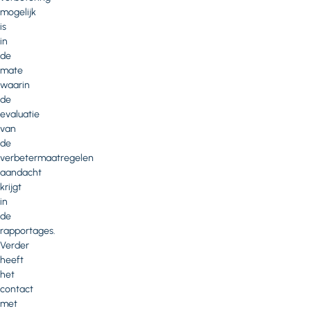
mogelijk
is
in
de
mate
waarin
de
evaluatie
van
de
verbetermaatregelen
aandacht
krijgt
in
de
rapportages.
Verder
heeft
het
contact
met