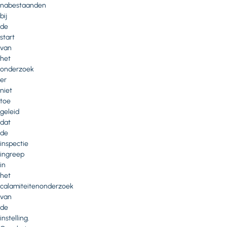
nabestaanden
bij
de
start
van
het
onderzoek
er
niet
toe
geleid
dat
de
inspectie
ingreep
in
het
calamiteitenonderzoek
van
de
instelling.