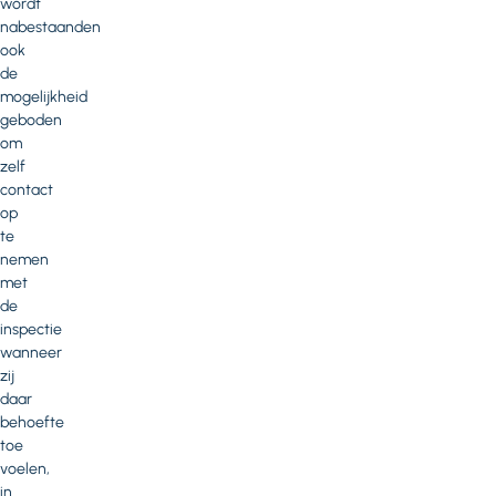
wordt
nabestaanden
ook
de
mogelijkheid
geboden
om
zelf
contact
op
te
nemen
met
de
inspectie
wanneer
zij
daar
behoefte
toe
voelen,
in