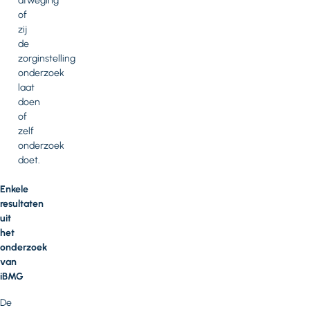
afweging
of
zij
de
zorginstelling
onderzoek
laat
doen
of
zelf
onderzoek
doet.
Enkele
resultaten
uit
het
onderzoek
van
iBMG
De