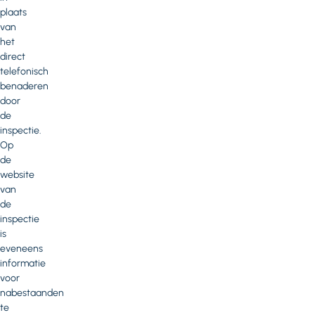
plaats
van
het
direct
telefonisch
benaderen
door
de
inspectie.
Op
de
website
van
de
inspectie
is
eveneens
informatie
voor
nabestaanden
te