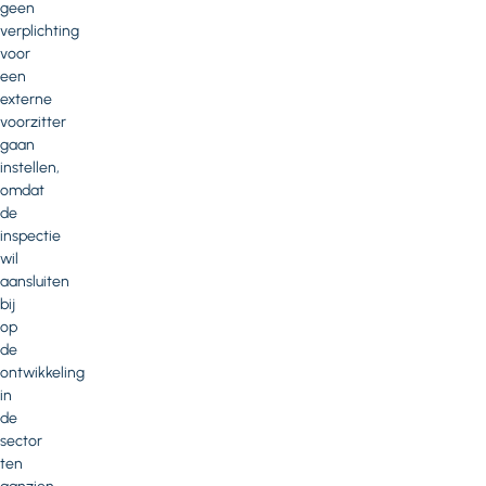
geen
verplichting
voor
een
externe
voorzitter
gaan
instellen,
omdat
de
inspectie
wil
aansluiten
bij
op
de
ontwikkeling
in
de
sector
ten