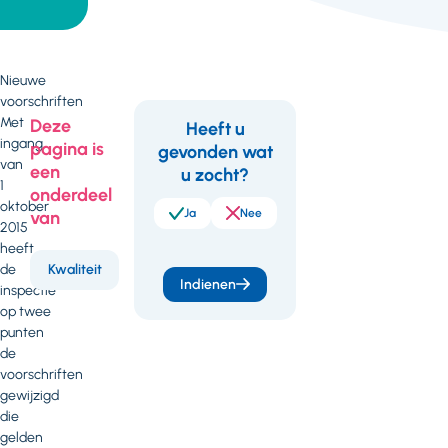
Nieuwe
voorschriften
Met
Deze
Heeft u
ingang
pagina is
gevonden wat
Feedback
van
een
u zocht?
1
Kwaliteit
11 juni 2019
onderdeel
oktober
Ja
Nee
van
2015
Onderzoeksrapport
heeft
iBMG Evaluatie
de
Kwaliteit
beleidswijziging
Indienen
inspectie
calamiteitentoezicht
op twee
(PDF - 269 kB)
punten
de
voorschriften
gewijzigd
die
gelden