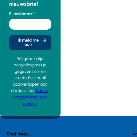
nieuwsbrief
E-mailadres
Ik meld me
aan
Wij gaan altijd
zorgvuldig met je
gegevens om en
zullen deze nooit
doorverkopen aan
derden. Lees
hoe wij
omgaan met jouw
privacy
.
Snel naar...