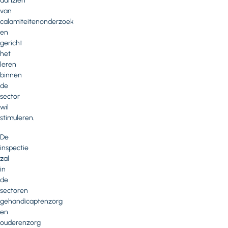
aanzien
van
calamiteitenonderzoek
en
gericht
het
leren
binnen
de
sector
wil
stimuleren.
De
inspectie
zal
in
de
sectoren
gehandicaptenzorg
en
ouderenzorg