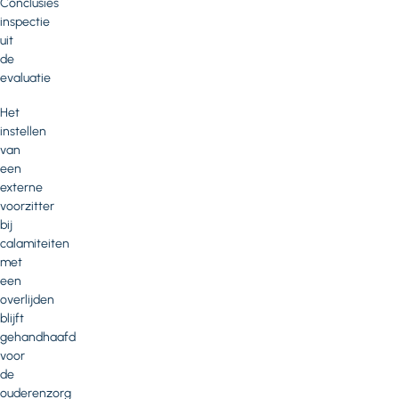
Conclusies
inspectie
uit
de
evaluatie
Het
instellen
van
een
externe
voorzitter
bij
calamiteiten
met
een
overlijden
blijft
gehandhaafd
voor
de
ouderenzorg