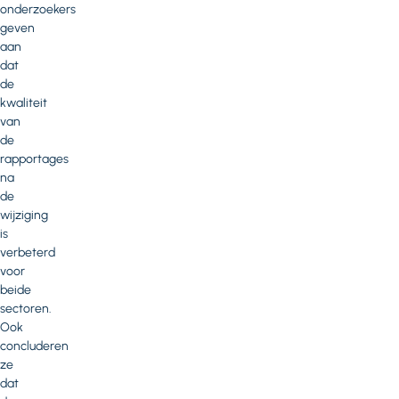
onderzoekers
geven
aan
dat
de
kwaliteit
van
de
rapportages
na
de
wijziging
is
verbeterd
voor
beide
sectoren.
Ook
concluderen
ze
dat