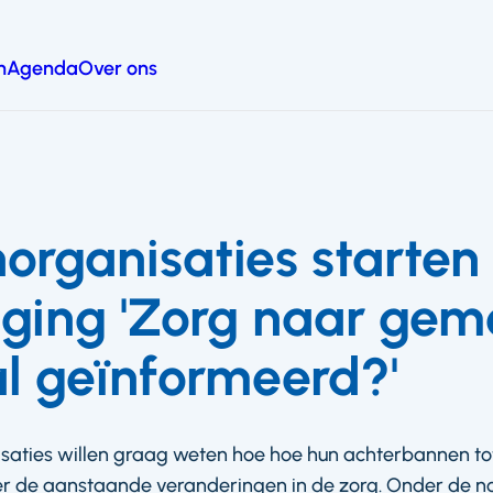
n
Agenda
Over ons
norganisaties starten
ging 'Zorg naar gem
al geïnformeerd?'
saties willen graag weten hoe hoe hun achterbannen tot
er de aanstaande veranderingen in de zorg. Onder de n