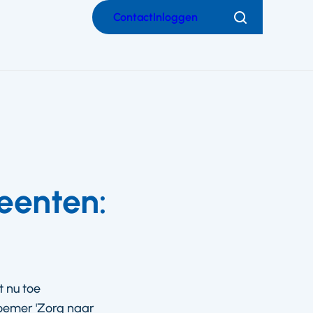
Contact
Inloggen
Zoeken
eenten:
 nu toe
oemer 'Zorg naar