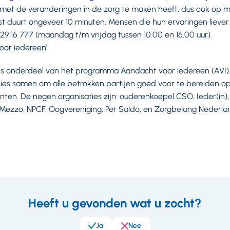
 met de veranderingen in de zorg te maken heeft, dus ook op m
jst duurt ongeveer 10 minuten. Mensen die hun ervaringen liever
9 16 777 (maandag t/m vrijdag tussen 10.00 en 16.00 uur).
or iedereen’
g is onderdeel van het programma Aandacht voor iedereen (AVI)
ies samen om alle betrokken partijen goed voor te bereiden o
en. De negen organisaties zijn: ouderenkoepel CSO, Ieder(in)
 Mezzo, NPCF, Oogvereniging, Per Saldo, en Zorgbelang Nederla
Heeft u gevonden wat u zocht?
eedback
Ja
Nee