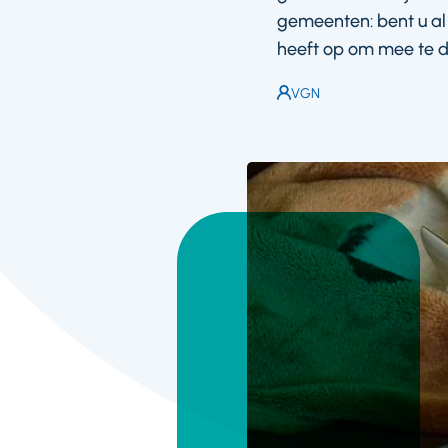
gemeenten: bent u al
heeft op om mee te d
Auteur:
VGN