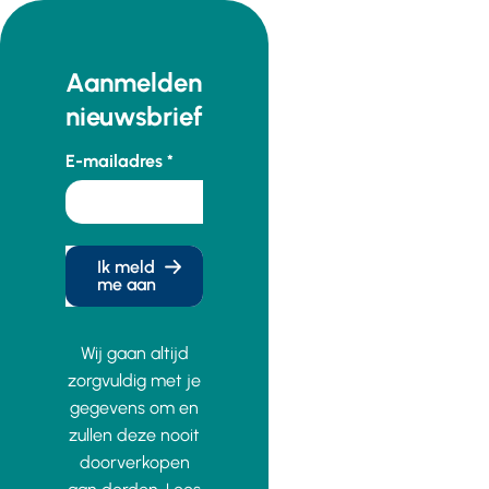
Aanmelden
nieuwsbrief
E-mailadres
Ik meld
me aan
Wij gaan altijd
zorgvuldig met je
gegevens om en
zullen deze nooit
doorverkopen