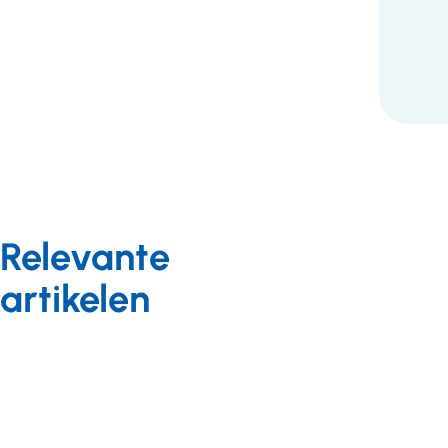
Relevante
artikelen
Nieuws
12 november 2014
Cliëntenorganisaties