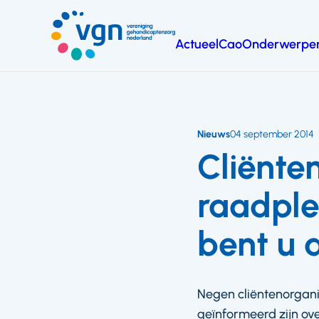
Ga
naar
Actueel
Cao
Onderwerpe
hoofdinhoud
Vereniging
Gehandicaptenzorg
Nederland
Nieuws
04 september 2014
Cliënte
raadple
bent u 
Negen cliëntenorgani
geïnformeerd zijn ov