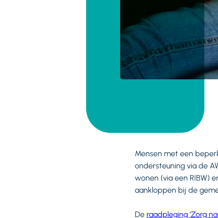
Mensen met een beperki
ondersteuning via de A
wonen (via een RIBW) e
aankloppen bij de gem
De
raadpleging 'Zorg n