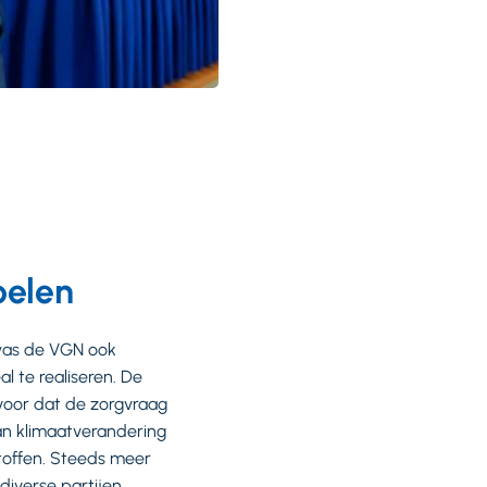
oelen
 was de VGN ook
 te realiseren. De
rvoor dat de zorgvraag
aan klimaatverandering
stoffen. Steeds meer
iverse partijen