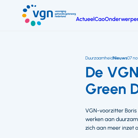
Ga
naar
Actueel
Cao
Onderwerpe
hoofdinhoud
Vereniging
Gehandicaptenzorg
Nederland
Duurzaamheid
Nieuws
07 n
De VGN
Green D
VGN-voorzitter Bori
werken aan duurzame 
zich aan meer inzet 