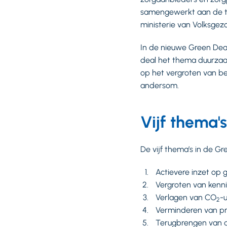
samengewerkt aan de to
ministerie van Volksgez
In de nieuwe Green Deal
deal het thema duurzaa
op het vergroten van be
andersom.
Vijf thema's
De vijf thema’s in de Gre
Actievere inzet op
Vergroten van kenn
Verlagen van CO
-u
2
Verminderen van pri
Terugbrengen van d