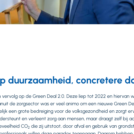
op duurzaamheid, concretere d
n vervolg op de Green Deal 2.0. Deze liep tot 2022 en hiervan
uit de zorgsector was er veel animo om een nieuwe Green Deal
elijk een grote bedreiging voor de volksgezondheid en zorgt e
ndersteunt en verleent zorg aan mensen, maar draagt zelf bij 
eveelheid CO
die zij uitstoot, door afval en gebruik van grond
2
professionals willen deze paradox tegengaan. Daarom hebben d