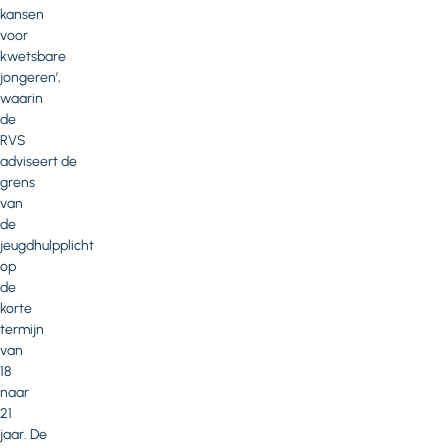
kansen
voor
kwetsbare
jongeren’,
waarin
de
RVS
adviseert de
grens
van
de
jeugdhulpplicht
op
de
korte
termijn
van
18
naar
21
jaar. De