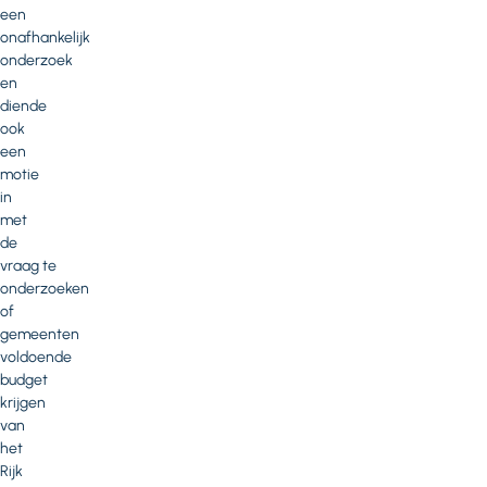
een
onafhankelijk
onderzoek
en
diende
ook
een
motie
in
met
de
vraag te
onderzoeken
of
gemeenten
voldoende
budget
krijgen
van
het
Rijk