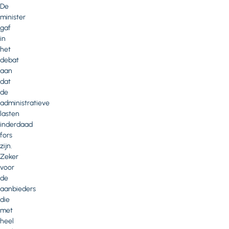
De
minister
gaf
in
het
debat
aan
dat
de
administratieve
lasten
inderdaad
fors
zijn.
Zeker
voor
de
aanbieders
die
met
heel