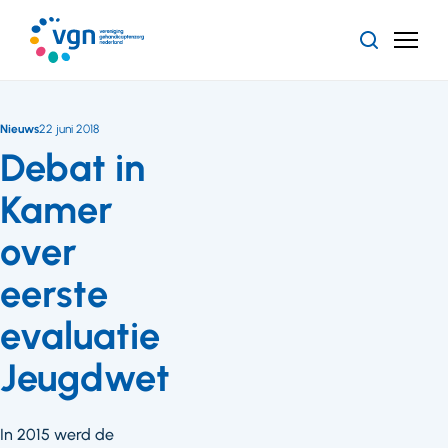
Ga
naar
Zoeken
Menu
hoofdinhoud
Vereniging
Gehandicaptenzorg
Nederland
Nieuws
22 juni 2018
Debat in
Kamer
over
eerste
evaluatie
Jeugdwet
In 2015 werd de