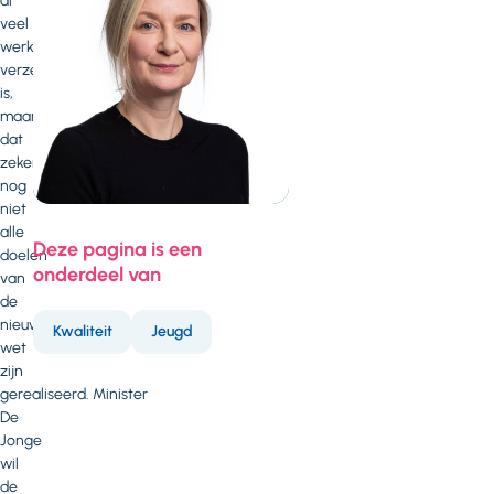
al
veel
werk
verzet
is,
maar
dat
zeker
nog
niet
alle
Deze pagina is een
doelen
onderdeel van
van
de
nieuwe
Kwaliteit
Jeugd
wet
zijn
gerealiseerd. Minister
De
Jonge
wil
de