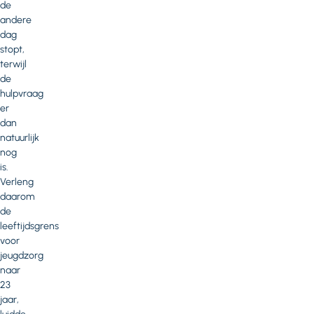
de
andere
dag
stopt,
terwijl
de
hulpvraag
er
dan
natuurlijk
nog
is.
Verleng
daarom
de
leeftijdsgrens
voor
jeugdzorg
naar
23
jaar,