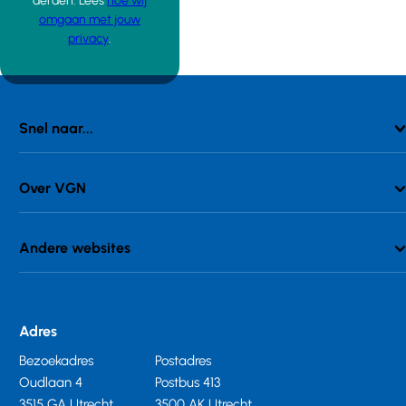
derden. Lees
hoe wij
omgaan met jouw
privacy
.
Snel naar...
Over VGN
Andere websites
Adres
Bezoekadres
Postadres
Oudlaan 4
Postbus 413
3515 GA Utrecht
3500 AK Utrecht