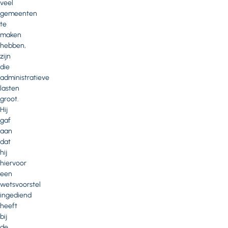
veel
gemeenten
te
maken
hebben,
zijn
die
administratieve
lasten
groot.
Hij
gaf
aan
dat
hij
hiervoor
een
wetsvoorstel
ingediend
heeft
bij
de