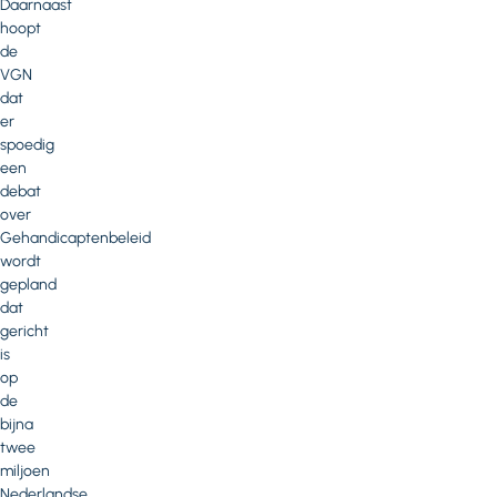
Daarnaast
hoopt
de
VGN
dat
er
spoedig
een
debat
over
Gehandicaptenbeleid
wordt
gepland
dat
gericht
is
op
de
bijna
twee
miljoen
Nederlandse