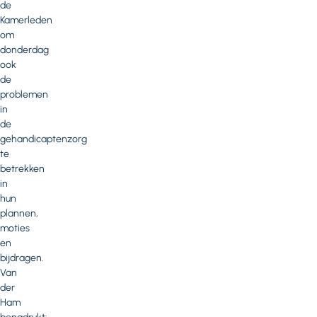
de
Kamerleden
om
donderdag
ook
de
problemen
in
de
gehandicaptenzorg
te
betrekken
in
hun
plannen,
moties
en
bijdragen.
Van
der
Ham