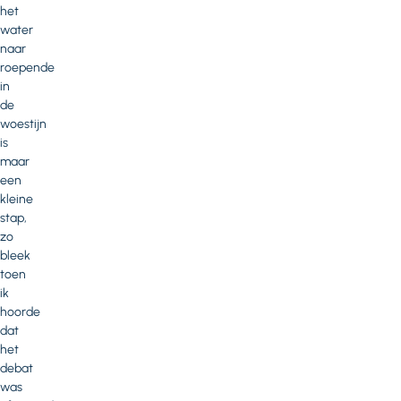
het
water
naar
roepende
in
de
woestijn
is
maar
een
kleine
stap,
zo
bleek
toen
ik
hoorde
dat
het
debat
was