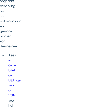
ongeacht
beperking,
op
een
betekenisvolle
en
gewone
manier
kan
deelnemen.
Lees
in
deze
brief
de
bijdrage
van
de
VGN
voor
het