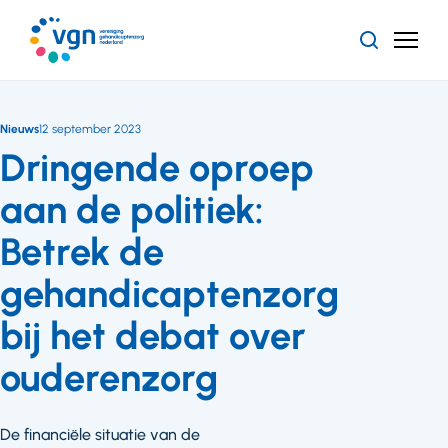
Ga
naar
Zoeken
Menu
hoofdinhoud
Vereniging
Gehandicaptenzorg
Nederland
Nieuws
12 september 2023
Dringende oproep
aan de politiek:
Betrek de
gehandicaptenzorg
bij het debat over
ouderenzorg
De financiële situatie van de