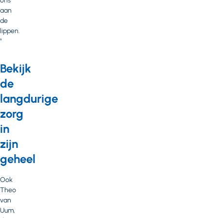
ons
aan
de
lippen.
"
Bekijk
de
langdurige
zorg
in
zijn
geheel
Ook
Theo
van
Uum,