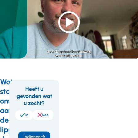
Water
Heeft u
staat
gevonden wat
Feedback
Wil
ons
u zocht?
je
aan
meer
Ja
Nee
de
weten
lippen,
of
Indienen