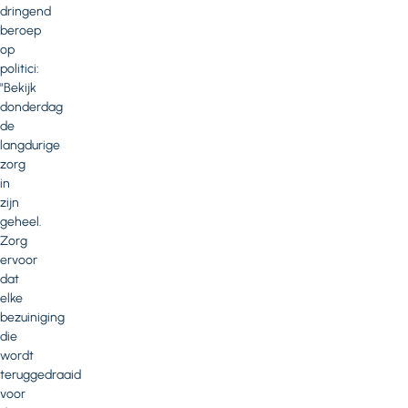
dringend
beroep
op
politici:
"Bekijk
donderdag
de
langdurige
zorg
in
zijn
geheel.
Zorg
ervoor
dat
elke
bezuiniging
die
wordt
teruggedraaid
voor