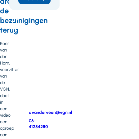
draai
heb
de
je
bezuinigingen
vragen
terug
of
Boris
opmerkingen?
van
Neem
der
contact
Ham,
op
voorzitter
met
van
Dianne
de
van
VGN,
der
doet
Veen
in
een
E-
dvanderveen@vgn.nl
video
mail
Telefoonnummer
06-
een
41284280
oproep
aan