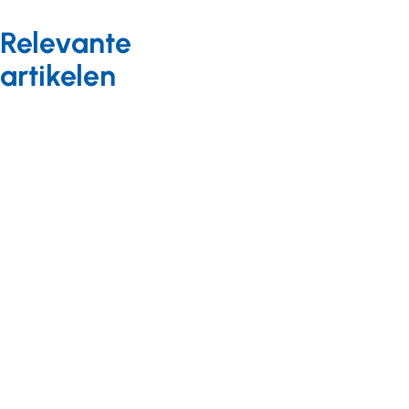
Relevante
artikelen
Bekostiging
Blog
07 september 2023
Theo van Uum
vraagt Den Haag:
roep alle hens aan
dek voor de
gehandicaptenzorg