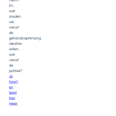
hierin?
En,
wat
zouden
we
vanuit
de
gehandicaptenzorg
idealiter
willen,
ook
vanuit
de
politiek?
Je
hoort
en
leest
hier
meer
.