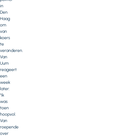
in
Den
Haag
om
van
koers
te
veranderen.
Van
Uum
reageert
een
week
later:
"Ik
was
toen
hoopvol.
Van
roepende
over