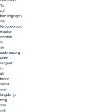
benadrukt:
"Er
zijn
bezuinigingen
die
teruggedraaid
moeten
worden
in
de
ouderenzorg.
Maar
vergeet
in
dit
brede
debat
over
langdurige
zorg
dan
ook