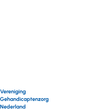
Soffer en
Van der
Ham in
podcast:
'De
politiek
doet veel
te weinig
voor
mensen
met een
beperking'
Vereniging
Gehandicaptenzorg
Nederland