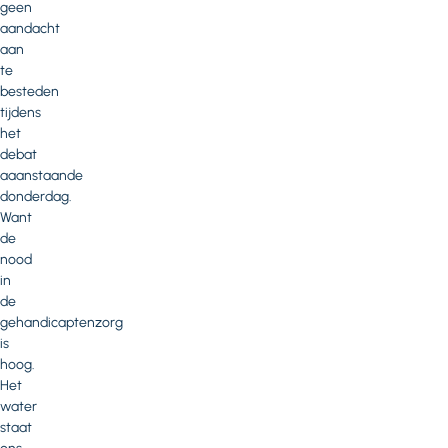
geen
aandacht
aan
te
besteden
tijdens
het
debat
aaanstaande
donderdag.
Want
de
nood
in
de
gehandicaptenzorg
is
hoog.
Het
water
staat