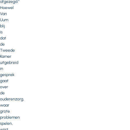
afgezegd."
Hoewel
Van
Uum
blij
is
dat
de
Tweede
Kamer
uitgebreid
in
gesprek
gaat
over
de
ouderenzorg,
waar
grote
problemen
spelen,
wijst