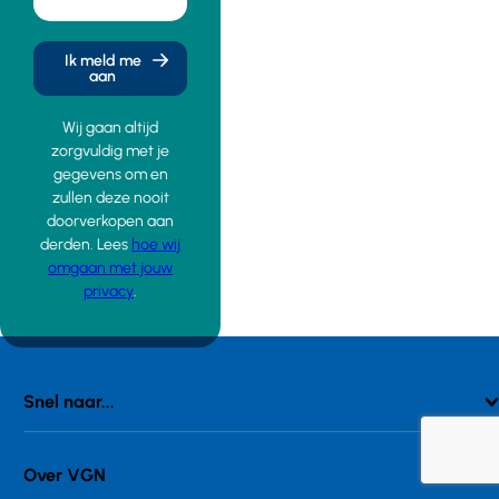
Ik meld me
aan
Wij gaan altijd
zorgvuldig met je
gegevens om en
zullen deze nooit
doorverkopen aan
derden. Lees
hoe wij
omgaan met jouw
privacy
.
Snel naar...
Over VGN