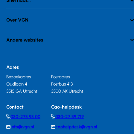
Snel naar...
Over VGN
Andere websites
Adres
Bezoekadres
Postadres
Oudlaan 4
Postbus 413
3515 GA Utrecht
3500 AK Utrecht
Contact
Cao-helpdesk
030-273 93 00
030-27 39 719
Telephonenumber
Telephonenumber
info@vgn.nl
caohelpdesk@vgn.nl
E-
E-