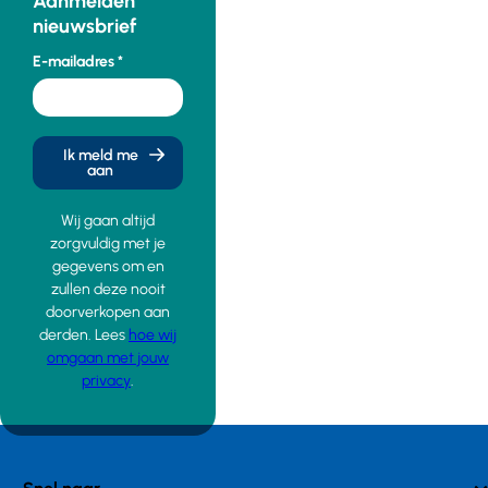
Aanmelden
nieuwsbrief
E-mailadres
Ik meld me
aan
Wij gaan altijd
zorgvuldig met je
gegevens om en
zullen deze nooit
doorverkopen aan
derden. Lees
hoe wij
omgaan met jouw
privacy
.