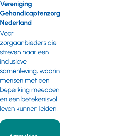
Vereniging
Verstandelijke
Beperking. De
Gehandicaptenzorg
leergang voldoet
Nederland
aan de normen
die in de
Voor
gehandicaptenzorg
zorgaanbieders die
aan bij- en
nascholingstrajecten
streven naar een
worden gesteld.
inclusieve
samenleving, waarin
mensen met een
beperking meedoen
en een betekenisvol
leven kunnen leiden.