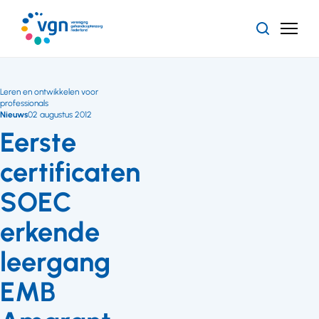
Ga
naar
Zoeken
Menu
hoofdinhoud
Vereniging
Gehandicaptenzorg
Nederland
Leren en ontwikkelen voor
professionals
Nieuws
02 augustus 2012
Eerste
certificaten
SOEC
erkende
leergang
EMB