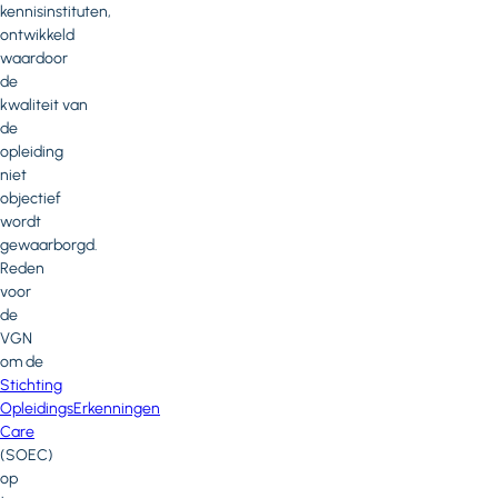
kennisinstituten,
ontwikkeld
waardoor
de
kwaliteit van
de
opleiding
niet
objectief
wordt
gewaarborgd.
Reden
voor
de
VGN
om de
Stichting
OpleidingsErkenningen
Care
(SOEC)
op