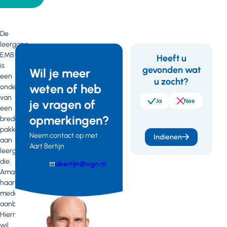
De
leergang
EMB
Heeft u
is
gevonden wat
Feedback
Wil je meer
een
u zocht?
weten of heb
onderdeel
van
je vragen of
Ja
Nee
een
opmerkingen?
breder
pakket
Neem contact op met
Indienen
aan
Aart Bertijn
leergangen
die
E-
abertijn@vgn.nl
Amarant
mail
Telefoonnummer
haar
medewerkers
aanbiedt.
Hiermee
wil