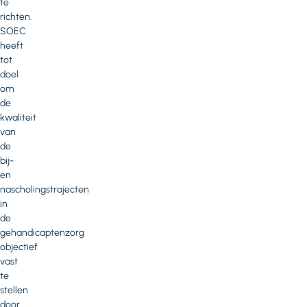
te
richten.
SOEC
heeft
tot
doel
om
de
kwaliteit
van
de
bij-
en
nascholingstrajecten
in
de
gehandicaptenzorg
objectief
vast
te
stellen
door