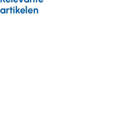
artikelen
Leren en
ontwikkelen
voor
professionals
Nieuws
01 maart
2017
Leergang
NAH van
Amarant
erkent
Leren en