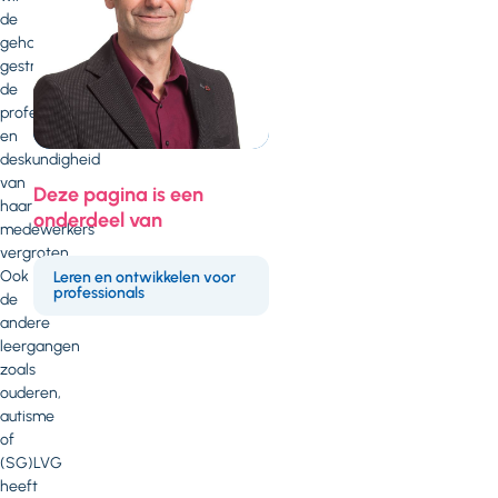
de
gehandicaptenzorginstelling
gestructureerd
de
profesionaliteit
en
deskundigheid
van
Deze pagina is een
haar
onderdeel van
medewerkers
vergroten.
Ook
Leren en ontwikkelen voor
professionals
de
andere
leergangen
zoals
ouderen,
autisme
of
(SG)LVG
heeft