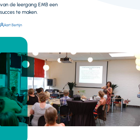
van de leergang EMB een
succes te maken.
Auteur:
Aart Bertijn