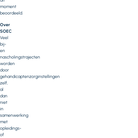
dit
moment
beoordeeld.
Over
SOEC
Veel
bij-
en
nascholingstrajecten
worden
door
gehandicaptenzorginstellingen
zelf,
al
dan
niet
in
samenwerking
met
opleidings-
of