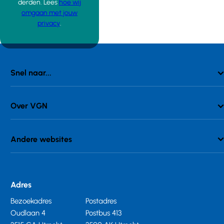
derden. Lees
hoe wij
omgaan met jouw
privacy
.
Snel naar...
Over VGN
Andere websites
Adres
Bezoekadres
Postadres
Oudlaan 4
Postbus 413