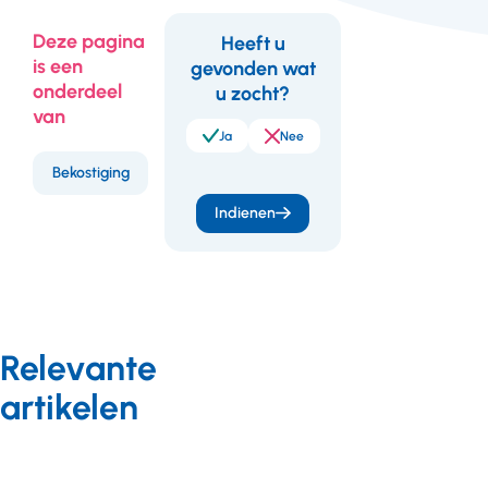
Deze pagina
Heeft u
is een
gevonden wat
Feedback
onderdeel
u zocht?
Bekostiging
van
11 juni 2019
Ja
Nee
Bouwstenen
Bekostiging
zorginkoop
Indienen
2008
(PDF - 145 kB)
Relevante
artikelen