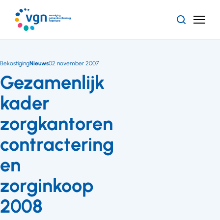
Ga
naar
Zoeken
Menu
hoofdinhoud
Vereniging
Gehandicaptenzorg
Nederland
Bekostiging
Nieuws
02 november 2007
Gezamenlijk
kader
zorgkantoren
contractering
en
zorginkoop
2008