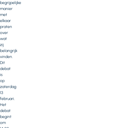
begrijpelijke
manier
met
elkaar
praten
over
wat
zij
belangrijk
vinden.
Dit
debat
is
op
zaterdag
13
februari.
Het
debat
begint
om