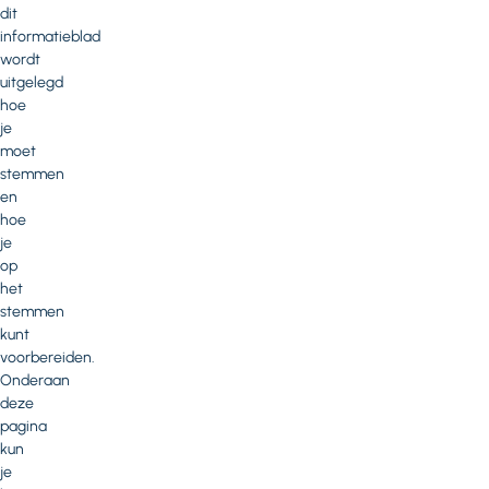
dit
informatieblad
wordt
uitgelegd
hoe
je
moet
stemmen
en
hoe
je
op
het
stemmen
kunt
voorbereiden.
Onderaan
deze
pagina
kun
je