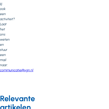
jij
ook
een
activiteit?
Laat
het
ons
weten
en
stuur
een
mail
naar:
communicatie@vgn.nl
Relevante
artikelen