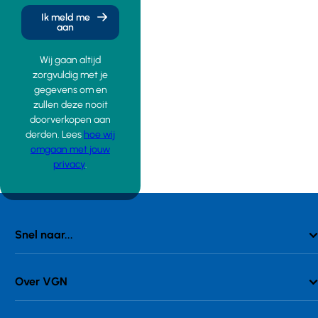
Ik meld me
aan
Wij gaan altijd
zorgvuldig met je
gegevens om en
zullen deze nooit
doorverkopen aan
derden. Lees
hoe wij
omgaan met jouw
privacy
.
Snel naar...
Over VGN