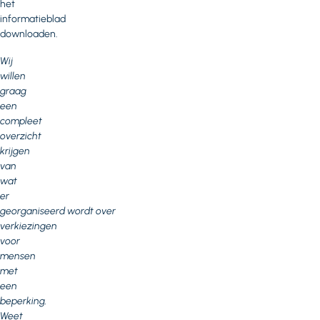
het
informatieblad
downloaden.
Wij
willen
graag
een
compleet
overzicht
krijgen
van
wat
er
georganiseerd wordt over
verkiezingen
voor
mensen
met
een
beperking.
Weet