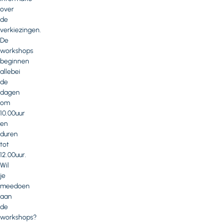
over
de
verkiezingen.
De
workshops
beginnen
allebei
de
dagen
om
10.00uur
en
duren
tot
12.00uur.
Wil
je
meedoen
aan
de
workshops?