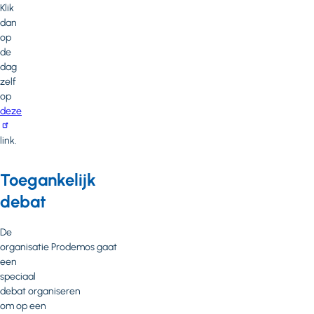
Klik
dan
op
de
dag
zelf
op
deze
link.
Toegankelijk
debat
De
organisatie Prodemos gaat
een
speciaal
debat organiseren
om op een