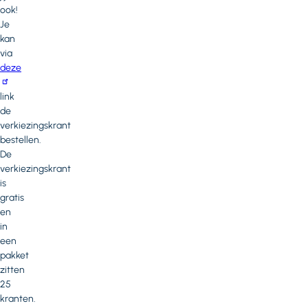
ook!
Je
kan
via
deze
link
de
verkiezingskrant
bestellen.
De
verkiezingskrant
is
gratis
en
in
een
pakket
zitten
25
kranten.