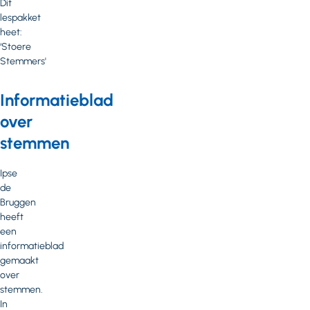
Dit
lespakket
heet:
‘Stoere
Stemmers'
Informatieblad
over
stemmen
Ipse
de
Bruggen
heeft
een
informatieblad
gemaakt
over
stemmen.
In