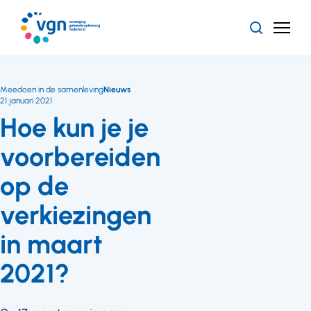
Ga
naar
Zoeken
Menu
hoofdinhoud
Vereniging
Gehandicaptenzorg
Nederland
Meedoen in de samenleving
Nieuws
21 januari 2021
Hoe kun je je
voorbereiden
op de
verkiezingen
in maart
2021?