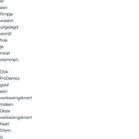
er
een
filmpje
waarin
uitgelegd
wordt
hoe
je
moet
stemmen.
Ook
ProDemos
gaat
een
verkiezingskrant
maken.
Deze
verkiezingskrant
heet:
Stem
jij