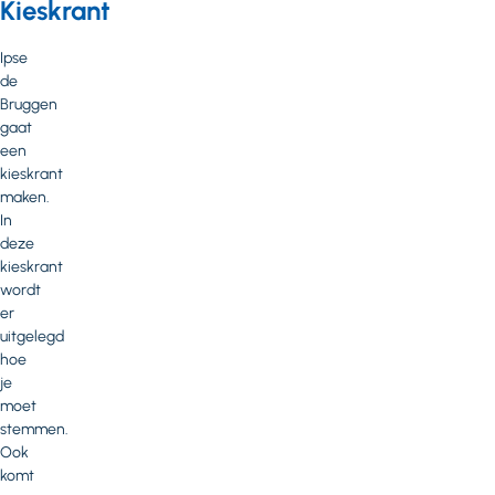
Kieskrant
Ipse
de
Bruggen
gaat
een
kieskrant
maken.
In
deze
kieskrant
wordt
er
uitgelegd
hoe
je
moet
stemmen.
Ook
komt