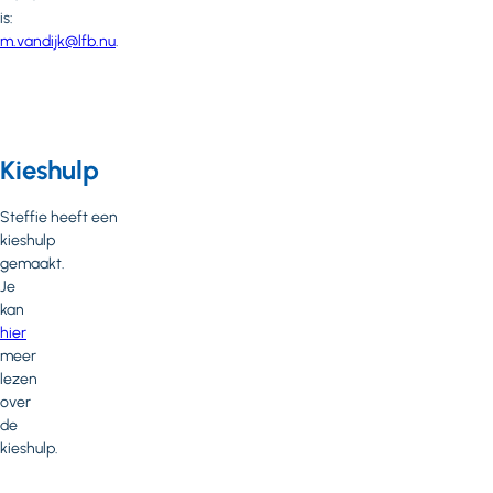
is:
m.vandijk@lfb.nu
.
Kieshulp
Steffie heeft een
kieshulp
gemaakt.
Je
kan
hier
meer
lezen
over
de
kieshulp.