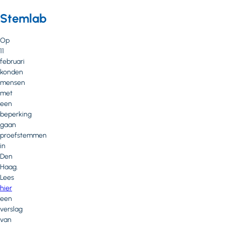
Stemlab
Op
11
februari
konden
mensen
met
een
beperking
gaan
proefstemmen
in
Den
Haag.
Lees
hier
een
verslag
van