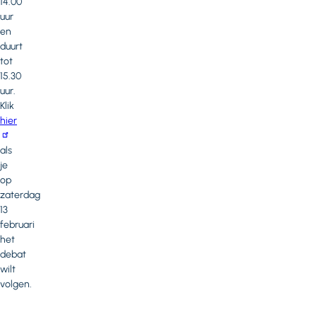
14.00
uur
en
duurt
tot
15.30
uur.
Klik
hier
als
je
op
zaterdag
13
februari
het
debat
wilt
volgen.