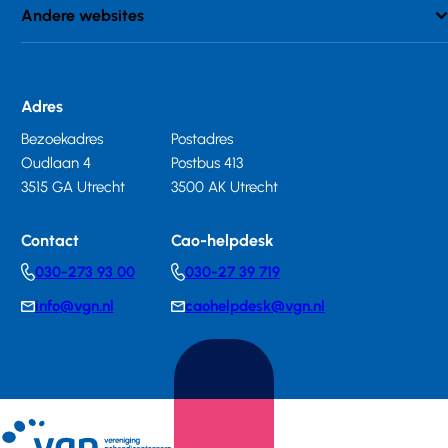
Andere websites
Adres
Bezoekadres
Postadres
Oudlaan 4
Postbus 413
3515 GA Utrecht
3500 AK Utrecht
Contact
Cao-helpdesk
030-273 93 00
030-27 39 719
Telephonenumber
Telephonenumber
info@vgn.nl
caohelpdesk@vgn.nl
E-
E-
mail
mail