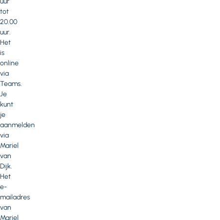
uur
tot
20.00
uur.
Het
is
online
via
Teams.
Je
kunt
je
aanmelden
via
Mariel
van
Dijk.
Het
e-
mailadres
van
Mariel