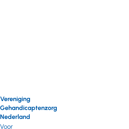
Nieuws
30 september 2021
Zorgen en
zwaaien:
naasten van
mensen met
een
verstandelijke
beperking in
coronatijd
Vereniging
Gehandicaptenzorg
Nederland
Voor