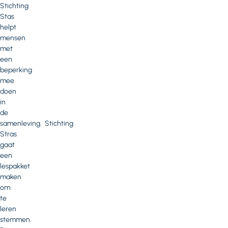
Stichting
Stas
helpt
mensen
met
een
beperking
mee
doen
in
de
samenleving. Stichting
Stras
gaat
een
lespakket
maken
om
te
leren
stemmen.