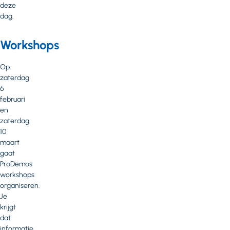
deze
dag.
Workshops
Op
zaterdag
6
februari
en
zaterdag
10
maart
gaat
ProDemos
workshops
organiseren.
Je
krijgt
dat
informatie