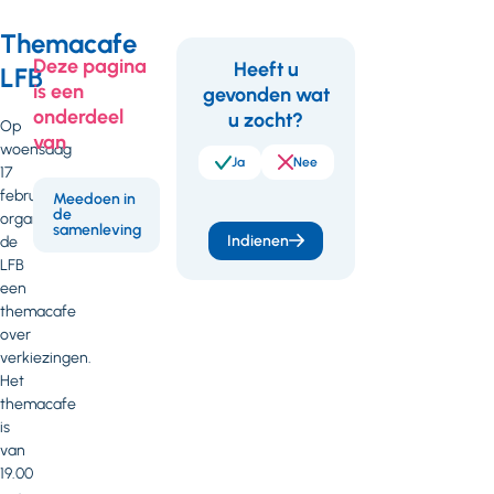
Themacafe
Deze pagina
Heeft u
LFB
is een
gevonden wat
Feedback
onderdeel
u zocht?
Op
Meedoen in
van
woensdag
de
Ja
Nee
17
samenleving
16 februari
februari
Meedoen in
2021
de
organiseert
samenleving
Indienen
de
infoblad
LFB
stemmen
een
cliënten
themacafe
digitale
over
versie
verkiezingen.
(PDF - 3 MB)
Het
themacafe
is
van
19.00