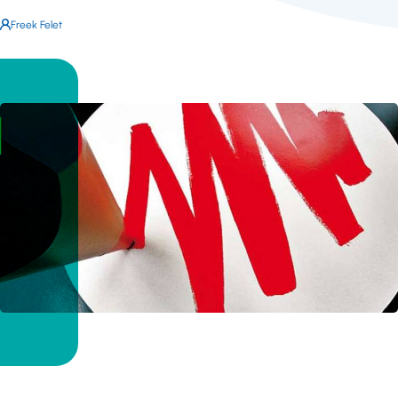
Auteur:
Freek Felet