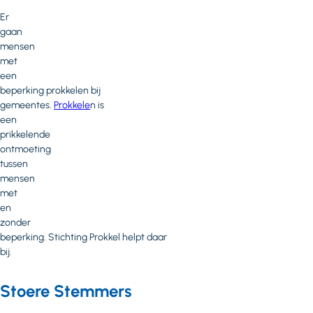
Er
gaan
mensen
met
een
beperking prokkelen bij
gemeentes.
Prokkele
n is
een
prikkelende
ontmoeting
tussen
mensen
met
en
zonder
beperking. Stichting Prokkel helpt daar
bij.
Stoere Stemmers