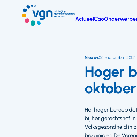
Ga
naar
Actueel
Cao
Onderwerpe
hoofdinhoud
Vereniging
Gehandicaptenzorg
Nederland
Nieuws
06 september 2012
Hoger b
oktober
Het hoger beroep dat
bij het gerechtshof i
Volksgezondheid in z
bezuinigen. De Veren