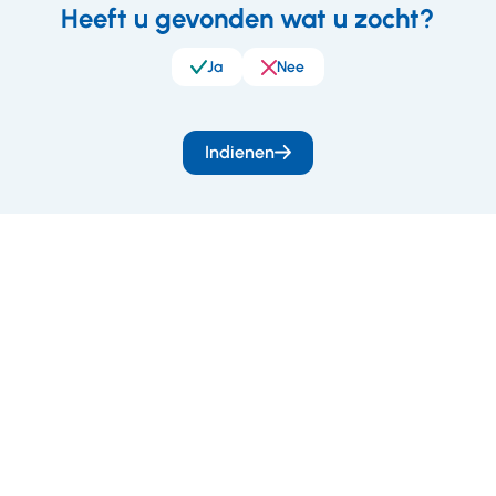
Heeft u gevonden wat u zocht?
eedback
Ja
Nee
Indienen