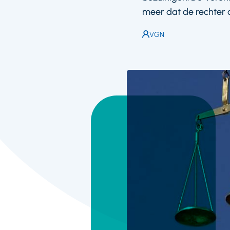
meer dat de rechter 
Auteur:
VGN