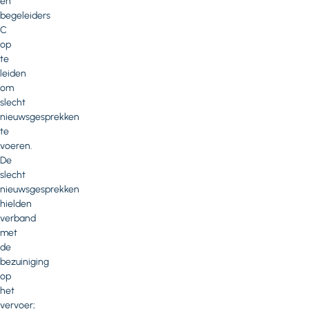
en
begeleiders
C
op
te
leiden
om
slecht
nieuwsgesprekken
te
voeren.
De
slecht
nieuwsgesprekken
hielden
verband
met
de
bezuiniging
op
het
vervoer;