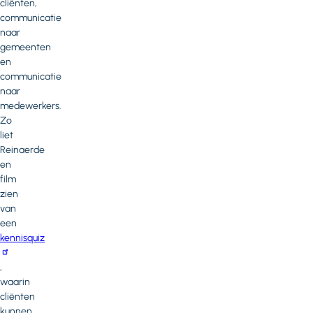
cliënten,
communicatie
naar
gemeenten
en
communicatie
naar
medewerkers.
Zo
liet
Reinaerde
en
film
zien
van
een
kennisquiz
,
waarin
cliënten
kunnen