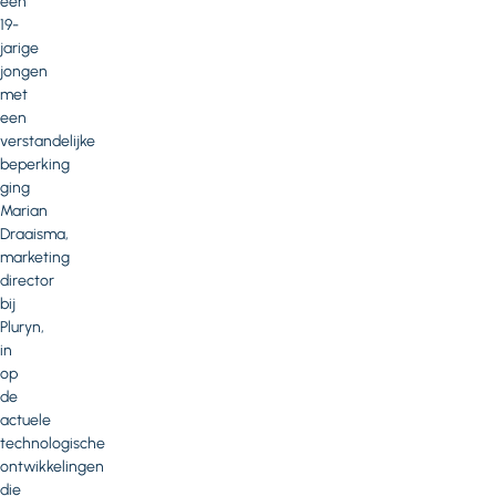
een
19-
jarige
jongen
met
een
verstandelijke
beperking
ging
Marian
Draaisma,
marketing
director
bij
Pluryn,
in
op
de
actuele
technologische
ontwikkelingen
die