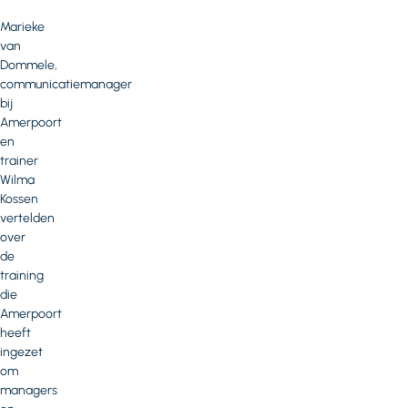
Marieke
van
Dommele,
communicatiemanager
bij
Amerpoort
en
trainer
Wilma
Kossen
vertelden
over
de
training
die
Amerpoort
heeft
ingezet
om
managers