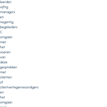
leerden
vijftig
managers
en
negentig
begeleiders
C
omgaan
met
het
voeren
van
deze
gesprekken
met
cliënten
of
cliëntvertegenwoordigers
en
het
omgaan