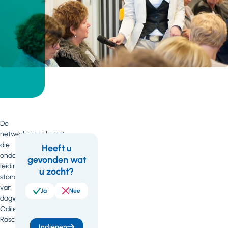
De
netwerkbijeenkomst,
die
Heeft u
onder
gevonden wat
Feedback
Wil
leiding
u zocht?
je
stond
van
meer
Ja
Nee
dagvoorzitter
weten
Odile
Rasch,
of
Indienen