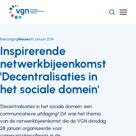
Ga
naar
Zoeken
Menu
hoofdinhoud
Vereniging
Gehandicaptenzorg
Nederland
Bekostiging
Nieuws
30 januari 2014
Inspirerende
netwerkbijeenkomst
'Decentralisaties in
het sociale domein'
'Decentralisaties in het sociale domein: een
communicatieve uitdaging!' Dit was het thema
van de netwerkbijeenkomst die de VGN dinsdag
28 januari organiseerde voor
communicatiecollega's in de