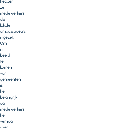
hebben
ze
medewerkers
als
lokale
ambassadeurs
ingezet.
Om
in
beeld
te
komen
van
gemeenten,
is
het
belangrijk
dat
medewerkers
het
verhaal
over