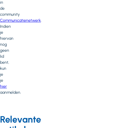
in
de
community
Communicatienetwerk
.
Indien
je
hiervan
nog
geen
lid
bent,
kun
je
je
hier
aanmelden.
Relevante