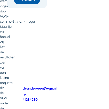
werd
heb
ingeleid
door
je
VGN-
vragen
communicatiemanager
Maartje
of
van
opmerkingen?
Boekel.
Zij
Neem
liet
contact
de
op
resultaten
met
zien
Dianne
van
van
een
der
kleine
Veen
enquete
die
E-
dvanderveen@vgn.nl
de
mail
Telefoonnummer
06-
VGN
41284280
onder
de