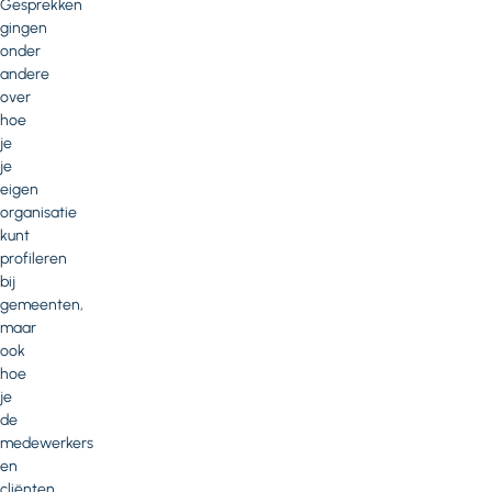
Gesprekken
gingen
onder
andere
over
hoe
je
je
eigen
organisatie
kunt
profileren
bij
gemeenten,
maar
ook
hoe
je
de
medewerkers
en
cliënten