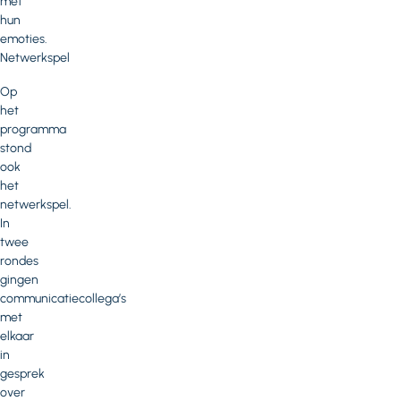
met
hun
emoties.
Netwerkspel
Op
het
programma
stond
ook
het
netwerkspel.
In
twee
rondes
gingen
communicatiecollega’s
met
elkaar
in
gesprek
over