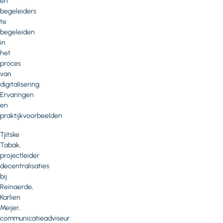
en
begeleiders
te
begeleiden
in
het
proces
van
digitalisering.
Ervaringen
en
praktijkvoorbeelden
Tjitske
Tabak,
projectleider
decentralisaties
bij
Reinaerde,
Karlien
Meijer,
communicatieadviseur