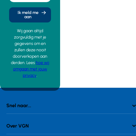
Ik meld me
aan
Wij gaan altijd
zorgvuldig met je
gegevens om en
zullen deze nooit
doorverkopen aan
derden. Lees
hoe wij
omgaan met jouw
privacy
.
Snel naar...
Over VGN