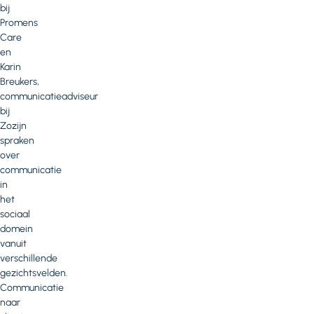
bij
Promens
Care
en
Karin
Breukers,
communicatieadviseur
bij
Zozijn
spraken
over
communicatie
in
het
sociaal
domein
vanuit
verschillende
gezichtsvelden.
Communicatie
naar