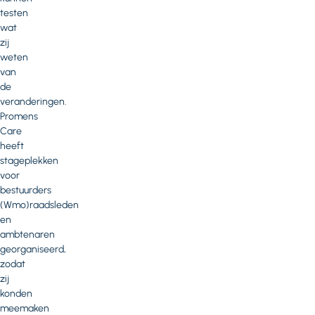
testen
wat
zij
weten
van
de
veranderingen.
Promens
Care
heeft
stageplekken
voor
bestuurders
(Wmo)raadsleden
en
ambtenaren
georganiseerd,
zodat
zij
konden
meemaken