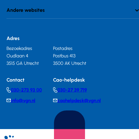
Andere websites
Adres
Bezoekadres
Postadres
Oudlaan 4
Postbus 413
3515 GA Utrecht
3500 AK Utrecht
Contact
Cao-helpdesk
030-273 93 00
030-27 39 719
Telephonenumber
Telephonenumber
info@vgn.nl
caohelpdesk@vgn.nl
E-
E-
mail
mail