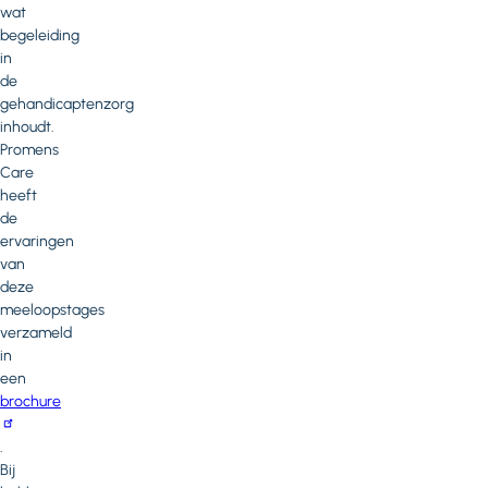
wat
begeleiding
in
de
gehandicaptenzorg
inhoudt.
Promens
Care
heeft
de
ervaringen
van
deze
meeloopstages
verzameld
in
een
brochure
.
Bij