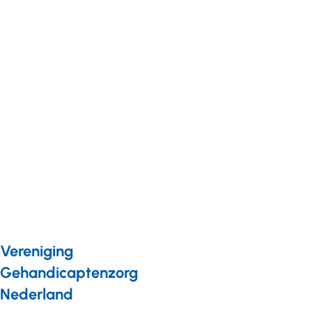
Nieuws
30 september
2015
Marketing
in de zorg:
trends,
ervaringen
en tips
Vereniging
Gehandicaptenzorg
Nederland