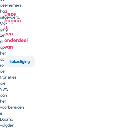
deelnemers
had
Deze
uitgevoerd.
pagina
Ook
is
ging
een
ze
onderdeel
in
van
op
het
communicatieplan
Bekostiging
rondom
de
transities
die
VWS
aan
het
voorbereiden
is.
Daarna
volgden