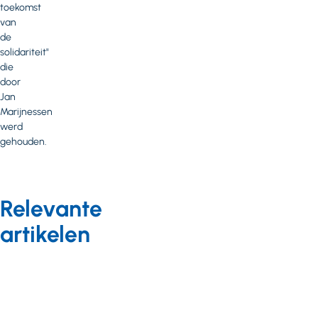
toekomst
van
de
solidariteit"
die
door
Jan
Marijnessen
werd
gehouden.
Relevante
artikelen
Kennis en
onderzoek