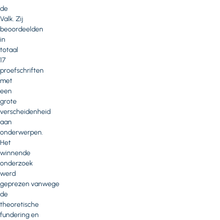
de
Valk. Zij
beoordeelden
in
totaal
17
proefschriften
met
een
grote
verscheidenheid
aan
onderwerpen.
Het
winnende
onderzoek
werd
geprezen vanwege
de
theoretische
fundering en