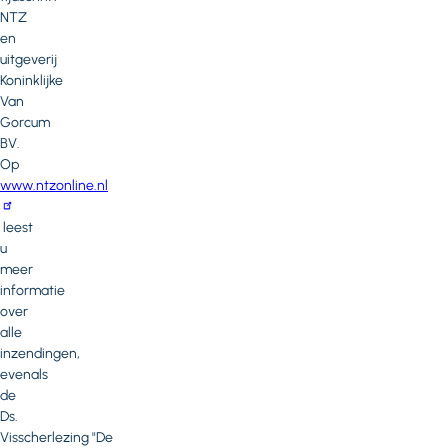
NTZ
en
uitgeverij
Koninklijke
Van
Gorcum
BV.
Op
www.ntzonline.nl
leest
u
meer
informatie
over
alle
inzendingen,
evenals
de
Ds.
Visscherlezing "De