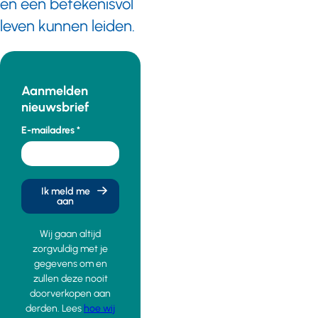
en een betekenisvol
leven kunnen leiden.
Aanmelden
nieuwsbrief
E-mailadres
Ik meld me
aan
Wij gaan altijd
zorgvuldig met je
gegevens om en
zullen deze nooit
doorverkopen aan
derden. Lees
hoe wij