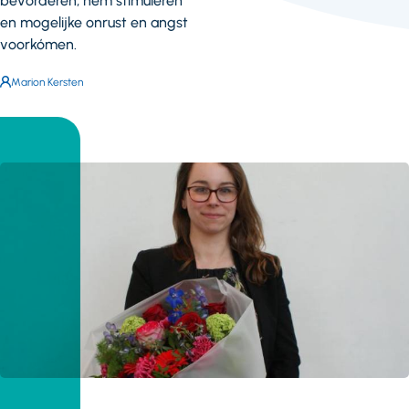
bevorderen, hem stimuleren
en mogelijke onrust en angst
voorkómen.
Auteur:
Marion Kersten