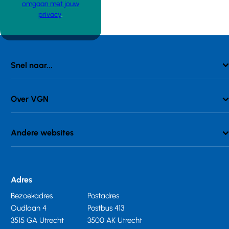
omgaan met jouw
privacy
.
Snel naar...
Over VGN
Andere websites
Adres
Bezoekadres
Postadres
Oudlaan 4
Postbus 413
3515 GA Utrecht
3500 AK Utrecht