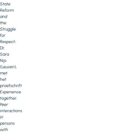
State
Reform
and
the
Struggle
for
Respect
;
Dr.
Sara
Nijs
(Leuven),
met
het
proefschrift
Experience
together.
Peer
interactions
in
persons
with