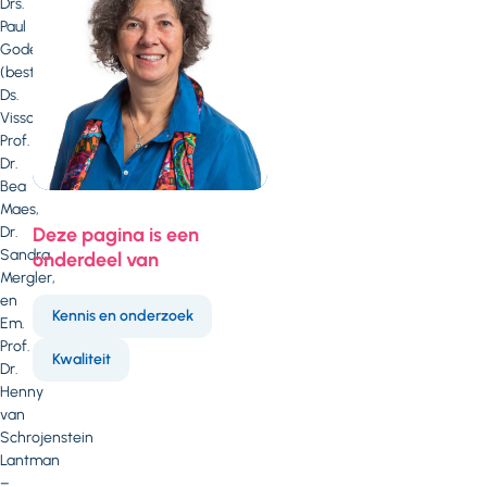
Drs.
Paul
Goderis
(bestuurslid
Ds.
Visscherfonds),
Prof.
Dr.
Bea
Maes,
Dr.
Deze pagina is een
Sandra
onderdeel van
Mergler,
en
Kennis en onderzoek
Em.
Prof.
Kwaliteit
Dr.
Henny
van
Schrojenstein
Lantman
–