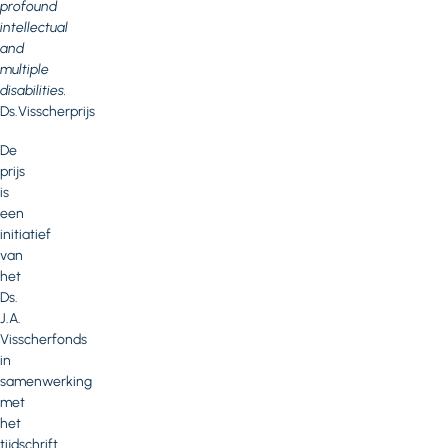
profound
intellectual
and
multiple
disabilities.
Ds.Visscherprijs
De
prijs
is
een
initiatief
van
het
Ds.
J.A.
Visscherfonds
in
samenwerking
met
het
tijdschrift