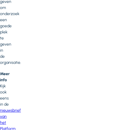
geven
om
onderzoek
een
goede
plek
te
geven
in
de
organisatie.
Meer
info
Kijk
ook
eens
in de
nieuwsbrief
van
het
Platform