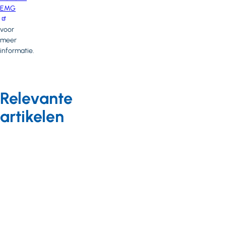
EMG
voor
meer
informatie.
Relevante
artikelen
Kwaliteit
Nieuws
05 oktober 2012
Nieuwsbrief