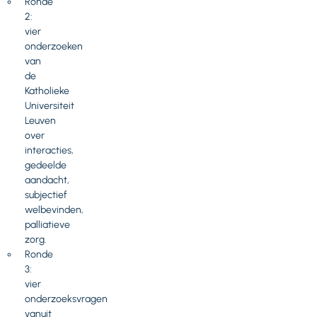
Ronde
2:
vier
onderzoeken
van
de
Katholieke
Universiteit
Leuven
over
interacties,
gedeelde
aandacht,
subjectief
welbevinden,
palliatieve
zorg.
Ronde
3:
vier
onderzoeksvragen
vanuit