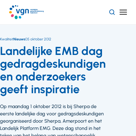
Ga
naar
Zoeken
Menu
hoofdinhoud
Vereniging
Gehandicaptenzorg
Nederland
Kwaliteit
Nieuws
05 oktober 2012
Landelijke EMB dag
gedragdeskundigen
en onderzoekers
geeft inspiratie
Op maandag 1 oktober 2012 is bij Sherpa de
eerste landelijke dag voor gedragsdeskundigen
georganiseerd door Sherpa, Amerpoort en het
Landelijk Platform EMG. Deze dag stond in het
teken van het belang van wetenschappelijk