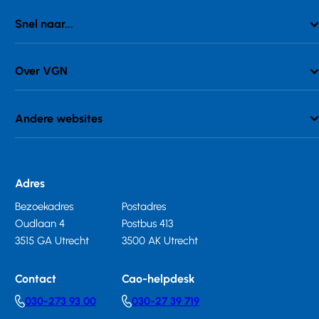
Snel naar...
Over VGN
Andere websites
Adres
Bezoekadres
Postadres
Oudlaan 4
Postbus 413
3515 GA Utrecht
3500 AK Utrecht
Contact
Cao-helpdesk
030-273 93 00
030-27 39 719
Telephonenumber
Telephonenumber