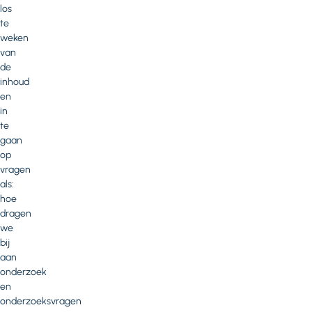
los
te
weken
van
de
inhoud
en
in
te
gaan
op
vragen
als:
hoe
dragen
we
bij
aan
onderzoek
en
onderzoeksvragen