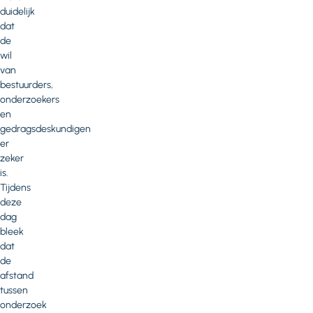
duidelijk
dat
de
wil
van
bestuurders,
onderzoekers
en
gedragsdeskundigen
er
zeker
is.
Tijdens
deze
dag
bleek
dat
de
afstand
tussen
onderzoek