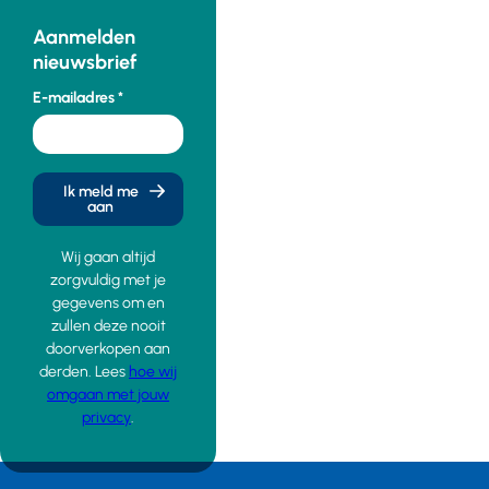
Aanmelden
nieuwsbrief
E-mailadres
Ik meld me
aan
Wij gaan altijd
zorgvuldig met je
gegevens om en
zullen deze nooit
doorverkopen aan
derden. Lees
hoe wij
omgaan met jouw
privacy
.