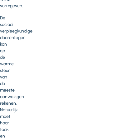
vormgeven.
De
sociaal
verpleegkundige
daarentegen
kon
op
de
warme
steun
van
de
meeste
aanwezigen
rekenen.
Natuurlijk
moet
haar
taak
en