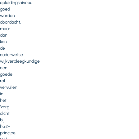
opleidingsniveau
goed
worden
doordacht,
maar
dan
kan
de
ouderwetse
wijkverpleegkundige
een
goede
rol
vervullen
in
het
‘zorg
dicht
bij
huis’-
principe.