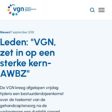
Ga
naar
Zoeken
Menu
hoofdinhoud
Vereniging
Gehandicaptenzorg
Nederland
Nieuws
17 september 2012
Leden: "VGN,
zet in op een
sterke kern-
AWBZ"
De VGN kreeg afgelopen vrijdag
tijdens een bestuurdersbijeenkomst
over de toekomst van de
gehandicaptenzorg na de
verkiezingen een duidelijk signaal