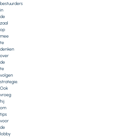
bestuurders
in
de
zaal
op
mee
te
denken
over
de
te
volgen
strategie.
Ook
vroeg
hij
om
tips
voor
de
lobby