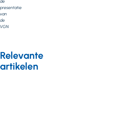
de
presentatie
van
de
VGN
Relevante
artikelen
Bekostiging
Nieuws
29 oktober 2012