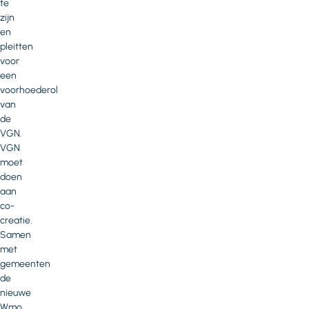
te
zijn
en
pleitten
voor
een
voorhoederol
van
de
VGN.
VGN
moet
doen
aan
co-
creatie.
Samen
met
gemeenten
de
nieuwe
Wmo