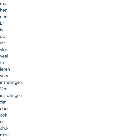
met
hen
eens.
Er
is
op
dit
vlak
veel
te
leren
voor
instellingen.
Veel
instellingen
zijn
daar
ook
al
druk
mee