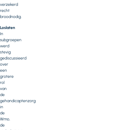
verzekerd
recht
broodnodig.
Loslaten
In
subgroepen
werd
stevig
gediscussieerd
over
een
grotere
rol
van
de
gehandicaptenzorg
in
de
Wmo,
de