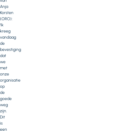
van
Anja
Korsten
(ORO):
‘Ik
kreeg
vandaag
de
bevestiging
dat
we
met
onze
organisatie
op
de
goede
weg
zijn.
Dit
is
een