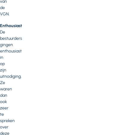
van
de
VGN.
Enthousiast
De
bestuurders
gingen
enthousiast
in
op
zijn
uitnodiging.
Ze
waren
dan
ook
zeer
te
spreken
over
deze