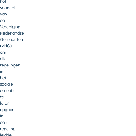
het
voorstel
van
de
Vereniging
Nederlandse
Gemeenten
(VNG)
om
alle
regelingen
in
het
sociale
domein
te
laten
opgaan
in
één
regeling
leidde