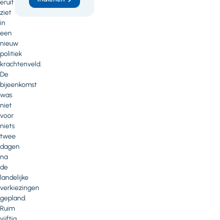
eruit
ziet
in
een
nieuw
politiek
krachtenveld.
De
bijeenkomst
was
niet
voor
niets
twee
dagen
na
de
landelijke
verkiezingen
gepland.
Ruim
vijftig