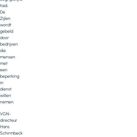
taal,
De
Zijlen
wordt
gebeld
door
bedrijven
die
mensen
met
een
beperking
in
dienst
willen
nemen.
VGN-
directeur
Hans
Schirmbeck