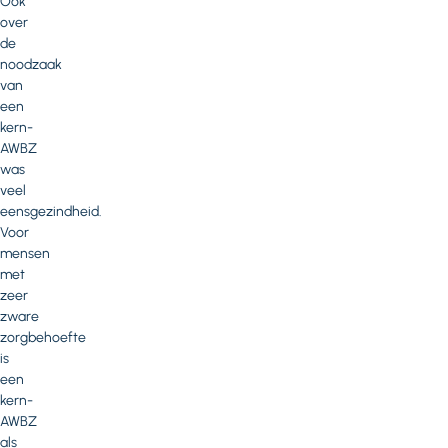
Ook
over
de
noodzaak
van
een
kern-
AWBZ
was
veel
eensgezindheid.
Voor
mensen
met
zeer
zware
zorgbehoefte
is
een
kern-
AWBZ
als