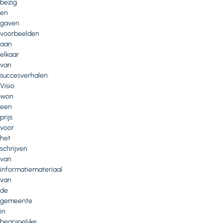
bezig
en
gaven
voorbeelden
aan
elkaar
van
succesverhalen.
Visio
won
een
prijs
voor
het
schrijven
van
informatiemateriaal
van
de
gemeente
in
begrijpelijke