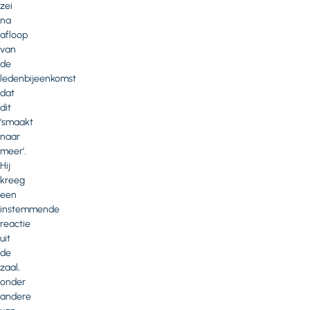
zei
na
afloop
van
de
ledenbijeenkomst
dat
dit
‘smaakt
naar
meer’.
Hij
kreeg
een
instemmende
reactie
uit
de
zaal,
onder
andere