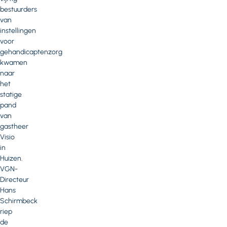
bestuurders
van
instellingen
voor
gehandicaptenzorg
kwamen
naar
het
statige
pand
van
gastheer
Visio
in
Huizen.
VGN-
Directeur
Hans
Schirmbeck
riep
de