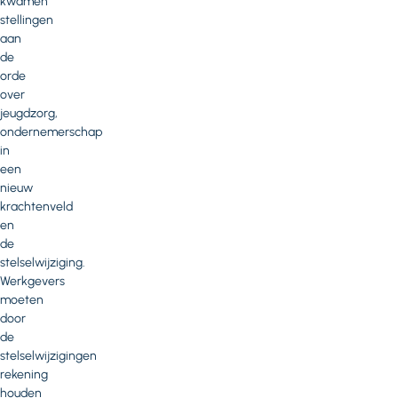
kwamen
stellingen
aan
de
orde
over
jeugdzorg,
ondernemerschap
in
een
nieuw
krachtenveld
en
de
stelselwijziging.
Werkgevers
moeten
door
de
stelselwijzigingen
rekening
houden