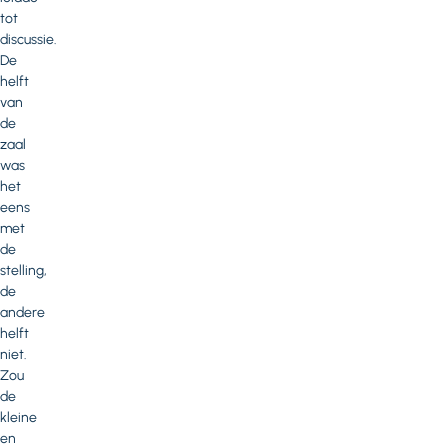
tot
discussie.
De
helft
van
de
zaal
was
het
eens
met
de
stelling,
de
andere
helft
niet.
Zou
de
kleine
en