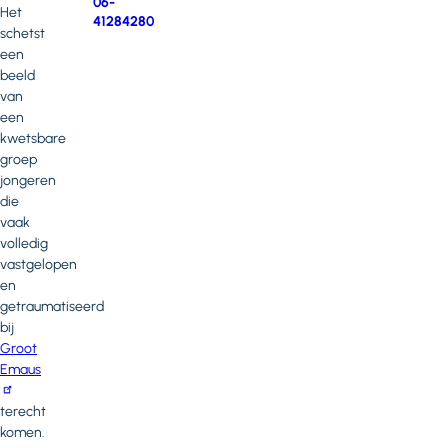
Telefoonnummer
06-
Het
41284280
schetst
een
beeld
van
een
kwetsbare
groep
jongeren
die
vaak
volledig
vastgelopen
en
getraumatiseerd
bij
Groot
Emaus
terecht
komen.