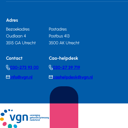
Adres
Bezoekadres
Postadres
Oudlaan 4
Postbus 413
3515 GA Utrecht
3500 AK Utrecht
Contact
Cao-helpdesk
030-273 93 00
030-27 39 719
Telephonenumber
Telephonenumber
info@vgn.nl
caohelpdesk@vgn.nl
E-
E-
mail
mail