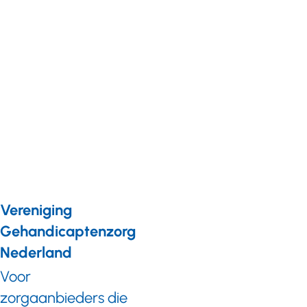
Nieuws
11 juni 2021
Vijf
minireportages
over drie jaar ’s
Heeren Loo
Zeeland
Vereniging
Gehandicaptenzorg
Nederland
Voor
zorgaanbieders die