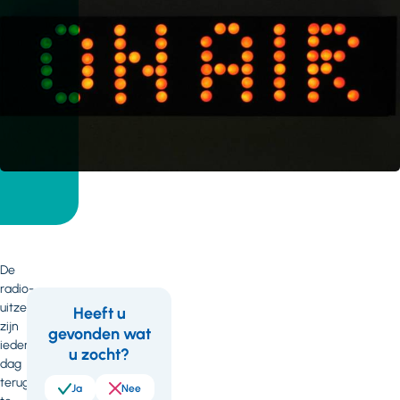
De
radio-
uitzendingen
Heeft u
zijn
gevonden wat
Feedback
Wil
iedere
u zocht?
je
dag
terug
meer
Ja
Nee