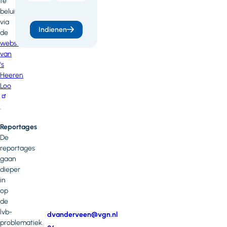
te
weten
beluisteren
via
of
Indienen
de
heb
website
van
je
's
vragen
Heeren
Loo
of
opmerkingen?
.
Neem
Reportages
contact
De
op
reportages
met
gaan
Dianne
dieper
van
in
der
op
Veen
de
lvb-
E-
dvanderveen@vgn.nl
problematiek.
mail