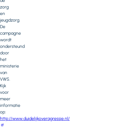
de
zorg
en
jeugdzorg.
De
campagne
wordt
ondersteund
door
het
ministerie
van
VWS.
Kijk
voor
meer
informatie
op:
http://www.duidelijkoveragressie.nl/