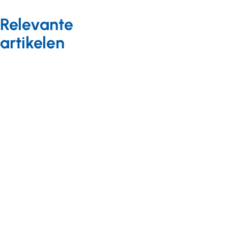
Relevante
artikelen
Kwaliteit
Nieuws
13 januari 2019
Onnodige
misverstanden
over meerzorg
Vastgoed en wonen