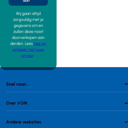
aan
Wij gaan altijd
zorgvuldig met je
gegevens om en
zullen deze nooit
doorverkopen aan
derden. Lees
hoe wij
omgaan met jouw
privacy
.
Snel naar...
Over VGN
Andere websites