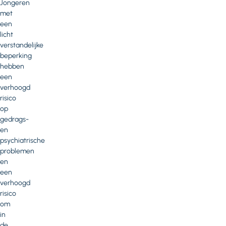
Jongeren
met
een
licht
verstandelijke
beperking
hebben
een
verhoogd
risico
op
gedrags-
en
psychiatrische
problemen
en
een
verhoogd
risico
om
in
de