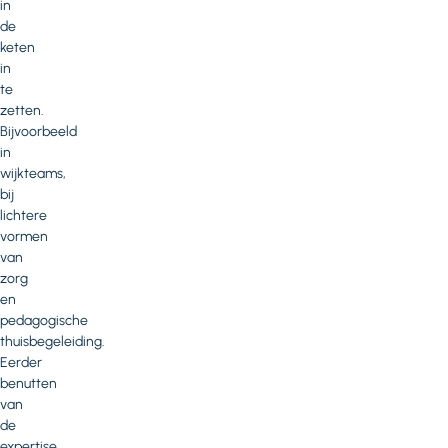
in
de
keten
in
te
zetten.
Bijvoorbeeld
in
wijkteams,
bij
lichtere
vormen
van
zorg
en
pedagogische
thuisbegeleiding.
Eerder
benutten
van
de
expertise