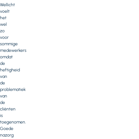
Wellicht
voelt
het
wel
zo
voor
sommige
medewerkers
omdat
de
heftigheid
van
de
problematiek
van
de
cliënten
is
toegenomen.
Goede
nazorg