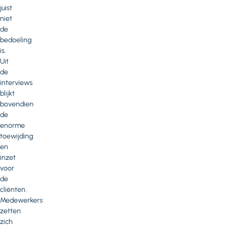
juist
niet
de
bedoeling
is.
Uit
de
interviews
blijkt
bovendien
de
enorme
toewijding
en
inzet
voor
de
cliënten.
Medewerkers
zetten
zich