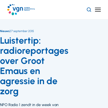
Ga
naar
Zoeken
Menu
hoofdinhoud
Vereniging
Gehandicaptenzorg
Nederland
Nieuws
27 september 2015
Luistertip:
radioreportages
over Groot
Emaus en
agressie in de
zorg
NPO Radio 1 zendt in de week van