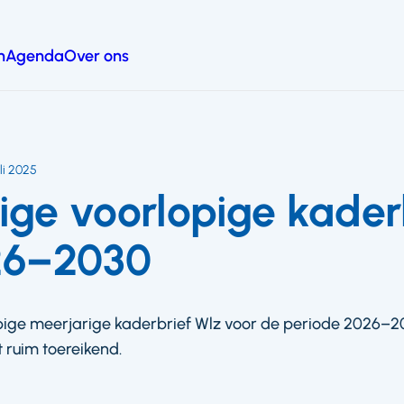
n
Agenda
Over ons
uli 2025
ige voorlopige kader
26–2030
ige meerjarige kaderbrief Wlz voor de periode 2026–2
t ruim toereikend.