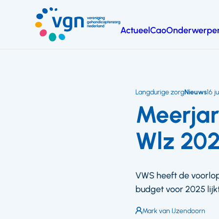
Ga
naar
Actueel
Cao
Onderwerpe
hoofdinhoud
Vereniging
Gehandicaptenzorg
Nederland
Langdurige zorg
Nieuws
16 j
Meerjar
Wlz 20
VWS heeft de voorlop
budget voor 2025 lijk
Auteur:
Mark van IJzendoorn