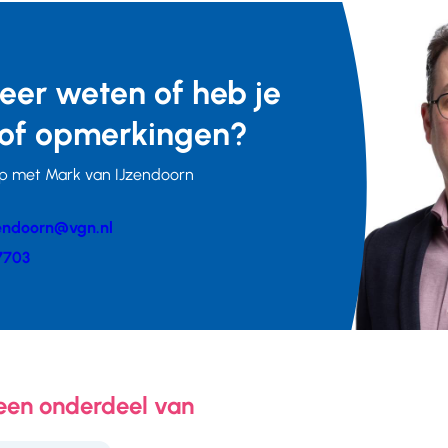
meer weten of heb je
of opmerkingen?
p met Mark van IJzendoorn
endoorn@vgn.nl
er
7703
 een onderdeel van