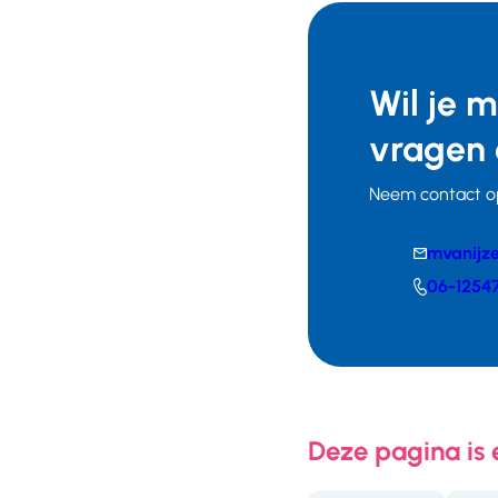
Wil je 
vragen 
Neem contact o
E-
mvanijz
mail
Telefoonnumm
06-1254
Deze pagina is