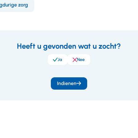
gdurige zorg
Heeft u gevonden wat u zocht?
eedback
Ja
Nee
Indienen