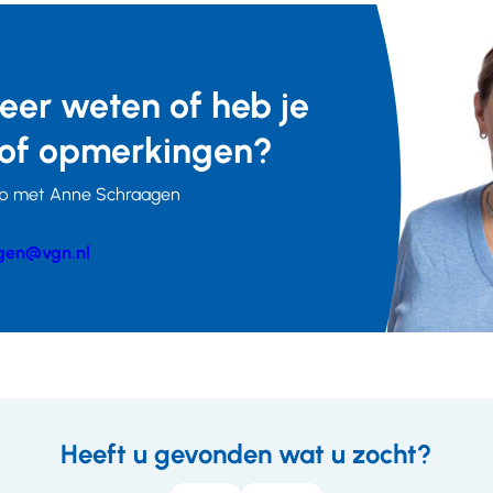
meer weten of heb je
of opmerkingen?
p met Anne Schraagen
gen@vgn.nl
er
Heeft u gevonden wat u zocht?