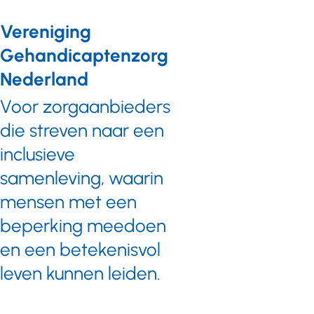
Ten eerste
Vereniging
heeft de NZa
besloten de
Gehandicaptenzorg
vervoerstarieven
Nederland
voor kinderen
en
Voor zorgaanbieders
rolstoelgebonden
die streven naar een
cliënten met
inclusieve
terugwerkende
kracht te
samenleving, waarin
verhogen naar
mensen met een
€ 19,-. Ten
tweede heeft
beperking meedoen
NZa de
en een betekenisvol
berichten
leven kunnen leiden.
verstuurd naar
alle betrokken
instelllingen met