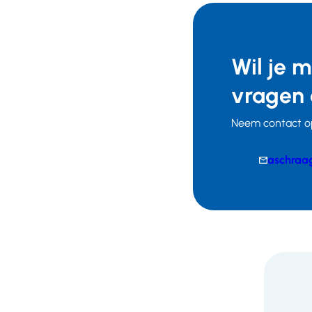
Wil je 
vragen 
Neem contact o
E-
aschraa
mail
Telefoonnumm