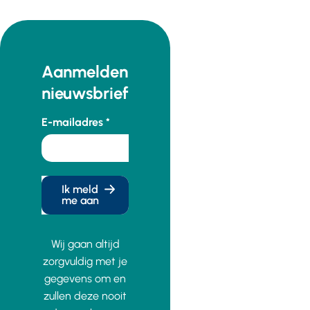
besluiten over
de
hoorzittingen
en de verdere
Aanmelden
procedure. Ten
nieuwsbrief
slotte is de
D66-motie
E-mailadres
aangenomen,
waarin de
staatssecretaris
wordt
Ik meld
me aan
opgeroepen
onderzoek te
doen naar
Wij gaan altijd
knelpunten in
zorgvuldig met je
het vervoer.
gegevens om en
zullen deze nooit