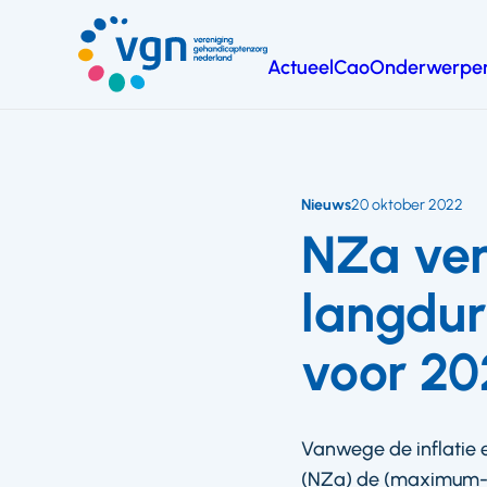
Ga
naar
Actueel
Cao
Onderwerpe
hoofdinhoud
Vereniging
Gehandicaptenzorg
Nederland
Nieuws
20 oktober 2022
NZa ver
langdur
voor 20
Vanwege de inflatie 
(NZa) de (maximum-)