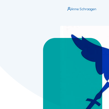
Auteur:
Anne Schraagen