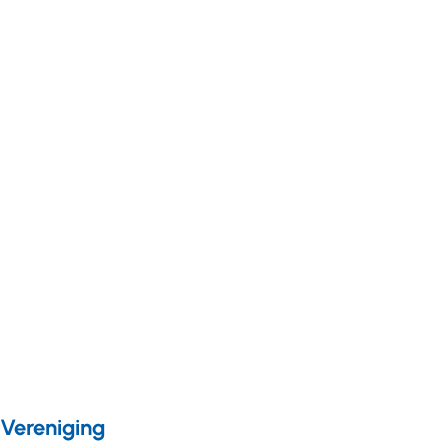
Kennis en onderzoek
Nieuws
23 november 2021
Nivel-onderzoek
naar de
personeelscapaciteit
in de
gehandicaptensector
Vereniging