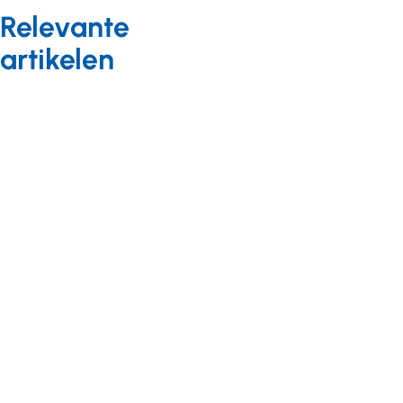
Relevante
artikelen
Kennis en onderzoek
Nieuws
21 oktober 2021
Nivel-
onderzoek
naar de
capaciteit van
verpleegkundig
specialisten en
physician
assistants