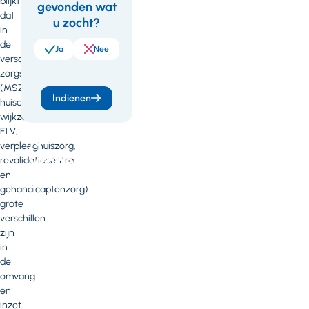
blijkt
gevonden wat
Feedback
Wil
dat
u zocht?
je
in
de
meer
Ja
Nee
verschillende
weten
zorgsettings
(MSZ,
of
Indienen
huisartsenzorg,
heb
wijkzorg,
ELV,
je
verpleeghuiszorg,
vragen
revalidatiecentra
en
of
gehandicaptenzorg)
opmerkingen?
grote
verschillen
Neem
zijn
contact
in
op
de
met
omvang
Minie
en
Eising
inzet