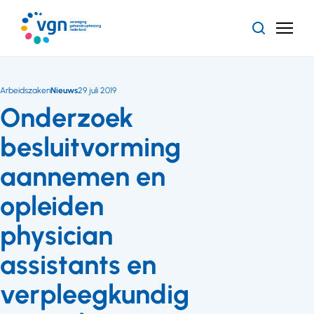
Ga
naar
Zoeken
Menu
hoofdinhoud
Vereniging
Gehandicaptenzorg
Nederland
Arbeidszaken
Nieuws
29 juli 2019
Onderzoek
besluitvorming
aannemen en
opleiden
physician
assistants en
verpleegkundig