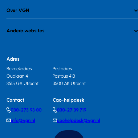
Over VGN
Andere websites
Adres
Bezoekadres
Postadres
Oudlaan 4
Postbus 413
3515 GA Utrecht
3500 AK Utrecht
Contact
Cao-helpdesk
030-273 93 00
030-27 39 719
Telephonenumber
Telephonenumber
info@vgn.nl
caohelpdesk@vgn.nl
E-
E-
mail
mail