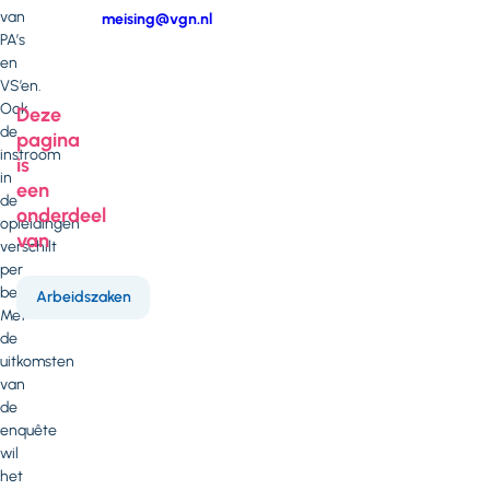
van
E-
meising@vgn.nl
PA’s
mail
Telefoonnummer
en
VS’en.
Ook
Deze
de
pagina
instroom
is
in
een
de
onderdeel
opleidingen
van
verschilt
per
beroepsgroep.
Arbeidszaken
Met
de
uitkomsten
van
de
enquête
wil
het