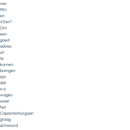
van
PA’s
en
VS’en?
Om
een
goed
advies
uit
te
kunnen
brengen
zijn
dat
o.a.
vragen
waar
het
Capaciteitsorgaan
graag
antwoord