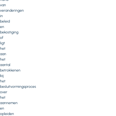
van
veranderingen
in
beleid
en
bekostiging
of
ligt
het
aan
het
aantal
betrokkenen
bij
het
besluitvormingsproces
over
het
aannemen
en
opleiden