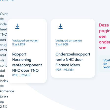
Over
de
indexering
Deze
heeft
pagin
TNO
een
een
Vastgoed en wonen
Vastgoed en wonen
11 juni 2019
Vastgoed en wonen
onde
studie
11 juni 2019
11 juni 2019
van
verricht,
Rapport Onderzoek
Rapport
Onderzoeksrapport
met
Indexeringssystematiek
Herziening
rente NHC door
als
Vas
NHC door TNO
en
rentecomponent
Finance Ideas
conclusie
(PDF - 725 kB)
won
NHC door TNO
(PDF - 953 kB)
dat
(PDF - 826 kB)
de
index
de
komende
jaren
op
2.5%