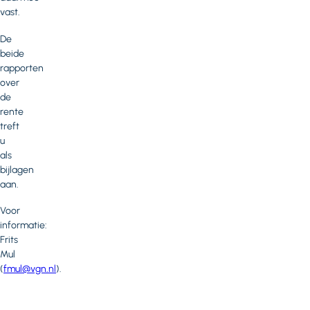
vast.
De
beide
rapporten
over
de
rente
treft
u
als
bijlagen
aan.
Voor
informatie:
Frits
Mul
(
fmul@vgn.nl
).