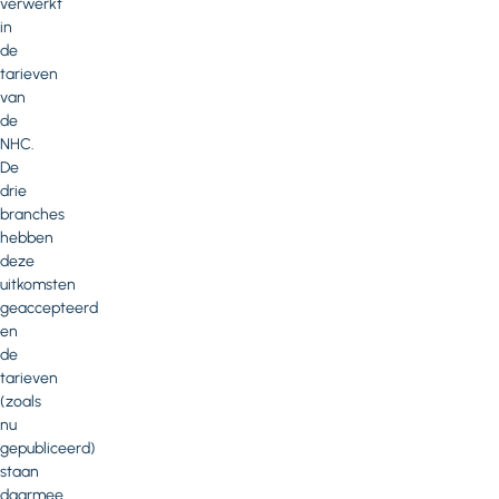
verwerkt
in
de
tarieven
van
de
NHC.
De
drie
branches
hebben
deze
uitkomsten
geaccepteerd
en
de
tarieven
(zoals
nu
gepubliceerd)
staan
daarmee