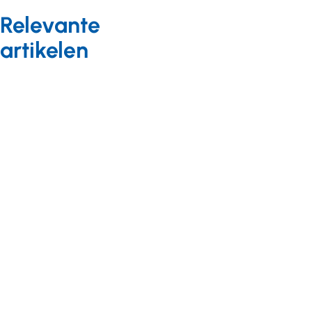
Relevante
artikelen
Nieuws
18 november 2018
De
kennisinfrastructuur
langdurige zorg
wordt sterker