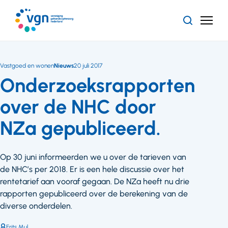
Ga
naar
Zoeken
Menu
hoofdinhoud
Vereniging
Gehandicaptenzorg
Nederland
Vastgoed en wonen
Nieuws
20 juli 2017
Onderzoeksrapporten
over de NHC door
NZa gepubliceerd.
Op 30 juni informeerden we u over de tarieven van
de NHC’s per 2018. Er is een hele discussie over het
rentetarief aan vooraf gegaan. De NZa heeft nu drie
rapporten gepubliceerd over de berekening van de
diverse onderdelen.
Auteur:
Frits Mul