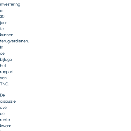
investering
in
30
jaar
te
kunnen
terugverdienen.
In
de
bijlage
het
rapport
van
TNO.
De
discussie
over
de
rente
kwam