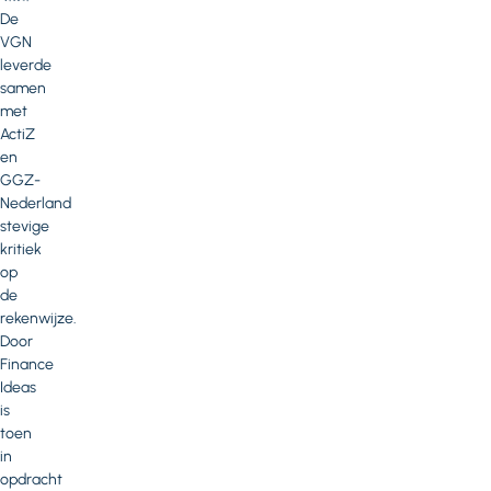
De
VGN
leverde
samen
met
ActiZ
en
GGZ-
Nederland
stevige
kritiek
op
de
rekenwijze.
Door
Finance
Ideas
is
toen
in
opdracht