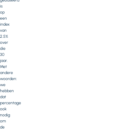
gebaseerd
is
op
een
index
van
2.5%
over
die
30
jaar.
Met
andere
woorden:
we
hebben
dat
percentage
ook
nodig
om
de