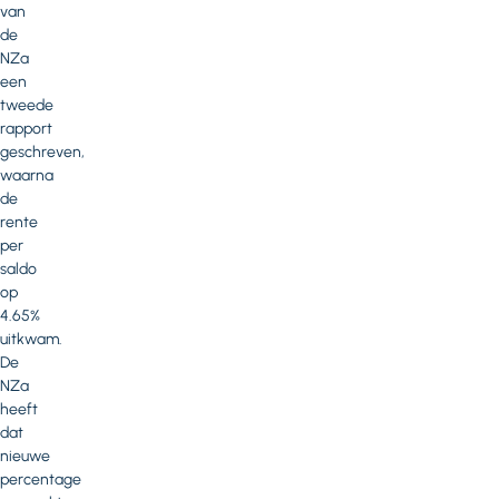
van
de
NZa
een
tweede
rapport
geschreven,
waarna
de
rente
per
saldo
op
4.65%
uitkwam.
De
NZa
heeft
dat
nieuwe
percentage