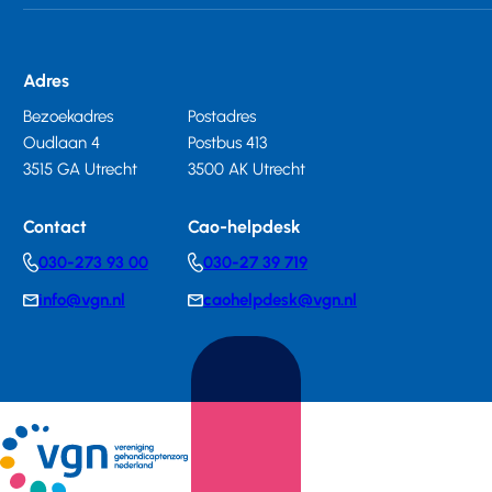
Adres
Bezoekadres
Postadres
Oudlaan 4
Postbus 413
3515 GA Utrecht
3500 AK Utrecht
Contact
Cao-helpdesk
030-273 93 00
030-27 39 719
Telephonenumber
Telephonenumber
info@vgn.nl
caohelpdesk@vgn.nl
E-
E-
mail
mail