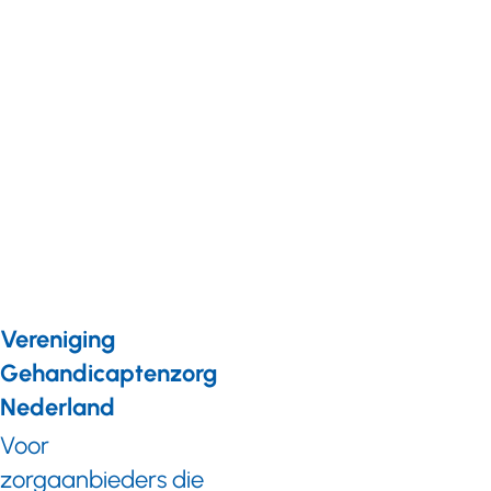
Nieuws
07 maart 2019
Subsidieoproepen
voor Kwaliteit
Forensische Zorg
Jeugd (KFZ-J)
Vereniging
Gehandicaptenzorg
Nederland
Voor
zorgaanbieders die