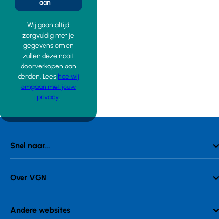
aan
Wij gaan altijd
zorgvuldig met je
gegevens om en
zullen deze nooit
doorverkopen aan
derden. Lees
hoe wij
omgaan met jouw
privacy
.
Snel naar...
Over VGN
Andere websites