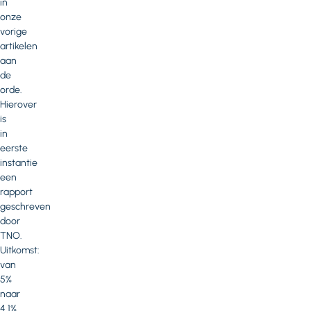
in
onze
vorige
artikelen
aan
de
orde.
Hierover
is
in
eerste
instantie
een
rapport
geschreven
door
TNO.
Uitkomst:
van
5%
naar
4.1%.