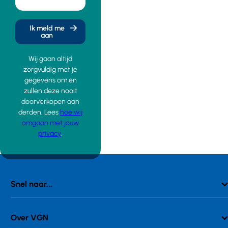
Ik meld me
aan
Wij gaan altijd
zorgvuldig met je
gegevens om en
zullen deze nooit
doorverkopen aan
derden. Lees
hoe wij
omgaan met jouw
privacy
.
Snel naar...
Over VGN