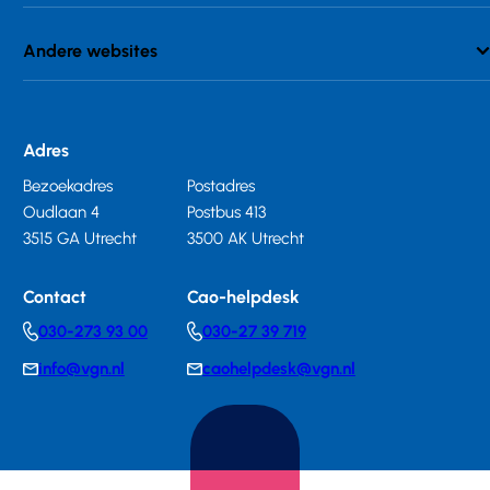
Andere websites
Adres
Bezoekadres
Postadres
Oudlaan 4
Postbus 413
3515 GA Utrecht
3500 AK Utrecht
Contact
Cao-helpdesk
030-273 93 00
030-27 39 719
Telephonenumber
Telephonenumber
info@vgn.nl
caohelpdesk@vgn.nl
E-
E-
mail
mail