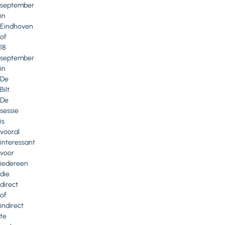
september
in
Eindhoven
of
18
september
in
De
Bilt.
De
sessie
is
vooral
interessant
voor
iedereen
die
direct
of
indirect
te