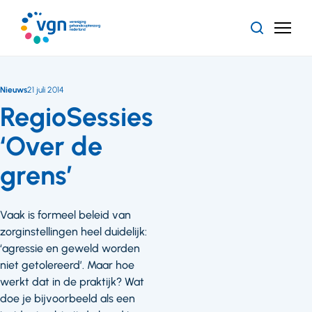
Ga
naar
Zoeken
Menu
hoofdinhoud
Vereniging
Gehandicaptenzorg
Nederland
Nieuws
21 juli 2014
RegioSessies
‘Over de
grens’
Vaak is formeel beleid van
zorginstellingen heel duidelijk:
‘agressie en geweld worden
niet getolereerd’. Maar hoe
werkt dat in de praktijk? Wat
doe je bijvoorbeeld als een