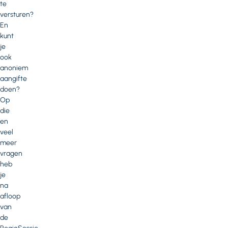
te
versturen?
En
kunt
je
ook
anoniem
aangifte
doen?
Op
die
en
veel
meer
vragen
heb
je
na
afloop
van
de