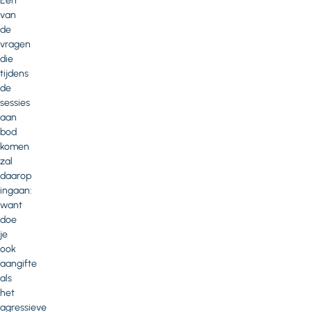
Eén
van
de
vragen
die
tijdens
de
sessies
aan
bod
komen
zal
daarop
ingaan:
want
doe
je
ook
aangifte
als
het
agressieve