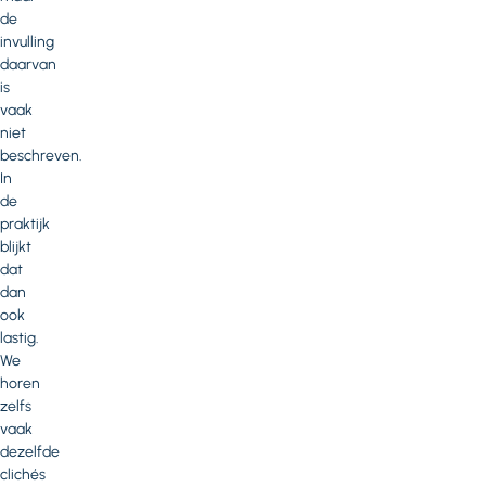
de
invulling
daarvan
is
vaak
niet
beschreven.
In
de
praktijk
blijkt
dat
dan
ook
lastig.
We
horen
zelfs
vaak
dezelfde
clichés