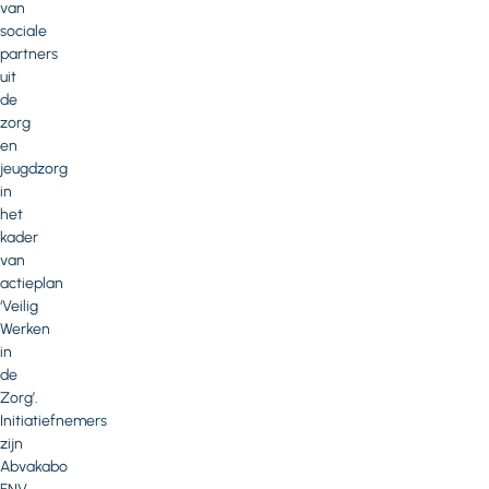
van
sociale
partners
uit
de
zorg
en
jeugdzorg
in
het
kader
van
actieplan
‘Veilig
Werken
in
de
Zorg’.
Initiatiefnemers
zijn
Abvakabo