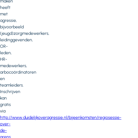
maken
heeft
met
agressie,
bijvoorbeeld
(jeugd)zorgmedewerkers,
leidinggevenden,
OR-
leden,
HR-
medewerkers,
arbocoördinatoren
en
teamleiders.
Inschrijven
kan
gratis
via
http://www.duidelijkoveragressie.nl/bijeenkomsten/regiosessie-
over-
de-
grens