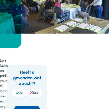
Een
lastig
en
Heeft u
praktisch
gevonden wat
Feedback
Wil
issue
u zocht?
je
bij
incidenten
meer
Ja
Nee
die
weten
echt
over