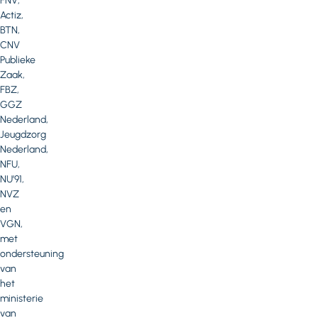
FNV,
Actiz,
BTN,
CNV
Publieke
Zaak,
FBZ,
GGZ
Nederland,
Jeugdzorg
Nederland,
NFU,
NU’91,
NVZ
en
VGN,
met
ondersteuning
van
het
ministerie
van