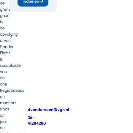
of
Indienen
de
heb
grens
gaan
je
is
vragen
de
opvolging
of
ervan.
opmerkingen?
Sander
Flight
Neem
is
contact
sessieleider
op
van
met
de
Dianne
drie
van
RegioSessies
der
en
Veen
monitort
sinds
E-
dvanderveen@vgn.nl
dit
mail
Telefoonnummer
06-
jaar
41284280
de