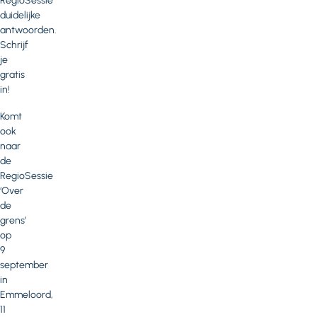
RegioSessie
duidelijke
antwoorden.
Schrijf
je
gratis
in!
Komt
ook
naar
de
RegioSessie
‘Over
de
grens’
op
9
september
in
Emmeloord,
11