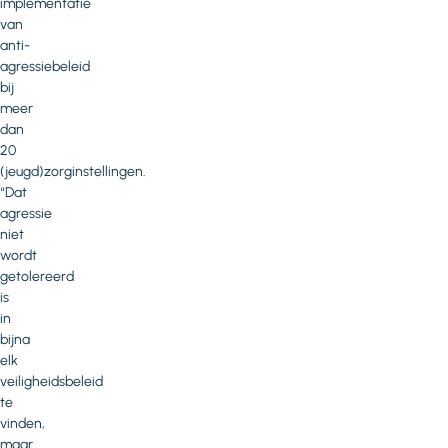
implementatie
van
anti-
agressiebeleid
bij
meer
dan
20
(jeugd)zorginstellingen.
“Dat
agressie
niet
wordt
getolereerd
is
in
bijna
elk
veiligheidsbeleid
te
vinden,
maar