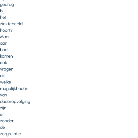
gedrag
bij
het
ziektebeeld
hoort?
Maar
aan
bod
komen
ook
vragen
als:
welke
mogelijkheden
van
daderopvolging
zijn
er
zonder
de
zorgrelatie