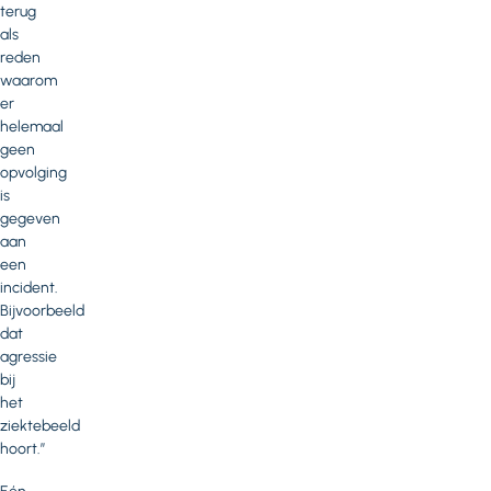
terug
als
reden
waarom
er
helemaal
geen
opvolging
is
gegeven
aan
een
incident.
Bijvoorbeeld
dat
agressie
bij
het
ziektebeeld
hoort.”