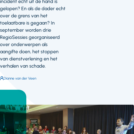
incident echt uit de hand is
gelopen? En als de dader echt
over de grens van het
toelaatbare is gegaan? In
september worden drie
RegioSessies georganiseerd
over onderwerpen als
aangifte doen, het stoppen
van dienstverlening en het
verhalen van schade.
Auteur:
Dianne van der Veen