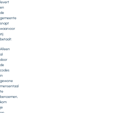
levert
en
de
gemeente
snapt
waarvoor
zij
betaalt.
Alleen
al
door
de
codes
in
gewone
mensentaal
te
benoemen,
kom
je
op