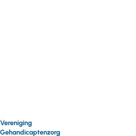
Nieuws
13 december 2017
“Gemeenten
hebben blinde vlek
voor specifieke
gehandicaptenzorg”
Vereniging
Gehandicaptenzorg