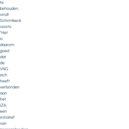
te
behouden,
vindt
Schirmbeck
voorts.
“Het
is
daarom
goed
dat
de
VNG
zich
heeft
verbonden
aan
het
iZA,
een
initiatief
van