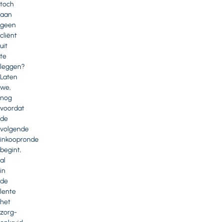
toch
aan
geen
cliënt
uit
te
leggen?
Laten
we,
nog
voordat
de
volgende
inkoopronde
begint,
al
in
de
lente
het
zorg-