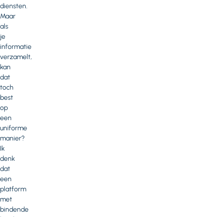
diensten.
Maar
als
je
informatie
verzamelt,
kan
dat
toch
best
op
een
uniforme
manier?
Ik
denk
dat
een
platform
met
bindende