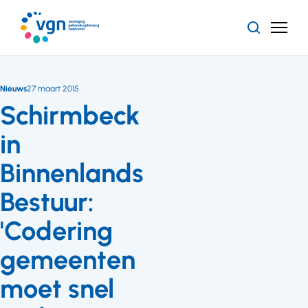
Ga
naar
Zoeken
Menu
hoofdinhoud
Vereniging
Gehandicaptenzorg
Nederland
Nieuws
27 maart 2015
Schirmbeck
in
Binnenlands
Bestuur:
'Codering
gemeenten
moet snel