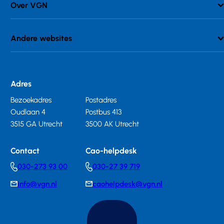
Over VGN
Andere websites
Adres
Bezoekadres
Postadres
Oudlaan 4
Postbus 413
3515 GA Utrecht
3500 AK Utrecht
Contact
Cao-helpdesk
030-273 93 00
030-27 39 719
Telephonenumber
Telephonenumber
info@vgn.nl
caohelpdesk@vgn.nl
E-
E-
mail
mail