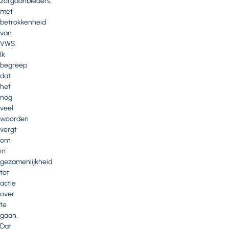
zorgaanbieders,
met
betrokkenheid
van
VWS.
Ik
begreep
dat
het
nog
veel
woorden
vergt
om
in
gezamenlijkheid
tot
actie
over
te
gaan.
Dat