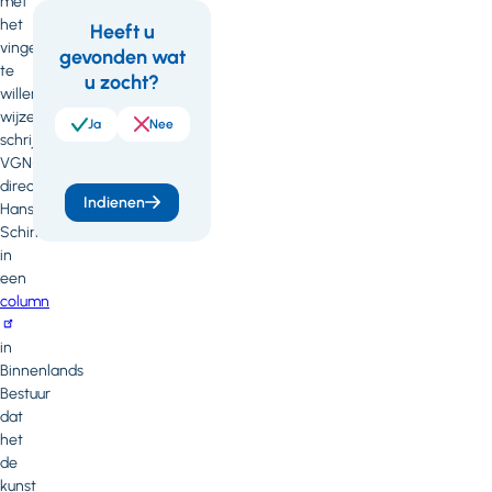
met
het
Heeft u
vingertje
gevonden wat
Feedback
te
u zocht?
willen
wijzen,
Ja
Nee
schrijft
VGN-
directeur
Indienen
Hans
Schirmbeck
in
een
column
in
Binnenlands
Bestuur
dat
het
de
kunst