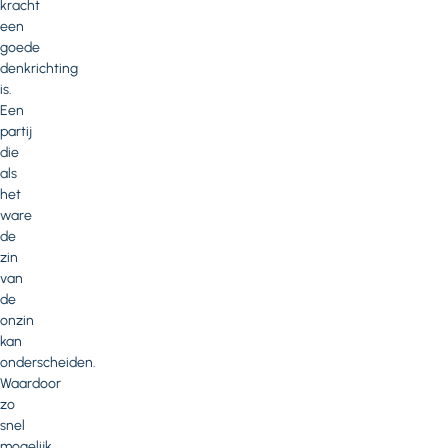
kracht
een
goede
denkrichting
is.
Een
partij
die
als
het
ware
de
zin
van
de
onzin
kan
onderscheiden.
Waardoor
zo
snel
mogelijk