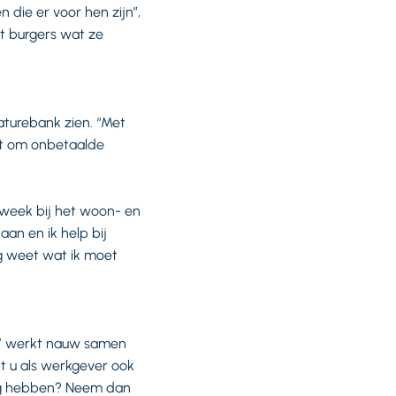
die er voor hen zijn”,
at burgers wat ze
aturebank zien. “Met
at om onbetaalde
 week bij het woon- en
an en ik help bij
ag weet wat ik moet
DW werkt nauw samen
t u als werkgever ook
dig hebben? Neem dan