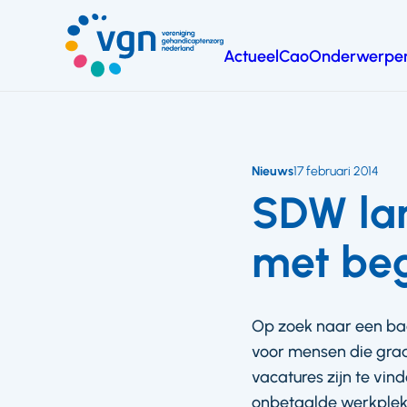
Ga
naar
Actueel
Cao
Onderwerpe
hoofdinhoud
Vereniging
Gehandicaptenzorg
Nederland
Nieuws
17 februari 2014
SDW lan
met beg
Op zoek naar een ba
voor mensen die graa
vacatures zijn te vi
onbetaalde werkplekke