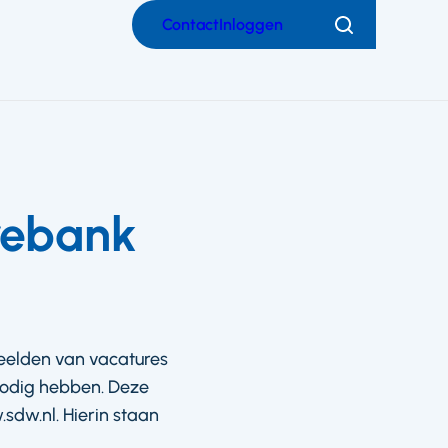
Contact
Inloggen
Zoeken
rebank
eelden van vacatures
nodig hebben. Deze
sdw.nl. Hierin staan