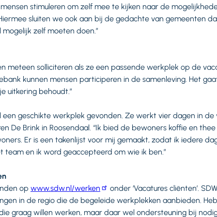
mensen stimuleren om zelf mee te kijken naar de mogelijkheden 
. “Hiermee sluiten we ook aan bij de gedachte van gemeenten d
 mogelijk zelf moeten doen.”
n meteen solliciteren als ze een passende werkplek op de vac
rebank kunnen mensen participeren in de samenleving. Het ga
e uitkering behoudt.”
 al een geschikte werkplek gevonden. Ze werkt vier dagen in de
n De Brink in Roosendaal. “Ik bied de bewoners koffie en thee a
oners. Er is een takenlijst voor mij gemaakt, zodat ik iedere d
het team en ik word geaccepteerd om wie ik ben.”
en
vinden op
www.sdw.nl/werken
onder ‘Vacatures cliënten’. S
lingen in de regio die de begeleide werkplekken aanbieden. Heb
ie graag willen werken, maar daar wel ondersteuning bij no