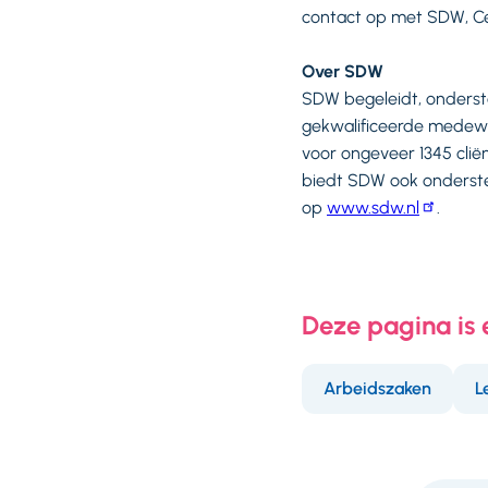
contact op met SDW, C
Over SDW
SDW begeleidt, onderst
gekwalificeerde medewer
voor ongeveer 1345 clië
biedt SDW ook ondersteu
op
www.sdw.nl
.
Deze pagina is
Arbeidszaken
L