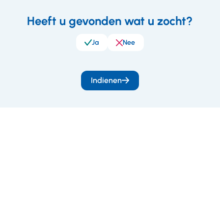
Heeft u gevonden wat u zocht?
eedback
Ja
Nee
Indienen