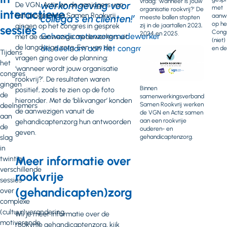
vraag: 'wanneer is jouw
werkomgeving voor
De VGN, Actiz en de aanjagers van
met
organisatie rookvrij?' De
interactieve
het programma Samen Rookvrij
aanw
collega’s en cliënten!’
meeste ballen stopten
op he
gingen op het congres in gesprek
zij in de jaartallen 2023,
sessies
Cong
2024 en 2025.
Gehandicaptenzorgmedewerker
met de aanwezige medewerkers uit
(niet)
de langdurige zorg. Een van de
die deelnam aan het congres
en de
Tijdens
vragen ging over de planning:
het
‘wanneer wordt jouw organisatie
congres
rookvrij?’. De resultaten waren
gingen
Binnen
positief, zoals te zien op de foto
de
samenwerkingsverband
hieronder. Met de ‘blikvanger’ konden
Samen Rookvrij werken
deelnemers
de aanwezigen vanuit de
de VGN en Actiz samen
aan
aan een rookvrije
gehandicaptenzorg hun antwoorden
de
ouderen- en
geven.
slag
gehandicaptenzorg.
in
Meer informatie over
twintig
verschillende
rookvrije
sessies
(gehandicapten)zorg
over
complexe
(cultuur)verandering,
Wil je meer informatie over de
motiverende
rookvrije gehandicaptenzorg, kijk