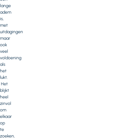
lange
adem
is,
met
uitdagingen
maar
ook
veel
voldoening
als
het
lukt.
Het
blijkt
heel
zinvol
om
elkaar
op
te
zoeken,