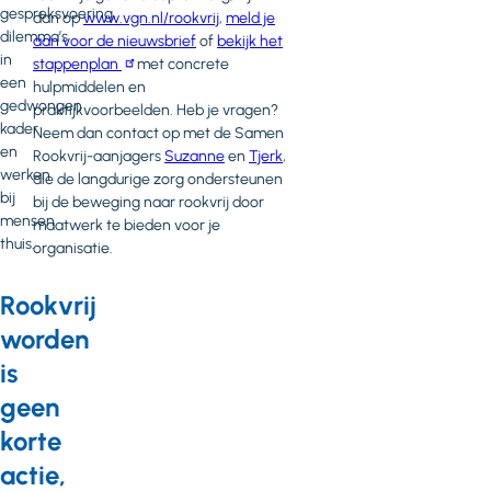
gespreksvoering,
dan op
www.vgn.nl/rookvrij
,
meld je
dilemma’s
aan voor de nieuwsbrief
of
bekijk het
in
stappenplan
met concrete
een
hulpmiddelen en
gedwongen
praktijkvoorbeelden. Heb je vragen?
kader
Neem dan contact op met de Samen
en
Rookvrij-aanjagers
Suzanne
en
Tjerk
,
werken
die de langdurige zorg ondersteunen
bij
bij de beweging naar rookvrij door
mensen
maatwerk te bieden voor je
thuis.
organisatie.
Rookvrij
worden
is
geen
korte
actie,