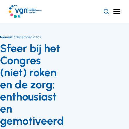
Ga
naar
Zoeken
Menu
hoofdinhoud
Vereniging
Gehandicaptenzorg
Nederland
Nieuws
07 december 2023
Sfeer bij het
Congres
(niet) roken
en de zorg:
enthousiast
en
gemotiveerd