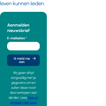
leven kunnen leiden.
Aanmelden
nieuwsbrief
E-mailadres
Ik meld me
aan
Wij gaan altijd
zorgvuldig met je
gegevens om en
zullen deze nooit
doorverkopen aan
derden. Lees
hoe wij
omgaan met jouw