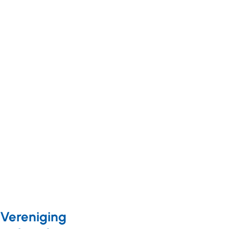
Nieuws
15 april 2019
Nieuws
09 januari 2019
Geen
Vernieuwd
misstanden
overzicht wettelijke
rond
registraties
meerzorg; wel
gehandicaptenzorg
misverstanden
Vereniging