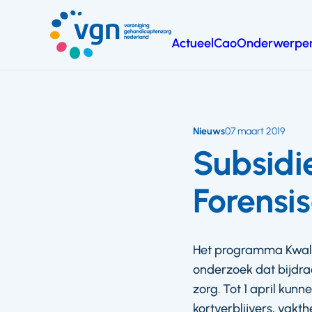
Ga
naar
Actueel
Cao
Onderwerpe
hoofdinhoud
Vereniging
Gehandicaptenzorg
Nederland
Nieuws
07 maart 2019
Subsidi
Forensi
Het programma Kwalit
onderzoek dat bijdra
zorg. Tot 1 april kun
kortverblijvers, vakt