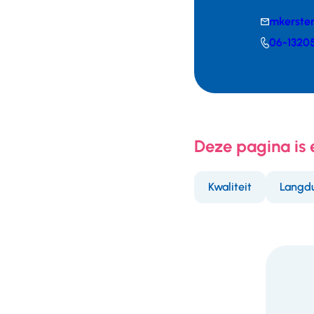
E-
mkerste
mail
Telefoonnumm
06-1320
Deze pagina is
Kwaliteit
Langdu
F