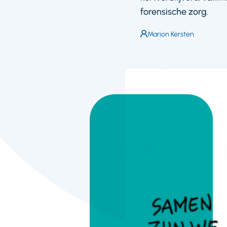
forensische zorg.
Auteur:
Marion Kersten