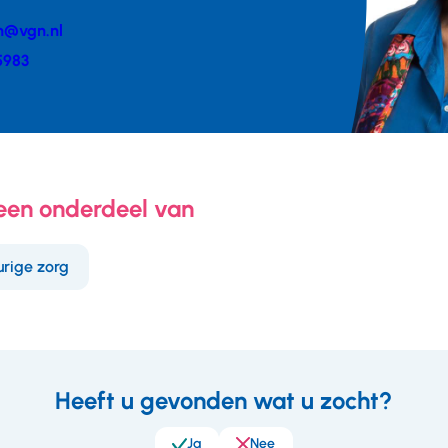
n@vgn.nl
er
5983
 een onderdeel van
rige zorg
Heeft u gevonden wat u zocht?
eedback
Ja
Nee