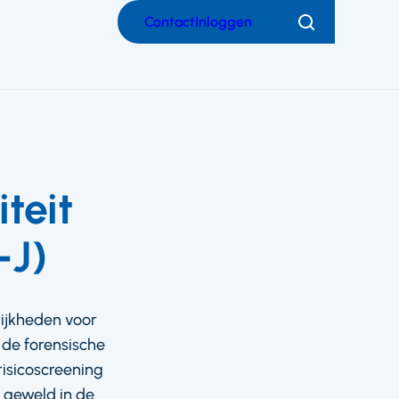
Contact
Inloggen
Zoeken
teit
-J)
lijkheden voor
 de forensische
risicoscreening
h geweld in de