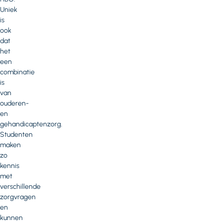
Uniek
is
ook
dat
het
een
combinatie
is
van
ouderen-
en
gehandicaptenzorg.
Studenten
maken
zo
kennis
met
verschillende
zorgvragen
en
kunnen