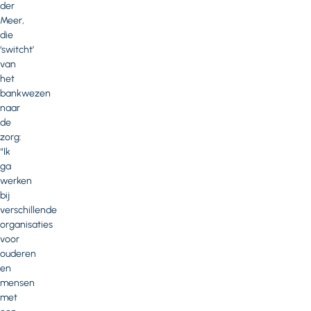
der
Meer,
die
‘switcht’
van
het
bankwezen
naar
de
zorg:
“Ik
ga
werken
bij
verschillende
organisaties
voor
ouderen
en
mensen
met