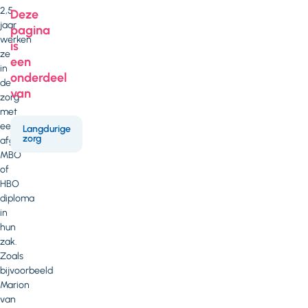
2,5
Deze
jaar
pagina
werken
is
ze
een
in
onderdeel
de
van
zorg
met
een
Langdurige
zorg
afgeronde
MBO
of
HBO
diploma
in
hun
zak.
Zoals
bijvoorbeeld
Marion
van