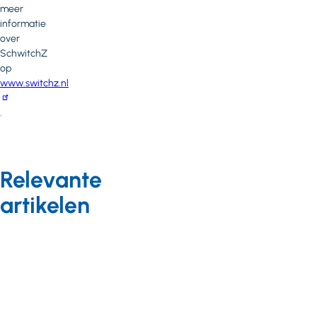
meer
informatie
over
SchwitchZ
op
www.switchz.nl
.
Relevante
artikelen
Nieuws