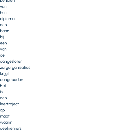
behalen
van
hun
diploma
een
baan
bij
een
van
de
aangesloten
zorgorganisaties
krijgt
aangeboden.
Het
is
een
leertraject
op
maat
waarin
deelnemers