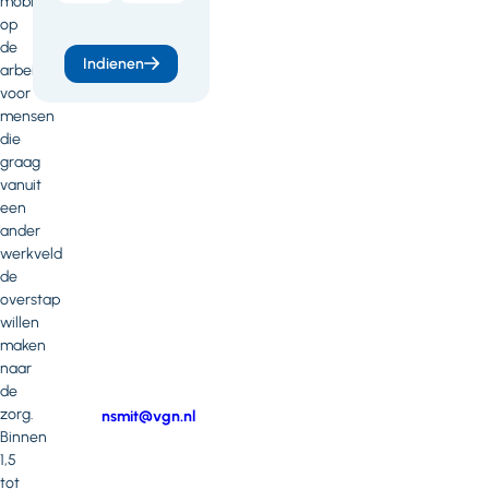
mobiliteit
weten
op
de
of
Indienen
arbeidsmarkt
heb
voor
mensen
je
die
vragen
graag
vanuit
of
een
opmerkingen?
ander
werkveld
Neem
de
contact
overstap
op
willen
met
maken
Noortje
naar
Smit
de
zorg.
E-
nsmit@vgn.nl
Binnen
mail
Telefoonnummer
1,5
tot