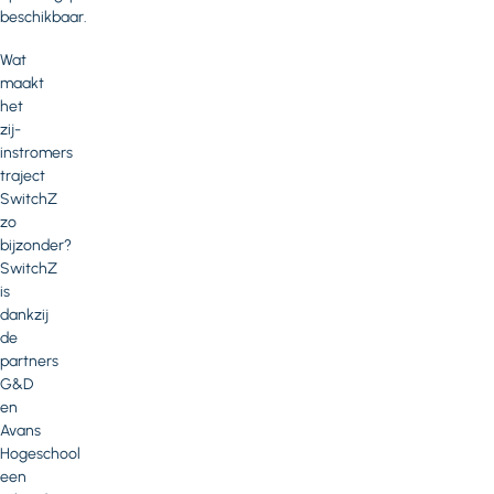
beschikbaar.
Wat
maakt
het
zij-
instromers
traject
SwitchZ
zo
bijzonder?
SwitchZ
is
dankzij
de
partners
G&D
en
Avans
Hogeschool
een