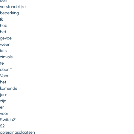
een
verstandelijke
beperking.
Ik
heb
het
gevoel
weer
iets
zinvols
te
doen.”
Voor
het
komende
jaar
zijn
er
voor
SwitchZ
52
opleidingsplaatsen