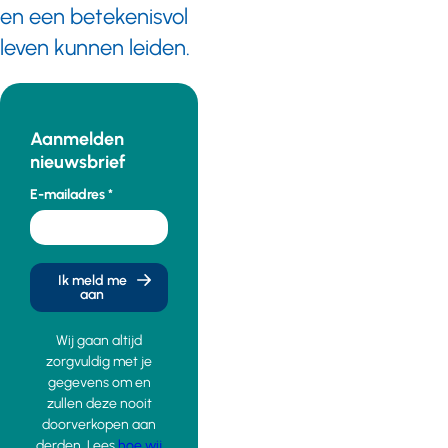
en een betekenisvol
leven kunnen leiden.
Aanmelden
nieuwsbrief
E-mailadres
Ik meld me
aan
Wij gaan altijd
zorgvuldig met je
gegevens om en
zullen deze nooit
doorverkopen aan
derden. Lees
hoe wij