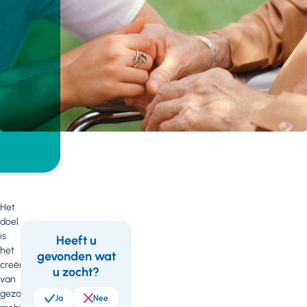
Het
doel
is
Heeft u
het
gevonden wat
Feedback
Wil
creëren
u zocht?
je
van
gezamenlijk
meer
Ja
Nee