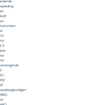
erkende
opleiding
en
leidt
zij-
instromers
in
1,5
tot
2,5
jaar
op
tot
verzorgende
3
IG-
MZ
of
verpleegkundigen
MBO
of
HBO.