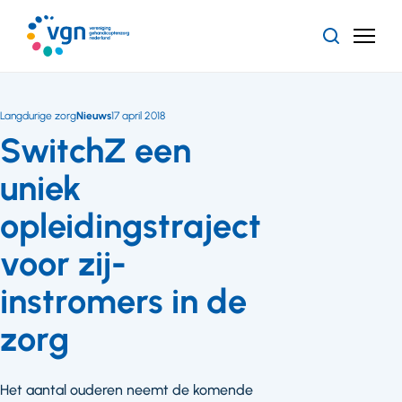
Ga
naar
Zoeken
Menu
hoofdinhoud
Vereniging
Gehandicaptenzorg
Nederland
Langdurige zorg
Nieuws
17 april 2018
SwitchZ een
uniek
opleidingstraject
voor zij-
instromers in de
zorg
Het aantal ouderen neemt de komende