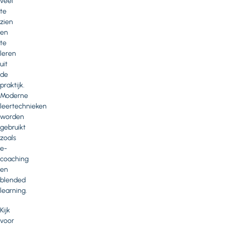
veel
te
zien
en
te
leren
uit
de
praktijk.
Moderne
leertechnieken
worden
gebruikt
zoals
e-
coaching
en
blended
learning.
Kijk
voor