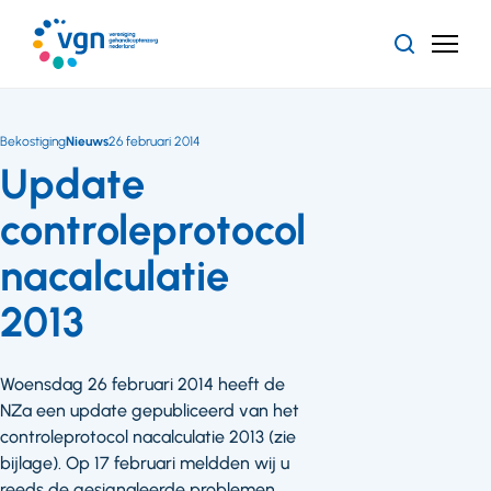
Ga
naar
Zoeken
Menu
hoofdinhoud
Vereniging
Gehandicaptenzorg
Nederland
Bekostiging
Nieuws
26 februari 2014
Update
controleprotocol
nacalculatie
2013
Woensdag 26 februari 2014 heeft de
NZa een update gepubliceerd van het
controleprotocol nacalculatie 2013 (zie
bijlage). Op 17 februari meldden wij u
reeds de gesignaleerde problemen