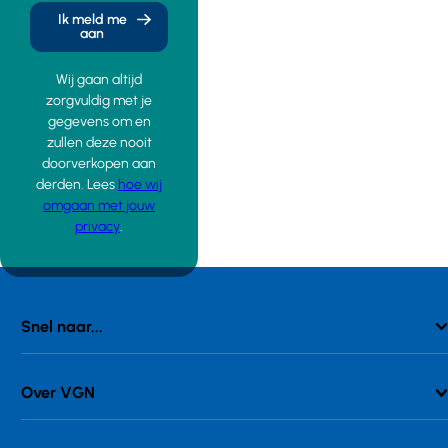
Ik meld me
aan
Wij gaan altijd
zorgvuldig met je
gegevens om en
zullen deze nooit
doorverkopen aan
derden. Lees
hoe wij
omgaan met jouw
privacy
.
Snel naar...
Over VGN