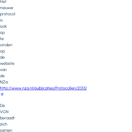
Het
nieuwe
protocol
is
ook
op
te
vinden
op
de
website
van
de
NZa:
http://www.nza.nl/publicaties/Protocollen/2013/
De
VGN
beraadt
zich
samen