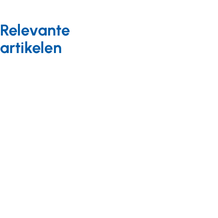
Relevante
artikelen
Bekostiging
Nieuws
17 februari 2014
Controleprotocol
nacalculatie
2013 AWBZ
Op 5 februari 2014
heeft de NZa het
controleprotocol
nacalculatie AWBZ-
zorgaanbieders