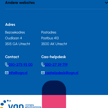
Andere websites
Adres
Bezoekadres
Postadres
Oudlaan 4
Postbus 413
3515 GA Utrecht
3500 AK Utrecht
Contact
Cao-helpdesk
030-273 93 00
030-27 39 719
Telephonenumber
Telephonenumber
info@vgn.nl
caohelpdesk@vgn.nl
E-
E-
mail
mail