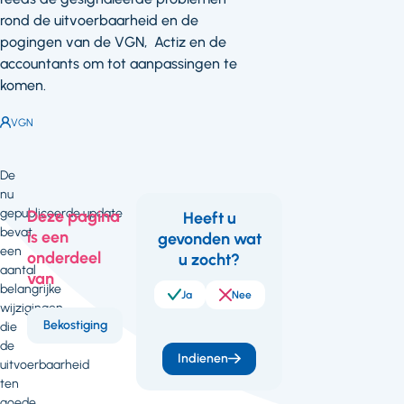
rond de uitvoerbaarheid en de
pogingen van de VGN, Actiz en de
accountants om tot aanpassingen te
komen.
Auteur:
VGN
De
nu
gepubliceerde update
Deze pagina
Heeft u
bevat
is een
gevonden wat
Feedback
een
onderdeel
u zocht?
aantal
Bekostiging
11 juni 2019
van
belangrijke
Ja
Nee
wijzigingen
update
Bekostiging
die
Controleprotocol
de
nacalculatie
Indienen
uitvoerbaarheid
2013 AWBZ
ten
(PDF - 168 kB)
goede