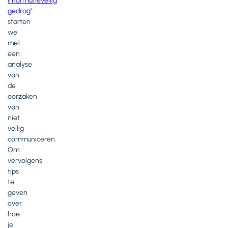
informatieveilig
gedrag"
starten
we
met
een
analyse
van
de
oorzaken
van
niet
veilig
communiceren.
Om
vervolgens
tips
te
geven
over
hoe
je