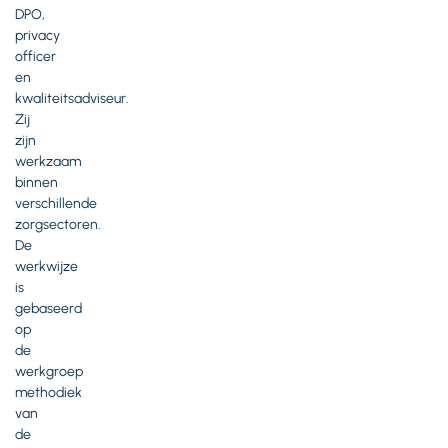
DPO,
privacy
officer
en
kwaliteitsadviseur.
Zij
zijn
werkzaam
binnen
verschillende
zorgsectoren.
De
werkwijze
is
gebaseerd
op
de
werkgroep
methodiek
van
de