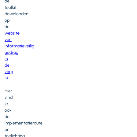
de
toolkit
downloaden
op
de
website
van
informatieveilig
gedrag
in
de
zorg
.
Hier
vind
je
ook
de
implementatieroute
en
toelichting.