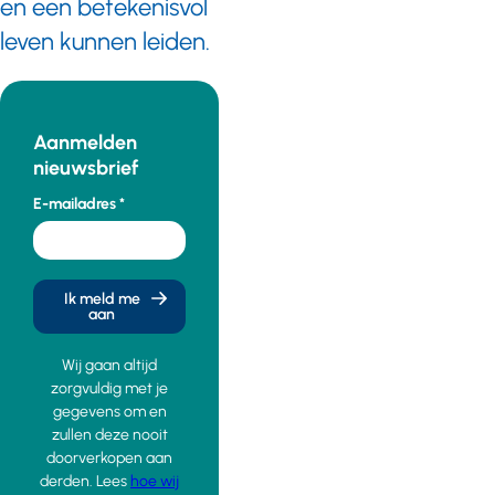
en een betekenisvol
leven kunnen leiden.
Aanmelden
nieuwsbrief
E-mailadres
Ik meld me
aan
Wij gaan altijd
zorgvuldig met je
gegevens om en
zullen deze nooit
doorverkopen aan
derden. Lees
hoe wij