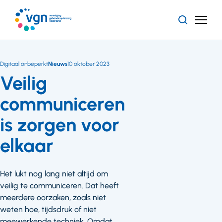
Ga
naar
Zoeken
Menu
hoofdinhoud
Vereniging
Gehandicaptenzorg
Nederland
Digitaal onbeperkt
Nieuws
10 oktober 2023
Veilig
communiceren
is zorgen voor
elkaar
Het lukt nog lang niet altijd om
veilig te communiceren. Dat heeft
meerdere oorzaken, zoals niet
weten hoe, tijdsdruk of niet
meewerkende techniek. Omdat