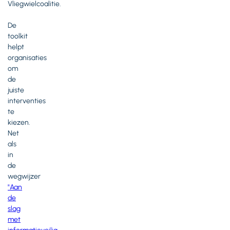
Vliegwielcoalitie.
De
toolkit
helpt
organisaties
om
de
juiste
interventies
te
kiezen.
Net
als
in
de
wegwijzer
"Aan
de
slag
met