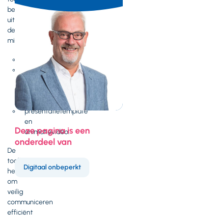
bestaat
uit
de
middelen;
implementatieroutekaart,
voorbeeld
werkwijze
veilig
communiceren,
presentatietemplate
en
Deze pagina is een
animatievideo.
onderdeel van
De
toolkit
Digitaal onbeperkt
helpt
om
veilig
communiceren
efficiënt