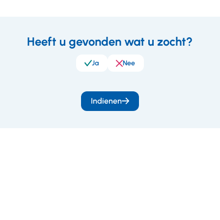
Heeft u gevonden wat u zocht?
eedback
Ja
Nee
Indienen