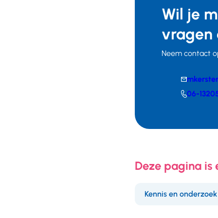
Wil je 
vragen 
Neem contact o
E-
mkerste
mail
Telefoonnumm
06-1320
Deze pagina is
Kennis en onderzoek