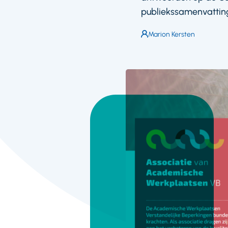
publiekssamenvattin
Auteur:
Marion Kersten