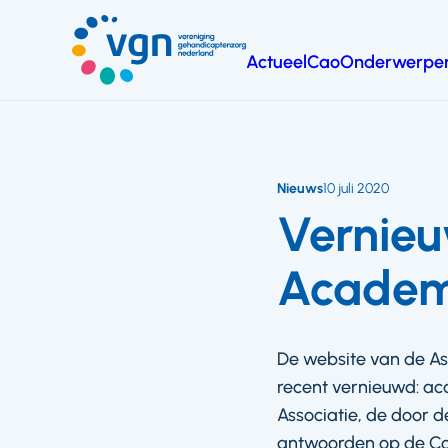
Ga
naar
Actueel
Cao
Onderwerpe
hoofdinhoud
Vereniging
Gehandicaptenzorg
Nederland
Nieuws
10 juli 2020
Vernieu
Academ
De website van de As
recent vernieuwd: ac
Associatie, de door 
antwoorden op de Cov