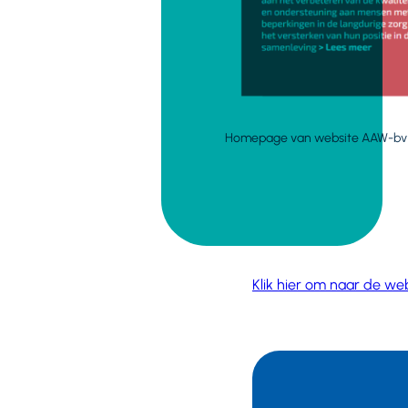
Homepage van website AAW-bv
Klik hier om naar de we