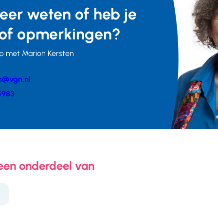
meer weten of heb je
of opmerkingen?
p met Marion Kersten
n@vgn.nl
er
5983
 een onderdeel van