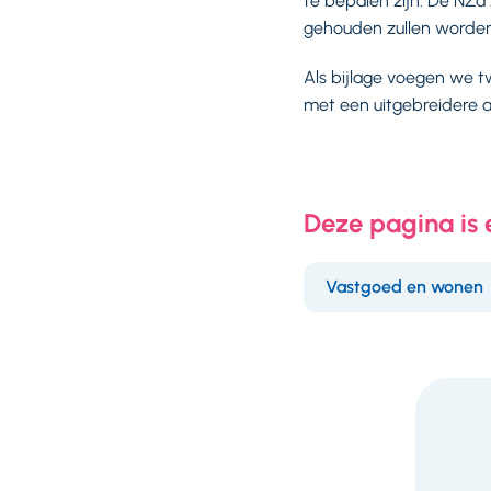
te bepalen zijn. De NZa
gehouden zullen worden
Als bijlage voegen we
met een uitgebreidere a
Deze pagina is
Vastgoed en wonen
F