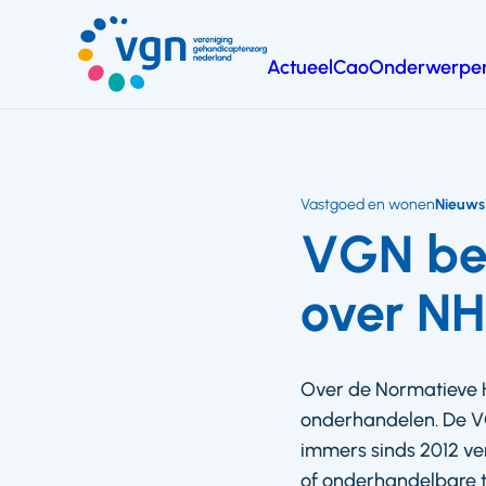
Ga
naar
Actueel
Cao
Onderwerpe
hoofdinhoud
Vereniging
Gehandicaptenzorg
Nederland
Vastgoed en wonen
Nieuws
VGN bep
over N
Over de Normatieve H
onderhandelen. De VG
immers sinds 2012 v
of onderhandelbare 