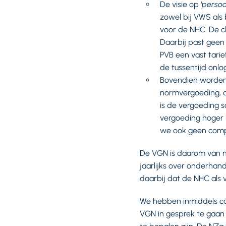
De visie op ‘
persoo
zowel bij VWS als 
voor de NHC. De cl
Daarbij past geen 
PVB een vast tarie
de tussentijd onl
Bovendien worde
normvergoeding, d
is de vergoeding 
vergoeding hoger l
we ook geen compe
De VGN is daarom van m
jaarlijks over onderhan
daarbij dat de NHC als v
We hebben inmiddels c
VGN in gesprek te gaan 