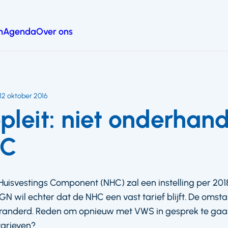
n
Agenda
Over ons
12 oktober 2016
leit: niet onderhan
HC
uisvestings Component (NHC) zal een instelling per 20
N wil echter dat de NHC een vast tarief blijft. De omst
eranderd. Reden om opnieuw met VWS in gesprek te gaa
tarieven?