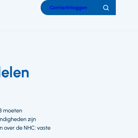
Contact
Inloggen
Zoeken
delen
18 moeten
andigheden zijn
n over de NHC: vaste