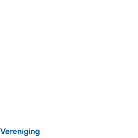
Nieuws
10 mei 2019
Nieuws
18 november 2018
Leernetwerk
De
EMB in het
kennisinfrastructuur
vizier aan
langdurige zorg
de slag met
wordt sterker
de leidraad
Vereniging