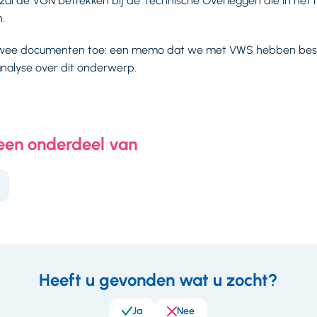
 zal de VGN betrekken bij de Technische Overleggen die in het 
.
 twee documenten toe: een memo dat we met VWS hebben besp
nalyse over dit onderwerp.
 een onderdeel van
Heeft u gevonden wat u zocht?
eedback
Ja
Nee