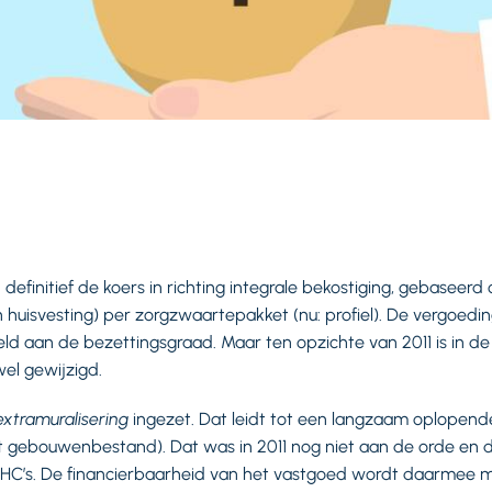
1 definitief de koers in richting integrale bekostiging, gebaseer
 en huisvesting) per zorgzwaartepakket (nu: profiel). De vergoed
ld aan de bezettingsgraad. Maar ten opzichte van 2011 is in d
wel gewijzigd.
extramuralisering
ingezet. Dat leidt tot een langzaam oplopend
t gebouwenbestand). Dat was in 2011 nog niet aan de orde en d
NHC’s. De financierbaarheid van het vastgoed wordt daarmee moe