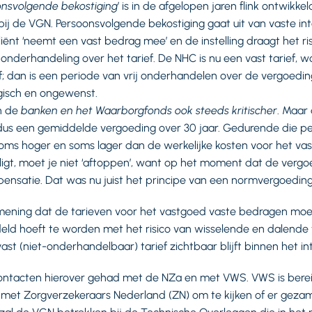
nsvolgende bekostiging
’ is in de afgelopen jaren flink ontwikke
bij de VGN. Persoonsvolgende bekostiging gaat uit van vaste int
iënt ‘neemt een vast bedrag mee’ en de instelling draagt het ri
onderhandeling over het tarief. De NHC is nu een vast tarief, w
f; dan is een periode van vrij onderhandelen over de vergoeding
ogisch en ongewenst.
n de
banken en het Waarborgfonds ook steeds kritischer
. Maar
us een gemiddelde vergoeding over 30 jaar. Gedurende die per
soms hoger en soms lager dan de werkelijke kosten voor het v
igt, moet je niet ‘aftoppen’, want op het moment dat de vergoed
nsatie. Dat was nu juist het principe van een normvergoeding
ening dat de tarieven voor het vastgoed vaste bedragen moete
deld hoeft te worden met het risico van wisselende en dalende t
ast (niet-onderhandelbaar) tarief zichtbaar blijft binnen het int
ontacten hierover gehad met de NZa en met VWS. VWS is ber
met Zorgverzekeraars Nederland (ZN) om te kijken of er gezam