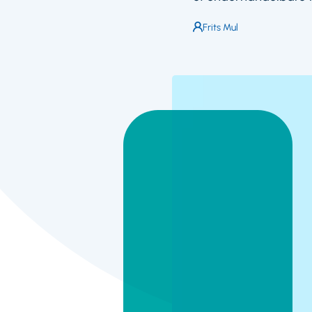
Auteur:
Frits Mul