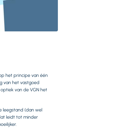
d op het principe van één
ing van het vastgoed
e optiek van de VGN het
e leegstand (dan wel
at leidt tot minder
ilijker.