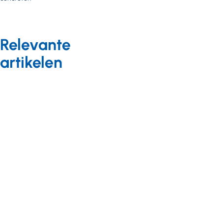
Relevante
artikelen
Meedoen in de
samenleving
Achtergrond
02 juni 2025
Zorgvernieuwer
Teun Toebes:
‘Mogen mensen
nog gewoon
mens zijn?’