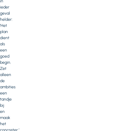
in
ieder
geval
helder:
‘Het
plan
dient
als
een
goed
begin.
Zet
alleen
de
ambities
een
tandje
bij
en
maak
het
concreter.’