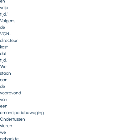
en
vrije
tijd.’
Volgens
de
VGN-
directeur
kost
dat
tijd.
‘We
staan
aan
de
vooravond
van
een
emancipatiebeweging.
Ondertussen
vieren
we
geboekte