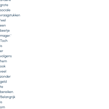
grote
sociale
vraagstukken
‘wel
een
beetje
mager.’
Toch
is
er
volgens
hem
ook
veel
zonder
geld
te
bereiken.
‘Belangrijk
is
om