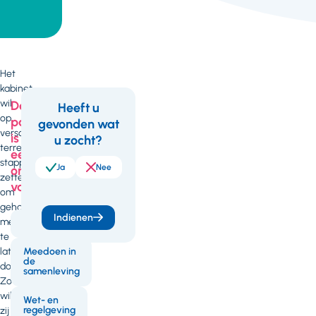
Het
kabinet
wil
Deze
Heeft u
op
pagina
gevonden wat
Feedback
verschillende
is
u zocht?
terreinen
een
stappen
Ja
Nee
onderdeel
zetten
van
om
gehandicapten
Indienen
mee
Governance
te
laten
Meedoen in
de
doen.
samenleving
Zo
willen
Wet- en
regelgeving
zij