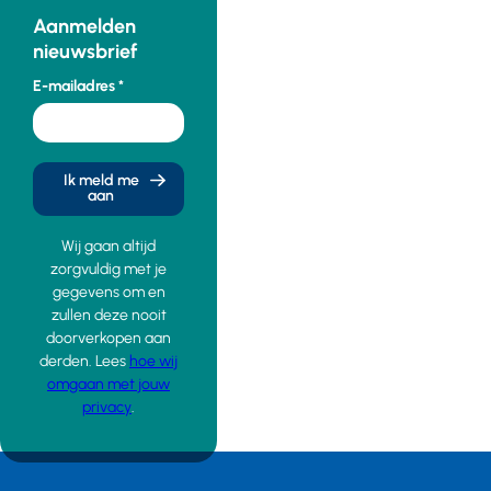
Aanmelden
nieuwsbrief
E-mailadres
Ik meld me
aan
Wij gaan altijd
zorgvuldig met je
gegevens om en
zullen deze nooit
doorverkopen aan
derden. Lees
hoe wij
omgaan met jouw
privacy
.