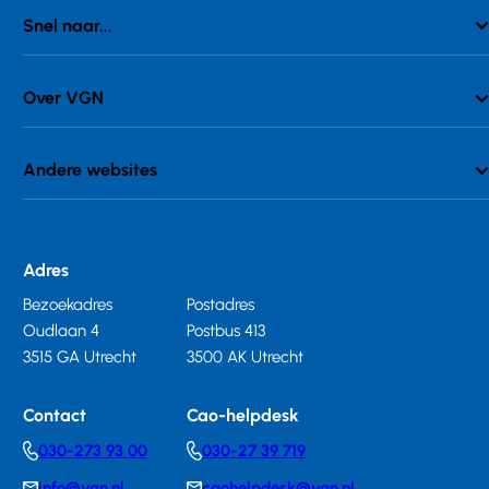
Snel naar...
Over VGN
Andere websites
Adres
Bezoekadres
Postadres
Oudlaan 4
Postbus 413
3515 GA Utrecht
3500 AK Utrecht
Contact
Cao-helpdesk
030-273 93 00
030-27 39 719
Telephonenumber
Telephonenumber
info@vgn.nl
caohelpdesk@vgn.nl