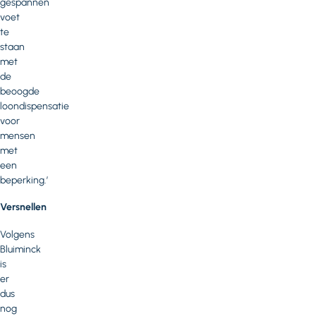
gespannen
voet
te
staan
met
de
beoogde
loondispensatie
voor
mensen
met
een
beperking.’
Versnellen
Volgens
Bluiminck
is
er
dus
nog