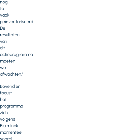
nog
te
vaak
geïnventariseerd.
De
resultaten
van
dit
actieprogramma
moeten
we
afwachten.’
Bovendien
focust
het
programma
zich
volgens
Bluiminck
momenteel
vooral