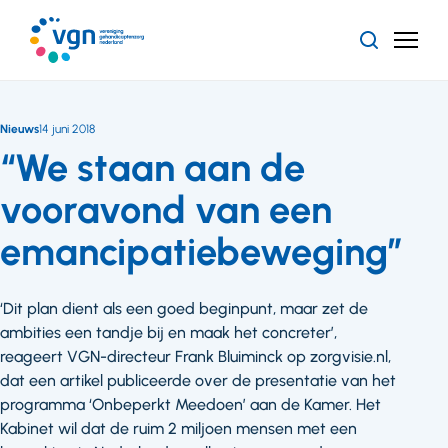
Ga
naar
Zoeken
Menu
hoofdinhoud
Vereniging
Gehandicaptenzorg
Nederland
Nieuws
14 juni 2018
“We staan aan de
vooravond van een
emancipatiebeweging”
‘Dit plan dient als een goed beginpunt, maar zet de
ambities een tandje bij en maak het concreter’,
reageert VGN-directeur Frank Bluiminck op zorgvisie.nl,
dat een artikel publiceerde over de presentatie van het
programma ‘Onbeperkt Meedoen’ aan de Kamer. Het
Kabinet wil dat de ruim 2 miljoen mensen met een