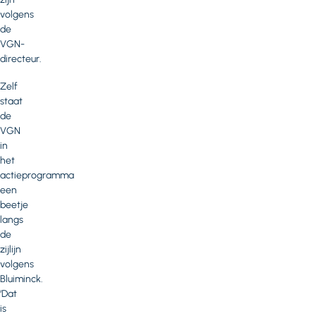
volgens
de
VGN-
directeur.
Zelf
staat
de
VGN
in
het
actieprogramma
een
beetje
langs
de
zijlijn
volgens
Bluiminck.
‘Dat
is