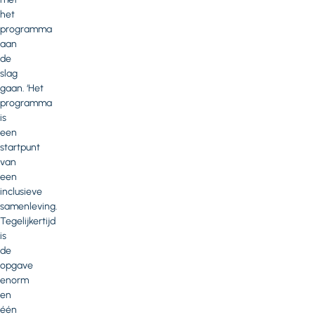
het
programma
aan
de
slag
gaan. ‘Het
programma
is
een
startpunt
van
een
inclusieve
samenleving.
Tegelijkertijd
is
de
opgave
enorm
en
één