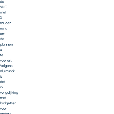
de
VNG
met
3
miljoen
euro
om
de
plannen
uit
te
voeren.
Volgens
Bluiminck
is
dat
in
vergelijking
met
budgetten
voor
andere