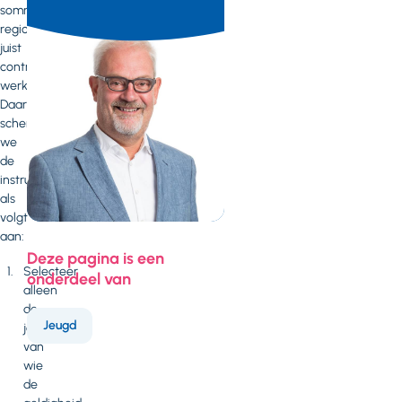
sommige
regio's
juist
contraproductief
werkt.
Daarom
scherpen
we
de
instructie
als
volgt
aan:
Deze pagina is een
Selecteer
onderdeel van
alleen
de
Jeugd
jeugdigen
van
wie
de