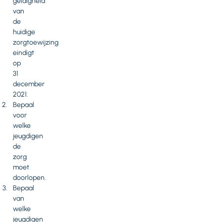
geldigheid
van
de
huidige
zorgtoewijzing
eindigt
op
31
december
2021.
Bepaal
voor
welke
jeugdigen
de
zorg
moet
doorlopen.
Bepaal
van
welke
jeugdigen