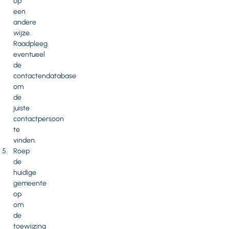
op
een
andere
wijze.
Raadpleeg
eventueel
de
contactendatabase
om
de
juiste
contactpersoon
te
vinden.
Roep
de
huidige
gemeente
op
om
de
toewijzing