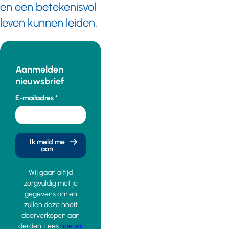
en een betekenisvol
de nieuwe
gemeente.
leven kunnen leiden.
Aanmelden
nieuwsbrief
E-mailadres
Ik meld me
aan
Wij gaan altijd
zorgvuldig met je
gegevens om en
zullen deze nooit
doorverkopen aan
derden. Lees
hoe wij