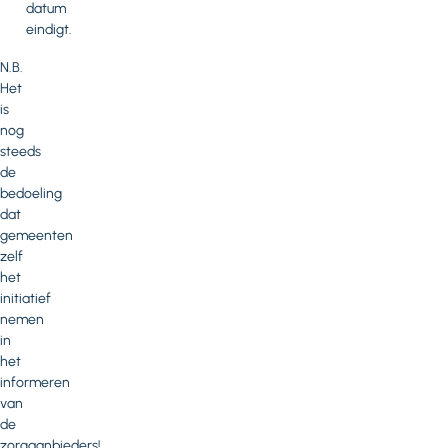
datum
eindigt.
N.B.
Het
is
nog
steeds
de
bedoeling
dat
gemeenten
zelf
het
initiatief
nemen
in
het
informeren
van
de
zorgaanbieders!