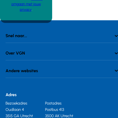
omgaan met jouw
privacy
.
Snel naar...
Over VGN
Andere websites
Adres
Bezoekadres
Postadres
Oudlaan 4
Postbus 413
3515 GA Utrecht
3500 AK Utrecht