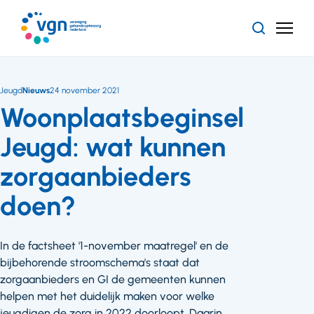
Ga
naar
Zoeken
Menu
hoofdinhoud
Vereniging
Gehandicaptenzorg
Nederland
Jeugd
Nieuws
24 november 2021
Woonplaatsbeginsel
Jeugd: wat kunnen
zorgaanbieders
doen?
In de factsheet '1-november maatregel' en de
bijbehorende stroomschema's staat dat
zorgaanbieders en GI de gemeenten kunnen
helpen met het duidelijk maken voor welke
jeugdigen de zorg in 2022 doorloopt. Daarin