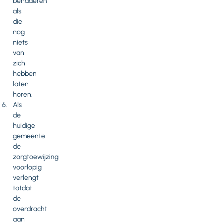
benaderen
als
die
nog
niets
van
zich
hebben
laten
horen.
Als
de
huidige
gemeente
de
zorgtoewijzing
voorlopig
verlengt
totdat
de
overdracht
aan