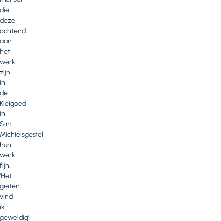
die
deze
ochtend
aan
het
werk
zijn
in
de
Kleigoed
in
Sint
Michielsgestel
hun
werk
fijn.
‘Het
gieten
vind
ik
geweldig’,