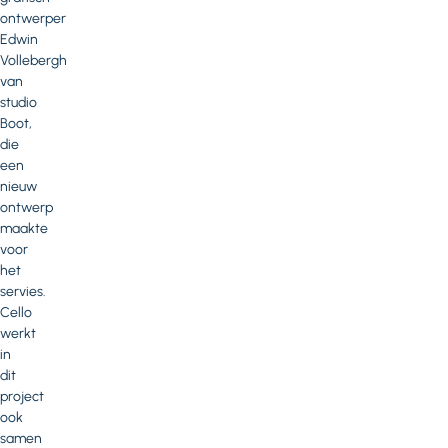
ontwerper
Edwin
Vollebergh
van
studio
Boot,
die
een
nieuw
ontwerp
maakte
voor
het
servies.
Cello
werkt
in
dit
project
ook
samen