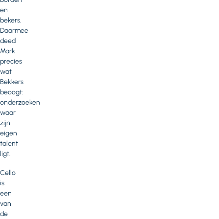
en
bekers.
Daarmee
deed
Mark
precies
wat
Bekkers
beoogt:
onderzoeken
waar
zijn
eigen
talent
ligt.
Cello
is
een
van
de