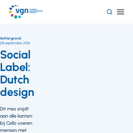
Ga
naar
Zoeken
Menu
hoofdinhoud
Vereniging
Gehandicaptenzorg
Nederland
Achtergrond
28 september 2016
Social
Label:
Dutch
design
Dit mes snijdt
aan alle kanten:
bij Cello voeren
mensen met