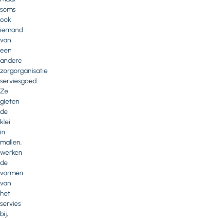
soms
ook
iemand
van
een
andere
zorgorganisatie
serviesgoed.
Ze
gieten
de
klei
in
mallen,
werken
de
vormen
van
het
servies
bij,