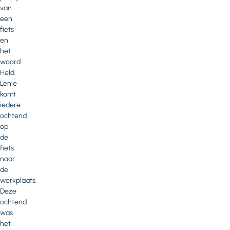
van
een
fiets
en
het
woord
Held.
Lenie
komt
iedere
ochtend
op
de
fiets
naar
de
werkplaats.
Deze
ochtend
was
het