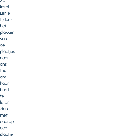
Zo
komt
Lenie
tijdens
het
plakken
van
de
plaatjes
naar
ons
toe
om
haar
bord
te
laten
zien,
met
daarop
een
plaatje