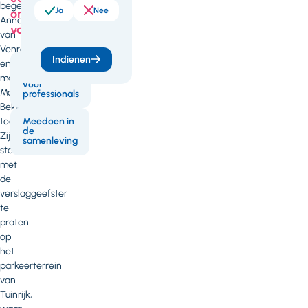
begeleidster
Ja
Nee
onderdeel
Annemarie
van
van
Venrooij
Indienen
en
Leren en
ontwikkelen
manager
voor
Maria
professionals
Bekkers
toe.
Meedoen in
de
Zij
samenleving
staan
met
de
verslaggeefster
te
praten
op
het
parkeerterrein
van
Tuinrijk,