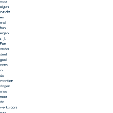
naar
eigen
inzicht
en
met
hun
eigen
stijl.
Een
ander
deel
gaat
eens
in
de
veertien
dagen
mee
naar
de
werkplaats
van