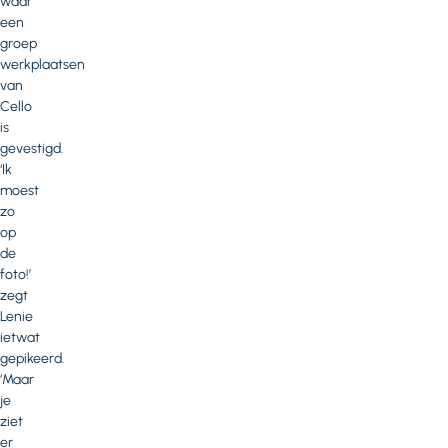
waar
een
groep
werkplaatsen
van
Cello
is
gevestigd.
‘Ik
moest
zo
op
de
foto!’
zegt
Lenie
ietwat
gepikeerd.
‘Maar
je
ziet
er