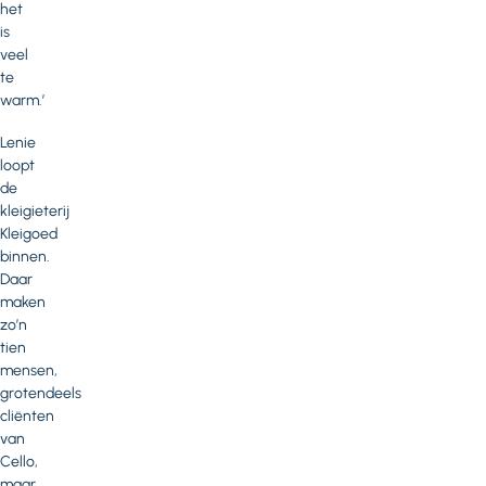
het
is
veel
te
warm.’
Lenie
loopt
de
kleigieterij
Kleigoed
binnen.
Daar
maken
zo’n
tien
mensen,
grotendeels
cliënten
van
Cello,
maar