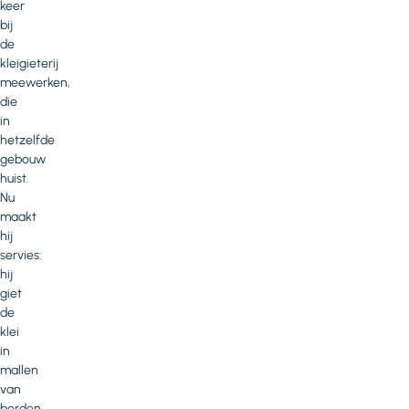
keer
bij
de
kleigieterij
meewerken,
die
in
hetzelfde
gebouw
huist.
Nu
maakt
hij
servies:
hij
giet
de
klei
in
mallen
van
borden