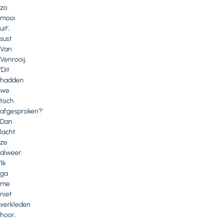
zo
mooi
uit’,
sust
Van
Venrooij.
‘Dit
hadden
we
toch
afgesproken?’
Dan
lacht
ze
alweer.
‘Ik
ga
me
niet
verkleden
hoor,