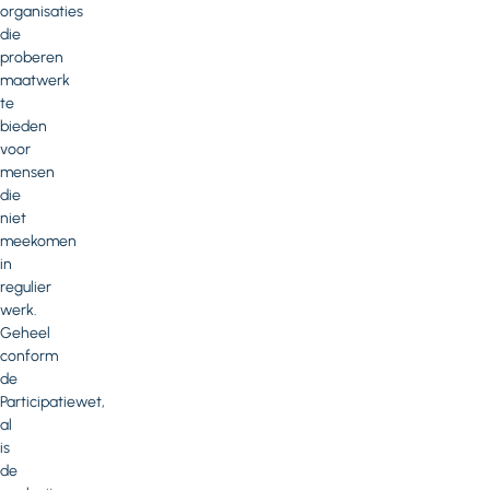
organisaties
die
proberen
maatwerk
te
bieden
voor
mensen
die
niet
meekomen
in
regulier
werk.
Geheel
conform
de
Participatiewet,
al
is
de