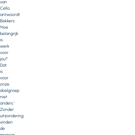
van
Cello,
antwoordt
Bekkers:
‘Hoe
belangrijk
is
werk
voor
jou?
Dat
is
voor
onze
doelgroep
niet
anders.’
Zonder
uitzondering
vinden
de
mensen