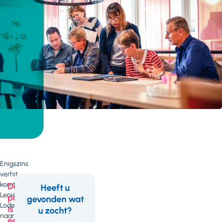
Enigszins
verhit
komt
Deze
Heeft u
Lenie
pagina
gevonden wat
Feedback
Lodewijkx
is
u zocht?
naar
een