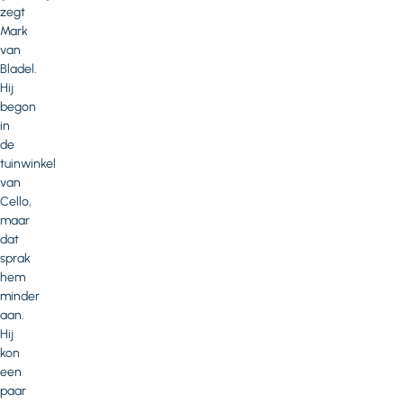
zegt
Mark
van
Bladel.
Hij
begon
in
de
tuinwinkel
van
Cello,
maar
dat
sprak
hem
minder
aan.
Hij
kon
een
paar