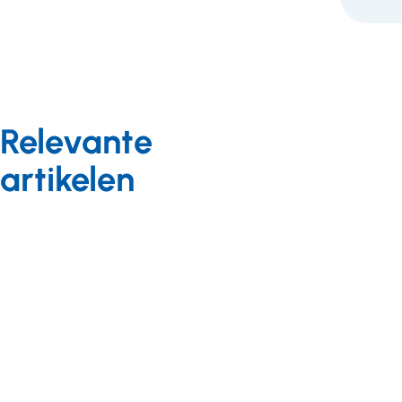
Relevante
artikelen
Arbeidszaken
Arbeidszaken
Arbeidszaken
Achtergrond
03 juni 2026
Achtergrond
27 januari 2026
Achtergrond
01 juli 2026
Nieuw