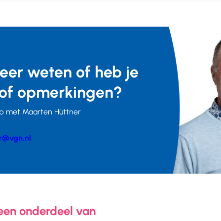
meer weten of heb je
of opmerkingen?
p met Maarten Hüttner
r@vgn.nl
er
 een onderdeel van