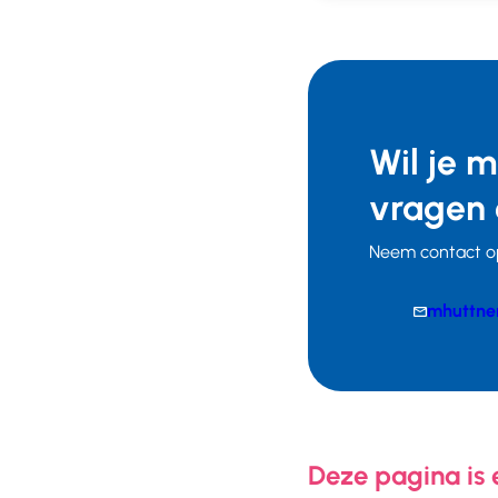
Wil je 
vragen 
Neem contact o
E-
mhuttne
mail
Telefoonnumm
Deze pagina is