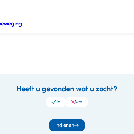
 beweging
Heeft u gevonden wat u zocht?
eedback
Ja
Nee
Indienen