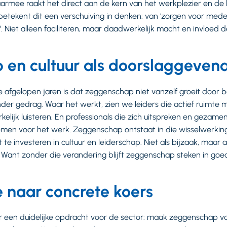
rmee raakt het direct aan de kern van het werkplezier en de k
tekent dit een verschuiving in denken: van ‘zorgen voor mede
. Niet alleen faciliteren, maar daadwerkelijk macht en invloed d
 en cultuur als doorslaggevend
de afgelopen jaren is dat zeggenschap niet vanzelf groeit door 
nder gedrag. Waar het werkt, zien we leiders die actief ruimte 
lijk luisteren. En professionals die zich uitspreken en gezamenl
men voor het werk. Zeggenschap ontstaat in die wisselwerking
 te investeren in cultuur en leiderschap. Niet als bijzaak, maar 
. Want zonder die verandering blijft zeggenschap steken in go
 naar concrete koers
r een duidelijke opdracht voor de sector: maak zeggenschap va