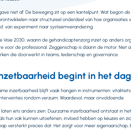
ave niet af. De beweging zit op een kantelpunt. Wat begon al
oorontwikkelen naar structureel onderdeel van hoe organisaties 
gd: van experiment naar systeemverandering.
 de Visie 2030, waarin de gehandicaptenzorg inzet op anders or
e voor de professional. Zeggenschap is daarin de motor. Niet al
rken die doorwerkt in teams, leiderschap en governance.
zetbaarheid begint in het dag
ame inzetbaarheid blijft vaak hangen in instrumenten: vitalitei
interventies rondom verzuim. Waardevol, maar onvoldoende.
d laten iets anders zien. Duurzame inzetbaarheid ontstaat in het
ls hun vak kunnen uitoefenen, invloed hebben op keuzes en zi
chap versterkt precies dat. Het zorgt voor meer eigenaarschap, 