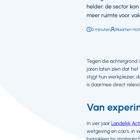
helder: de sector ka
meer ruimte voor va
Leestijd:
3 minuten
Auteur:
Maarten Hüt
Tegen die achtergrond 
jaren laten zien dat he
stijgt hun werkplezier, 
is daarmee direct relev
Van experi
In vier jaar
Landelijk Ac
wetgeving en cao’s, in v
betrokken bij strategisc