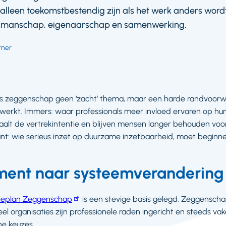
n alleen toekomstbestendig zijn als het werk anders wor
kmanschap, eigenaarschap en samenwerking.
tner
is zeggenschap geen ‘zacht’ thema, maar een harde randvoor
t werkt. Immers: waar professionals meer invloed ervaren op hun
daalt de vertrekintentie en blijven mensen langer behouden voor
ant: wie serieus inzet op duurzame inzetbaarheid, moet beginn
ment naar systeemverandering
tieplan Zeggenschap
is een stevige basis gelegd. Zeggenschap
eel organisaties zijn professionele raden ingericht en steeds va
he keuzes.