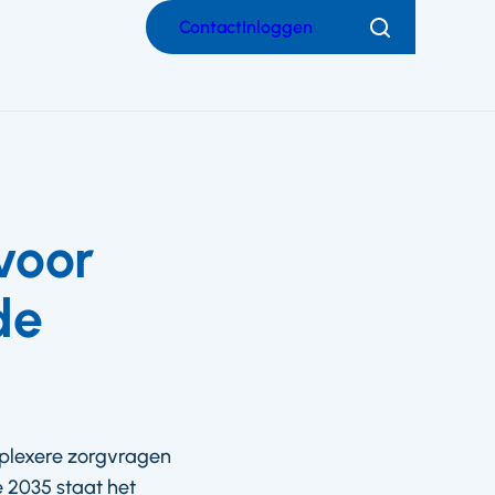
Contact
Inloggen
Zoeken
voor
de
plexere zorgvragen
 2035 staat het