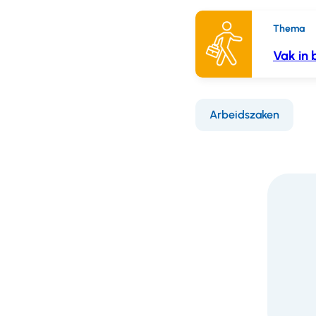
Thema
Vak in
Arbeidszaken
F