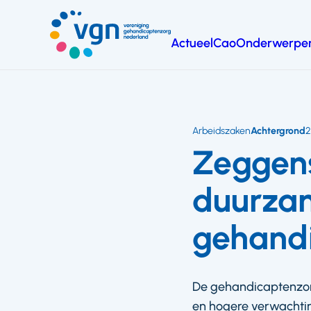
Ga
naar
Actueel
Cao
Onderwerpe
hoofdinhoud
Vereniging
Gehandicaptenzorg
Nederland
Arbeidszaken
Achtergrond
2
Zeggens
duurzam
gehand
De gehandicaptenzor
en hogere verwachtin