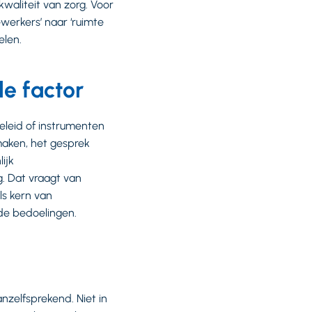
waliteit van zorg. Voor
werkers’ naar ‘ruimte
elen.
e factor
beleid of instrumenten
maken, het gesprek
ijk
. Dat vraagt van
als kern van
ede bedoelingen.
nzelfsprekend. Niet in