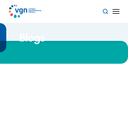
Ga
naar
Zoeken
Menu
hoofdinhoud
Vereniging
Gehandicaptenzorg
Nederland
Blogs
Blog
07 oktober 2019
Nachtzorg
is nog te
onzichtbaar
Nachtzorg in
de