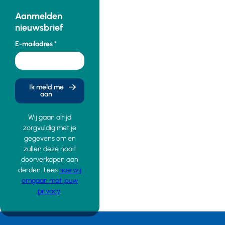
Aanmelden
nieuwsbrief
E-mailadres
Ik meld me
aan
Wij gaan altijd
zorgvuldig met je
gegevens om en
zullen deze nooit
doorverkopen aan
derden. Lees
hoe wij
omgaan met jouw
privacy
.