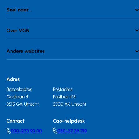
Snel naar...
Over VGN
Andere websites
Adres
Bezoekadres
Postadres
Oudlaan 4
Postbus 413
3515 GA Utrecht
3500 AK Utrecht
Contact
Cao-helpdesk
030-273 93 00
030-27 39 719
Telephonenumber
Telephonenumber